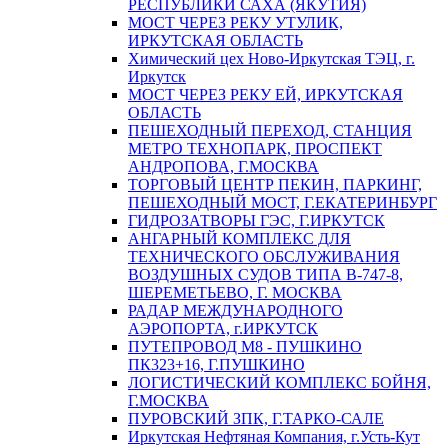
РЕСПУБЛИКИ САХА (ЯКУТИЯ)
МОСТ ЧЕРЕЗ РЕКУ УТУЛИК,
ИРКУТСКАЯ ОБЛАСТЬ
Химический цех Ново-Иркутская ТЭЦ, г.
Иркутск
МОСТ ЧЕРЕЗ РЕКУ ЕЙ, ИРКУТСКАЯ
ОБЛАСТЬ
ПЕШЕХОДНЫЙ ПЕРЕХОД, СТАНЦИЯ
МЕТРО ТЕХНОПАРК, ПРОСПЕКТ
АНДРОПОВА, Г.МОСКВА
ТОРГОВЫЙ ЦЕНТР ПЕКИН, ПАРКИНГ,
ПЕШЕХОДНЫЙ МОСТ, Г.ЕКАТЕРИНБУРГ
ГИДРОЗАТВОРЫ ГЭС, Г.ИРКУТСК
АНГАРНЫЙ КОМПЛЕКС ДЛЯ
ТЕХНИЧЕСКОГО ОБСЛУЖИВАНИЯ
ВОЗДУШНЫХ СУДОВ ТИПА В-747-8,
ШЕРЕМЕТЬЕВО, Г. МОСКВА
РАДАР МЕЖДУНАРОДНОГО
АЭРОПОРТА, г.ИРКУТСК
ПУТЕПРОВОД М8 - ПУШКИНО
ПК323+16, Г.ПУШКИНО
ЛОГИСТИЧЕСКИЙ КОМПЛЕКС БОЙНЯ,
Г.МОСКВА
ПУРОВСКИЙ ЗПК, Г.ТАРКО-САЛЕ
Иркутская Нефтяная Компания, г.Усть-Кут