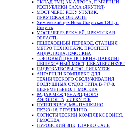
СКЛАД ТМЦ АК АЛРОСА, Г. МИРНЫЙ
РЕСПУБЛИКИ САХА (ЯКУТИЯ)
МОСТ ЧЕРЕЗ РЕКУ УТУЛИК,
ИРКУТСКАЯ ОБЛАСТЬ
Химический цех Ново-Иркутская ТЭЦ, г.
Иркутск
МОСТ ЧЕРЕЗ РЕКУ ЕЙ, ИРКУТСКАЯ
ОБЛАСТЬ
ПЕШЕХОДНЫЙ ПЕРЕХОД, СТАНЦИЯ
МЕТРО ТЕХНОПАРК, ПРОСПЕКТ
АНДРОПОВА, Г.МОСКВА
ТОРГОВЫЙ ЦЕНТР ПЕКИН, ПАРКИНГ,
ПЕШЕХОДНЫЙ МОСТ, Г.ЕКАТЕРИНБУРГ
ГИДРОЗАТВОРЫ ГЭС, Г.ИРКУТСК
АНГАРНЫЙ КОМПЛЕКС ДЛЯ
ТЕХНИЧЕСКОГО ОБСЛУЖИВАНИЯ
ВОЗДУШНЫХ СУДОВ ТИПА В-747-8,
ШЕРЕМЕТЬЕВО, Г. МОСКВА
РАДАР МЕЖДУНАРОДНОГО
АЭРОПОРТА, г.ИРКУТСК
ПУТЕПРОВОД М8 - ПУШКИНО
ПК323+16, Г.ПУШКИНО
ЛОГИСТИЧЕСКИЙ КОМПЛЕКС БОЙНЯ,
Г.МОСКВА
ПУРОВСКИЙ ЗПК, Г.ТАРКО-САЛЕ