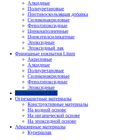
Алкидные
Полиуретановые
Противоскользящая добавка
Силиконакриловые
Фенолэпоксидные
Цинкнаполненные
Цинкэтилсиликатные
Эпоксидные
Эпоксидный лак
Финишные покрытия Litum
Акриловые
Алкидные
Полиуретановые
Силиконакриловые
Фенолэпоксидные
Эпоксидные
Растворители Litum
Огнезащитные материалы
Конструктивные материалы
На водной основе
На органической основе
На эпоксидной основе
Абразивные материалы
Купершлак