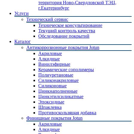
территория Ново-Свердловской ТЭЦ,
г.Екатеринбург
Услуги
Технический сервис
Техническое консультирование
Текущий контроль качества
Обследование покрытий
Каталог
Антикоррозионные покрытия Jotun
Акриловые
Алкидные
Винилэфирные
Керамические сополимеры
Полиуретановые
Силиконакриловые
Силиконовые
Цинкнаполненные
Цинкэтилсиликатные
Эпоксидные
Шпаклевка
Противоскользящая добавка
Финишные покрытия Jotun
Акриловые
Алкидные