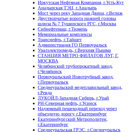
Иркутская Нефтяная Компания, г.Усть-Кут
Анадырская ТЭЦ, г.Анадырь
Мост через реку Западная Двина, г.Велиж
Двустворчатые ворота нижней головы
шлюза № 7 Тушинского РГС, г.Москва
Сибнефтемаш, г.Тюмень
Мемориальные комплексы
Транснефть, г.Тайшет
Администрация ГО Первоуральск
Уралэлектромедь, г.Верхняя Пышма
СТАНЦИЯ МЕТРО ФИЛАТОВ ЛУГ, Г.
МОСКВА
Челябинский трубопрокатный завод,
г.Челябинск
Первоуральский Новотрубный завод,
г.Первоуральск
Среднеуральский медеплавильный завод,
г.Ревда
ЛУКОЙЛ-Западная Сибирь, г.Урай
РН-Северная нефть, г.Усинск
Надземный пешеходный переход через
объездную дорогу, г.Екатеринбург
Екатеринбургский Метрополитен,
г.Екатеринбург
Среднеуральская ГРЭС, г.Среднеуральск