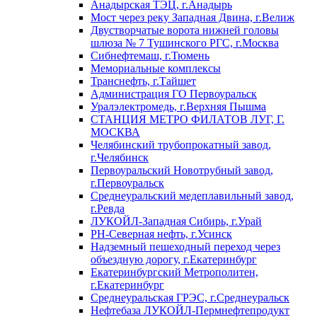
Анадырская ТЭЦ, г.Анадырь
Мост через реку Западная Двина, г.Велиж
Двустворчатые ворота нижней головы
шлюза № 7 Тушинского РГС, г.Москва
Сибнефтемаш, г.Тюмень
Мемориальные комплексы
Транснефть, г.Тайшет
Администрация ГО Первоуральск
Уралэлектромедь, г.Верхняя Пышма
СТАНЦИЯ МЕТРО ФИЛАТОВ ЛУГ, Г.
МОСКВА
Челябинский трубопрокатный завод,
г.Челябинск
Первоуральский Новотрубный завод,
г.Первоуральск
Среднеуральский медеплавильный завод,
г.Ревда
ЛУКОЙЛ-Западная Сибирь, г.Урай
РН-Северная нефть, г.Усинск
Надземный пешеходный переход через
объездную дорогу, г.Екатеринбург
Екатеринбургский Метрополитен,
г.Екатеринбург
Среднеуральская ГРЭС, г.Среднеуральск
Нефтебаза ЛУКОЙЛ-Пермнефтепродукт