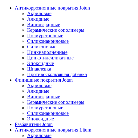
Антикоррозионные покрытия Jotun
Акриловые
Алкидные
Винилэфирные
Керамические сополимеры
Полиуретановые
Силиконакриловые
Силиконовые
Цинкнаполненные
Цинкэтилсиликатные
Эпоксидные
Шпаклевка
Противоскользящая добавка
Финишные покрытия Jotun
Акриловые
Алкидные
Винилэфирные
Керамические сополимеры
Полиуретановые
Силиконакриловые
Эпоксидные
Разбавители Jotun
Антикоррозионные покрытия Litum
Акриловые