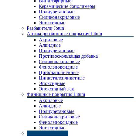
Винилэфирные
Керамические сополимеры
Полиуретановые
Силиконакриловые
Эпоксидные
Разбавители Jotun
Антикоррозионные покрытия Litum
Акриловые
Алкидные
Полиуретановые
Противоскользящая добавка
Силиконакриловые
Фенолэпоксидные
Цинкнаполненные
Цинкэтилсиликатные
Эпоксидные
Эпоксидный лак
Финишные покрытия Litum
Акриловые
Алкидные
Полиуретановые
Силиконакриловые
Фенолэпоксидные
Эпоксидные
Растворители Litum