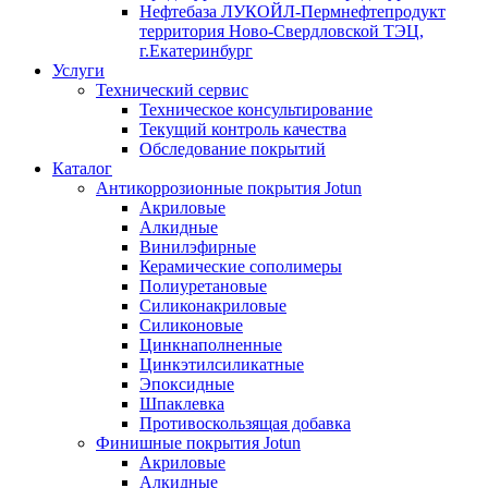
Нефтебаза ЛУКОЙЛ-Пермнефтепродукт
территория Ново-Свердловской ТЭЦ,
г.Екатеринбург
Услуги
Технический сервис
Техническое консультирование
Текущий контроль качества
Обследование покрытий
Каталог
Антикоррозионные покрытия Jotun
Акриловые
Алкидные
Винилэфирные
Керамические сополимеры
Полиуретановые
Силиконакриловые
Силиконовые
Цинкнаполненные
Цинкэтилсиликатные
Эпоксидные
Шпаклевка
Противоскользящая добавка
Финишные покрытия Jotun
Акриловые
Алкидные