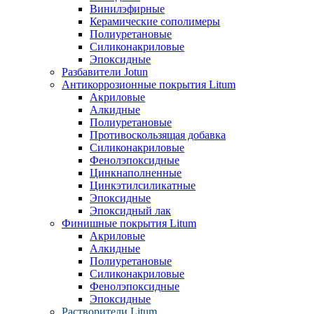
Винилэфирные
Керамические сополимеры
Полиуретановые
Силиконакриловые
Эпоксидные
Разбавители Jotun
Антикоррозионные покрытия Litum
Акриловые
Алкидные
Полиуретановые
Противоскользящая добавка
Силиконакриловые
Фенолэпоксидные
Цинкнаполненные
Цинкэтилсиликатные
Эпоксидные
Эпоксидный лак
Финишные покрытия Litum
Акриловые
Алкидные
Полиуретановые
Силиконакриловые
Фенолэпоксидные
Эпоксидные
Растворители Litum