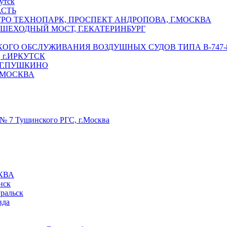
утск
АСТЬ
РО ТЕХНОПАРК, ПРОСПЕКТ АНДРОПОВА, Г.МОСКВА
ЕШЕХОДНЫЙ МОСТ, Г.ЕКАТЕРИНБУРГ
ГО ОБСЛУЖИВАНИЯ ВОЗДУШНЫХ СУДОВ ТИПА В-747-8,
г.ИРКУТСК
 Г.ПУШКИНО
.МОСКВА
№ 7 Тушинского РГС, г.Москва
КВА
нск
уральск
вда