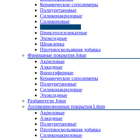
Керамические сополимеры
Полиуретановые
Силиконакриловые
Силиконовые
Цинкнаполненные
Цинкэтилсиликатные
Эпоксидные
Шпаклевка
Противоскользящая добавка
Финишные покрытия Jotun
Акриловые
Алкидные
Винилэфирные
Керамические сополимеры
Полиуретановые
Силиконакриловые
Эпоксидные
Разбавители Jotun
Антикоррозионные покрытия Litum
Акриловые
Алкидные
Полиуретановые
Противоскользящая добавка
Силиконакриловые