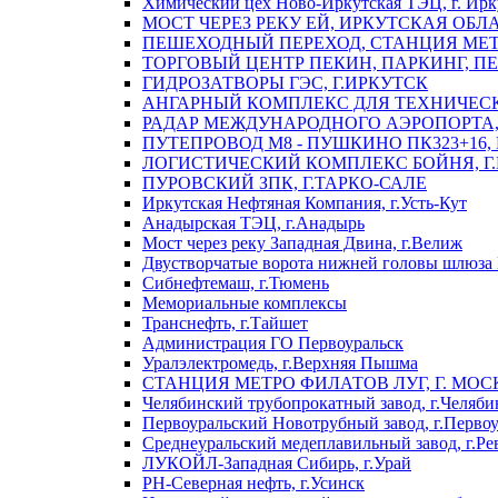
Химический цех Ново-Иркутская ТЭЦ, г. Ирк
МОСТ ЧЕРЕЗ РЕКУ ЕЙ, ИРКУТСКАЯ ОБЛ
ПЕШЕХОДНЫЙ ПЕРЕХОД, СТАНЦИЯ МЕТ
ТОРГОВЫЙ ЦЕНТР ПЕКИН, ПАРКИНГ, П
ГИДРОЗАТВОРЫ ГЭС, Г.ИРКУТСК
АНГАРНЫЙ КОМПЛЕКС ДЛЯ ТЕХНИЧЕСКО
РАДАР МЕЖДУНАРОДНОГО АЭРОПОРТА, 
ПУТЕПРОВОД М8 - ПУШКИНО ПК323+16,
ЛОГИСТИЧЕСКИЙ КОМПЛЕКС БОЙНЯ, Г
ПУРОВСКИЙ ЗПК, Г.ТАРКО-САЛЕ
Иркутская Нефтяная Компания, г.Усть-Кут
Анадырская ТЭЦ, г.Анадырь
Мост через реку Западная Двина, г.Велиж
Двустворчатые ворота нижней головы шлюза 
Сибнефтемаш, г.Тюмень
Мемориальные комплексы
Транснефть, г.Тайшет
Администрация ГО Первоуральск
Уралэлектромедь, г.Верхняя Пышма
СТАНЦИЯ МЕТРО ФИЛАТОВ ЛУГ, Г. МОС
Челябинский трубопрокатный завод, г.Челяби
Первоуральский Новотрубный завод, г.Перво
Среднеуральский медеплавильный завод, г.Ре
ЛУКОЙЛ-Западная Сибирь, г.Урай
РН-Северная нефть, г.Усинск