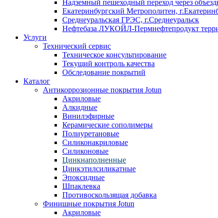
Надземный пешеходный переход через объездн
Екатеринбургский Метрополитен, г.Екатерин
Среднеуральская ГРЭС, г.Среднеуральск
Нефтебаза ЛУКОЙЛ-Пермнефтепродукт террит
Услуги
Технический сервис
Техническое консультирование
Текущий контроль качества
Обследование покрытий
Каталог
Антикоррозионные покрытия Jotun
Акриловые
Алкидные
Винилэфирные
Керамические сополимеры
Полиуретановые
Силиконакриловые
Силиконовые
Цинкнаполненные
Цинкэтилсиликатные
Эпоксидные
Шпаклевка
Противоскользящая добавка
Финишные покрытия Jotun
Акриловые