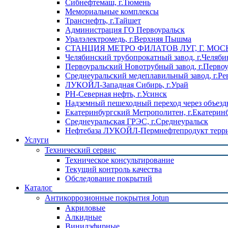
Сибнефтемаш, г.Тюмень
Мемориальные комплексы
Транснефть, г.Тайшет
Администрация ГО Первоуральск
Уралэлектромедь, г.Верхняя Пышма
СТАНЦИЯ МЕТРО ФИЛАТОВ ЛУГ, Г. МОС
Челябинский трубопрокатный завод, г.Челяби
Первоуральский Новотрубный завод, г.Перво
Среднеуральский медеплавильный завод, г.Ре
ЛУКОЙЛ-Западная Сибирь, г.Урай
РН-Северная нефть, г.Усинск
Надземный пешеходный переход через объездн
Екатеринбургский Метрополитен, г.Екатерин
Среднеуральская ГРЭС, г.Среднеуральск
Нефтебаза ЛУКОЙЛ-Пермнефтепродукт террит
Услуги
Технический сервис
Техническое консультирование
Текущий контроль качества
Обследование покрытий
Каталог
Антикоррозионные покрытия Jotun
Акриловые
Алкидные
Винилэфирные