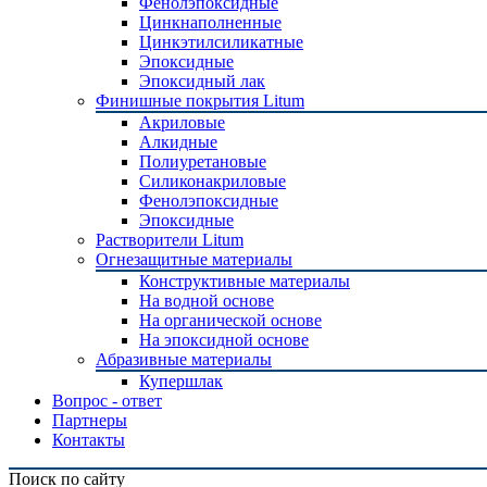
Фенолэпоксидные
Цинкнаполненные
Цинкэтилсиликатные
Эпоксидные
Эпоксидный лак
Финишные покрытия Litum
Акриловые
Алкидные
Полиуретановые
Силиконакриловые
Фенолэпоксидные
Эпоксидные
Растворители Litum
Огнезащитные материалы
Конструктивные материалы
На водной основе
На органической основе
На эпоксидной основе
Абразивные материалы
Купершлак
Вопрос - ответ
Партнеры
Контакты
Поиск по сайту