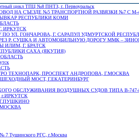
отный цикл ТПЦ №8 ПНТЗ, г. Первоуральск
ОВОД НА СЪЕЗДЕ №5 ТРАНСПОРТНОЙ РАЗВЯЗКИ №7 С М-4
ТЫВКАР РЕСПУБЛИКИ КОМИ
ОБЛАСТЬ
Г. ИРКУТСК
ПО УЛ. ГОНЧАРОВА, Г. САРАПУЛ УДМУРТСКОЙ РЕСПУБ
РЕЗ Р. СУШКА И АВТОМОБИЛЬНУЮ ДОРОГУ ММК – ЗИНОВ
ИЛИМ, Г. БРАТСК
СПУБЛИКИ САХА (ЯКУТИЯ)
 ОБЛАСТЬ
утск
АСТЬ
РО ТЕХНОПАРК, ПРОСПЕКТ АНДРОПОВА, Г.МОСКВА
ЕШЕХОДНЫЙ МОСТ, Г.ЕКАТЕРИНБУРГ
ГО ОБСЛУЖИВАНИЯ ВОЗДУШНЫХ СУДОВ ТИПА В-747-8,
г.ИРКУТСК
 Г.ПУШКИНО
.МОСКВА
№ 7 Тушинского РГС, г.Москва