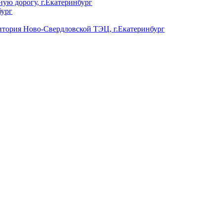
ую дорогу, г.Екатеринбург
бург
ория Ново-Свердловской ТЭЦ, г.Екатеринбург