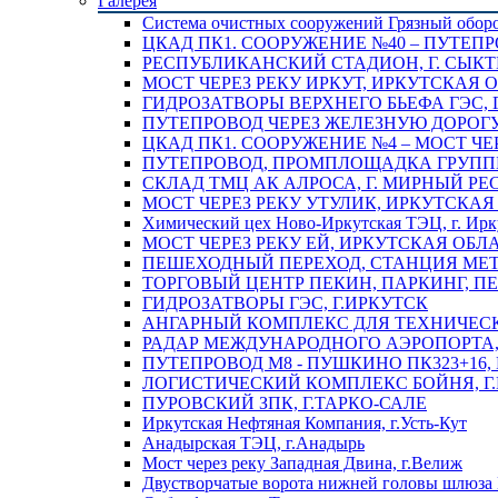
Галерея
Система очистных сооружений Грязный обор
ЦКАД ПК1. СООРУЖЕНИЕ №40 – ПУТЕПР
РЕСПУБЛИКАНСКИЙ СТАДИОН, Г. СЫК
МОСТ ЧЕРЕЗ РЕКУ ИРКУТ, ИРКУТСКАЯ 
ГИДРОЗАТВОРЫ ВЕРХНЕГО БЬЕФА ГЭС, 
ПУТЕПРОВОД ЧЕРЕЗ ЖЕЛЕЗНУЮ ДОРОГУ 
ЦКАД ПК1. СООРУЖЕНИЕ №4 – МОСТ ЧЕ
ПУТЕПРОВОД, ПРОМПЛОЩАДКА ГРУППЫ 
СКЛАД ТМЦ АК АЛРОСА, Г. МИРНЫЙ РЕ
МОСТ ЧЕРЕЗ РЕКУ УТУЛИК, ИРКУТСКАЯ
Химический цех Ново-Иркутская ТЭЦ, г. Ирк
МОСТ ЧЕРЕЗ РЕКУ ЕЙ, ИРКУТСКАЯ ОБЛ
ПЕШЕХОДНЫЙ ПЕРЕХОД, СТАНЦИЯ МЕТ
ТОРГОВЫЙ ЦЕНТР ПЕКИН, ПАРКИНГ, П
ГИДРОЗАТВОРЫ ГЭС, Г.ИРКУТСК
АНГАРНЫЙ КОМПЛЕКС ДЛЯ ТЕХНИЧЕСКО
РАДАР МЕЖДУНАРОДНОГО АЭРОПОРТА, 
ПУТЕПРОВОД М8 - ПУШКИНО ПК323+16,
ЛОГИСТИЧЕСКИЙ КОМПЛЕКС БОЙНЯ, Г
ПУРОВСКИЙ ЗПК, Г.ТАРКО-САЛЕ
Иркутская Нефтяная Компания, г.Усть-Кут
Анадырская ТЭЦ, г.Анадырь
Мост через реку Западная Двина, г.Велиж
Двустворчатые ворота нижней головы шлюза 