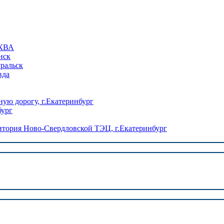
КВА
нск
уральск
вда
ую дорогу, г.Екатеринбург
бург
ория Ново-Свердловской ТЭЦ, г.Екатеринбург