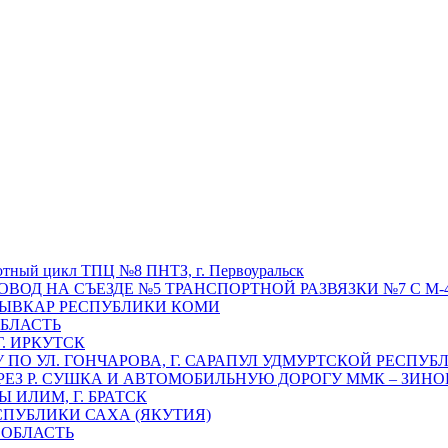
отный цикл ТПЦ №8 ПНТЗ, г. Первоуральск
ОВОД НА СЪЕЗДЕ №5 ТРАНСПОРТНОЙ РАЗВЯЗКИ №7 С М-4
ТЫВКАР РЕСПУБЛИКИ КОМИ
ОБЛАСТЬ
Г. ИРКУТСК
ПО УЛ. ГОНЧАРОВА, Г. САРАПУЛ УДМУРТСКОЙ РЕСПУБ
РЕЗ Р. СУШКА И АВТОМОБИЛЬНУЮ ДОРОГУ ММК – ЗИНОВ
ИЛИМ, Г. БРАТСК
СПУБЛИКИ САХА (ЯКУТИЯ)
 ОБЛАСТЬ