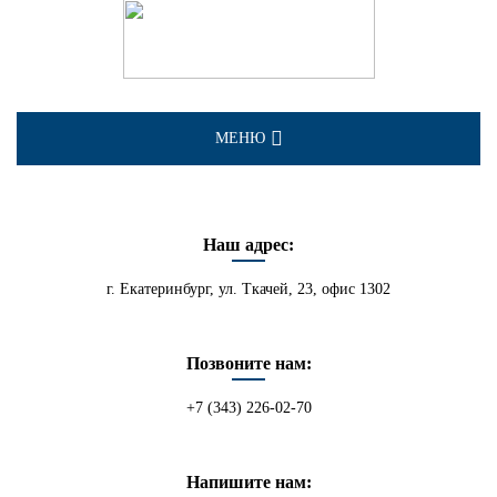
МЕНЮ
О КОМПАНИИ
Наш адрес:
УСЛУГИ
г. Екатеринбург, ул. Ткачей, 23, офис 1302
КАТАЛОГ
Позвоните нам:
ВОПРОС - ОТВЕТ
+7 (343) 226-02-70
ПАРТНЕРЫ
КОНТАКТЫ
Напишите нам: