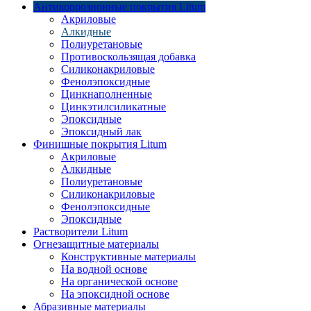
Антикоррозионные покрытия Litum
Акриловые
Алкидные
Полиуретановые
Противоскользящая добавка
Силиконакриловые
Фенолэпоксидные
Цинкнаполненные
Цинкэтилсиликатные
Эпоксидные
Эпоксидный лак
Финишные покрытия Litum
Акриловые
Алкидные
Полиуретановые
Силиконакриловые
Фенолэпоксидные
Эпоксидные
Растворители Litum
Огнезащитные материалы
Конструктивные материалы
На водной основе
На органической основе
На эпоксидной основе
Абразивные материалы