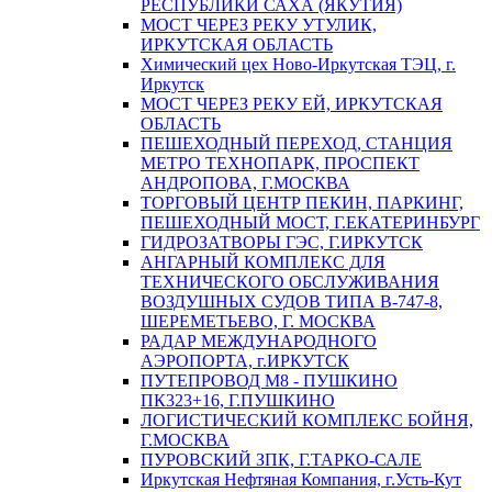
РЕСПУБЛИКИ САХА (ЯКУТИЯ)
МОСТ ЧЕРЕЗ РЕКУ УТУЛИК,
ИРКУТСКАЯ ОБЛАСТЬ
Химический цех Ново-Иркутская ТЭЦ, г.
Иркутск
МОСТ ЧЕРЕЗ РЕКУ ЕЙ, ИРКУТСКАЯ
ОБЛАСТЬ
ПЕШЕХОДНЫЙ ПЕРЕХОД, СТАНЦИЯ
МЕТРО ТЕХНОПАРК, ПРОСПЕКТ
АНДРОПОВА, Г.МОСКВА
ТОРГОВЫЙ ЦЕНТР ПЕКИН, ПАРКИНГ,
ПЕШЕХОДНЫЙ МОСТ, Г.ЕКАТЕРИНБУРГ
ГИДРОЗАТВОРЫ ГЭС, Г.ИРКУТСК
АНГАРНЫЙ КОМПЛЕКС ДЛЯ
ТЕХНИЧЕСКОГО ОБСЛУЖИВАНИЯ
ВОЗДУШНЫХ СУДОВ ТИПА В-747-8,
ШЕРЕМЕТЬЕВО, Г. МОСКВА
РАДАР МЕЖДУНАРОДНОГО
АЭРОПОРТА, г.ИРКУТСК
ПУТЕПРОВОД М8 - ПУШКИНО
ПК323+16, Г.ПУШКИНО
ЛОГИСТИЧЕСКИЙ КОМПЛЕКС БОЙНЯ,
Г.МОСКВА
ПУРОВСКИЙ ЗПК, Г.ТАРКО-САЛЕ
Иркутская Нефтяная Компания, г.Усть-Кут