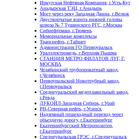
Иркутская Нефтяная Компания, г.Усть-Кут
Анадырская ТЭЦ, г.Анадырь
Мост через реку Западная Двина, г.Велиж
Двустворчатые ворота нижней головы
шлюза № 7 Тушинского РГС, г.Москва
Сибнефтемаш, г.Тюмень
Мемориальные комплексы
Транснефть, г.Тайшет
Администрация ГО Первоуральск
Уралэлектромедь, г.Верхняя Пышма
СТАНЦИЯ МЕТРО ФИЛАТОВ ЛУГ, Г.
МОСКВА
Челябинский трубопрокатный завод,
г.Челябинск
Первоуральский Новотрубный завод,
г.Первоуральск
Среднеуральский медеплавильный завод,
г.Ревда
ЛУКОЙЛ-Западная Сибирь, г.Урай
РН-Северная нефть, г.Усинск
Надземный пешеходный переход через
объездную дорогу, г.Екатеринбург
Екатеринбургский Метрополитен,
г.Екатеринбург
Среднеуральская ГРЭС, г.Среднеуральск