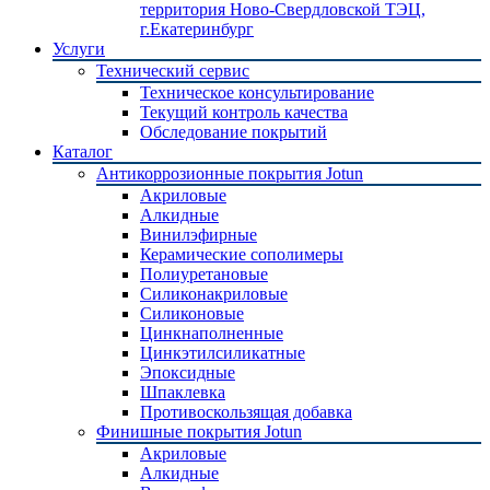
территория Ново-Свердловской ТЭЦ,
г.Екатеринбург
Услуги
Технический сервис
Техническое консультирование
Текущий контроль качества
Обследование покрытий
Каталог
Антикоррозионные покрытия Jotun
Акриловые
Алкидные
Винилэфирные
Керамические сополимеры
Полиуретановые
Силиконакриловые
Силиконовые
Цинкнаполненные
Цинкэтилсиликатные
Эпоксидные
Шпаклевка
Противоскользящая добавка
Финишные покрытия Jotun
Акриловые
Алкидные