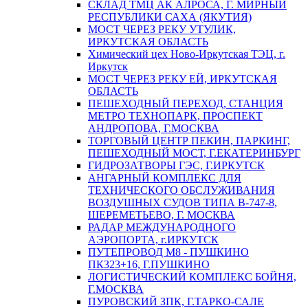
СКЛАД ТМЦ АК АЛРОСА, Г. МИРНЫЙ
РЕСПУБЛИКИ САХА (ЯКУТИЯ)
МОСТ ЧЕРЕЗ РЕКУ УТУЛИК,
ИРКУТСКАЯ ОБЛАСТЬ
Химический цех Ново-Иркутская ТЭЦ, г.
Иркутск
МОСТ ЧЕРЕЗ РЕКУ ЕЙ, ИРКУТСКАЯ
ОБЛАСТЬ
ПЕШЕХОДНЫЙ ПЕРЕХОД, СТАНЦИЯ
МЕТРО ТЕХНОПАРК, ПРОСПЕКТ
АНДРОПОВА, Г.МОСКВА
ТОРГОВЫЙ ЦЕНТР ПЕКИН, ПАРКИНГ,
ПЕШЕХОДНЫЙ МОСТ, Г.ЕКАТЕРИНБУРГ
ГИДРОЗАТВОРЫ ГЭС, Г.ИРКУТСК
АНГАРНЫЙ КОМПЛЕКС ДЛЯ
ТЕХНИЧЕСКОГО ОБСЛУЖИВАНИЯ
ВОЗДУШНЫХ СУДОВ ТИПА В-747-8,
ШЕРЕМЕТЬЕВО, Г. МОСКВА
РАДАР МЕЖДУНАРОДНОГО
АЭРОПОРТА, г.ИРКУТСК
ПУТЕПРОВОД М8 - ПУШКИНО
ПК323+16, Г.ПУШКИНО
ЛОГИСТИЧЕСКИЙ КОМПЛЕКС БОЙНЯ,
Г.МОСКВА
ПУРОВСКИЙ ЗПК, Г.ТАРКО-САЛЕ