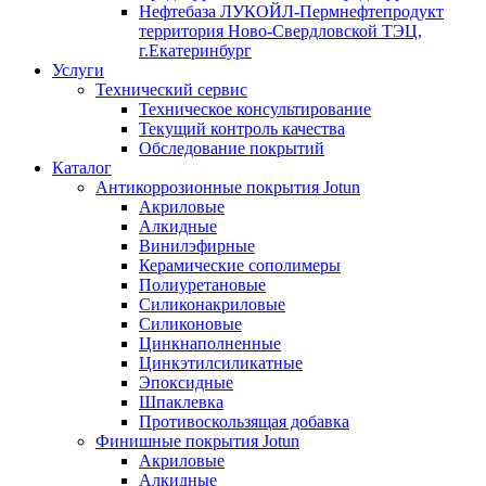
Нефтебаза ЛУКОЙЛ-Пермнефтепродукт
территория Ново-Свердловской ТЭЦ,
г.Екатеринбург
Услуги
Технический сервис
Техническое консультирование
Текущий контроль качества
Обследование покрытий
Каталог
Антикоррозионные покрытия Jotun
Акриловые
Алкидные
Винилэфирные
Керамические сополимеры
Полиуретановые
Силиконакриловые
Силиконовые
Цинкнаполненные
Цинкэтилсиликатные
Эпоксидные
Шпаклевка
Противоскользящая добавка
Финишные покрытия Jotun
Акриловые
Алкидные