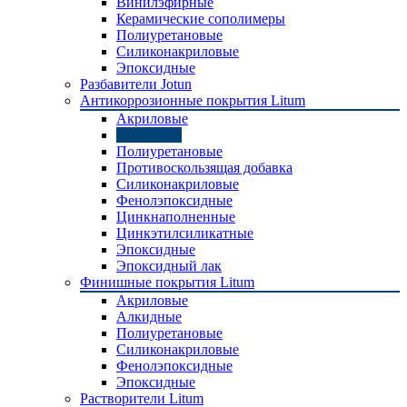
Винилэфирные
Керамические сополимеры
Полиуретановые
Силиконакриловые
Эпоксидные
Разбавители Jotun
Антикоррозионные покрытия Litum
Акриловые
Алкидные
Полиуретановые
Противоскользящая добавка
Силиконакриловые
Фенолэпоксидные
Цинкнаполненные
Цинкэтилсиликатные
Эпоксидные
Эпоксидный лак
Финишные покрытия Litum
Акриловые
Алкидные
Полиуретановые
Силиконакриловые
Фенолэпоксидные
Эпоксидные
Растворители Litum