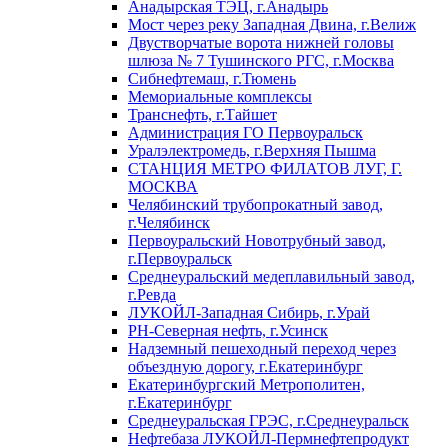
Анадырская ТЭЦ, г.Анадырь
Мост через реку Западная Двина, г.Велиж
Двустворчатые ворота нижней головы
шлюза № 7 Тушинского РГС, г.Москва
Сибнефтемаш, г.Тюмень
Мемориальные комплексы
Транснефть, г.Тайшет
Администрация ГО Первоуральск
Уралэлектромедь, г.Верхняя Пышма
СТАНЦИЯ МЕТРО ФИЛАТОВ ЛУГ, Г.
МОСКВА
Челябинский трубопрокатный завод,
г.Челябинск
Первоуральский Новотрубный завод,
г.Первоуральск
Среднеуральский медеплавильный завод,
г.Ревда
ЛУКОЙЛ-Западная Сибирь, г.Урай
РН-Северная нефть, г.Усинск
Надземный пешеходный переход через
объездную дорогу, г.Екатеринбург
Екатеринбургский Метрополитен,
г.Екатеринбург
Среднеуральская ГРЭС, г.Среднеуральск
Нефтебаза ЛУКОЙЛ-Пермнефтепродукт