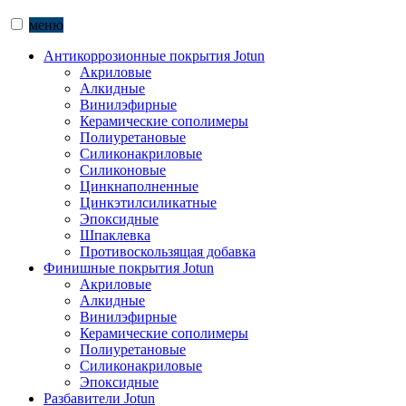
меню
Антикоррозионные покрытия Jotun
Акриловые
Алкидные
Винилэфирные
Керамические сополимеры
Полиуретановые
Силиконакриловые
Силиконовые
Цинкнаполненные
Цинкэтилсиликатные
Эпоксидные
Шпаклевка
Противоскользящая добавка
Финишные покрытия Jotun
Акриловые
Алкидные
Винилэфирные
Керамические сополимеры
Полиуретановые
Силиконакриловые
Эпоксидные
Разбавители Jotun