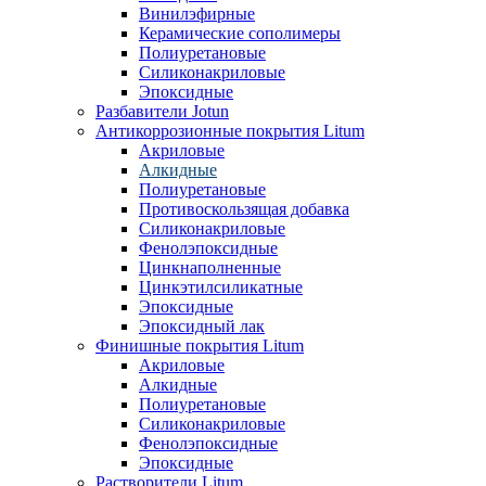
Винилэфирные
Керамические сополимеры
Полиуретановые
Силиконакриловые
Эпоксидные
Разбавители Jotun
Антикоррозионные покрытия Litum
Акриловые
Алкидные
Полиуретановые
Противоскользящая добавка
Силиконакриловые
Фенолэпоксидные
Цинкнаполненные
Цинкэтилсиликатные
Эпоксидные
Эпоксидный лак
Финишные покрытия Litum
Акриловые
Алкидные
Полиуретановые
Силиконакриловые
Фенолэпоксидные
Эпоксидные
Растворители Litum