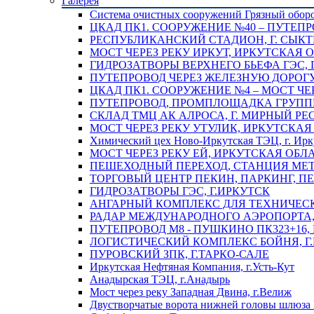
Галерея
Система очистных сооружений Грязный обор
ЦКАД ПК1. СООРУЖЕНИЕ №40 – ПУТЕПР
РЕСПУБЛИКАНСКИЙ СТАДИОН, Г. СЫК
МОСТ ЧЕРЕЗ РЕКУ ИРКУТ, ИРКУТСКАЯ 
ГИДРОЗАТВОРЫ ВЕРХНЕГО БЬЕФА ГЭС, 
ПУТЕПРОВОД ЧЕРЕЗ ЖЕЛЕЗНУЮ ДОРОГУ 
ЦКАД ПК1. СООРУЖЕНИЕ №4 – МОСТ ЧЕ
ПУТЕПРОВОД, ПРОМПЛОЩАДКА ГРУППЫ 
СКЛАД ТМЦ АК АЛРОСА, Г. МИРНЫЙ РЕ
МОСТ ЧЕРЕЗ РЕКУ УТУЛИК, ИРКУТСКАЯ
Химический цех Ново-Иркутская ТЭЦ, г. Ирк
МОСТ ЧЕРЕЗ РЕКУ ЕЙ, ИРКУТСКАЯ ОБЛ
ПЕШЕХОДНЫЙ ПЕРЕХОД, СТАНЦИЯ МЕТ
ТОРГОВЫЙ ЦЕНТР ПЕКИН, ПАРКИНГ, П
ГИДРОЗАТВОРЫ ГЭС, Г.ИРКУТСК
АНГАРНЫЙ КОМПЛЕКС ДЛЯ ТЕХНИЧЕСКО
РАДАР МЕЖДУНАРОДНОГО АЭРОПОРТА, 
ПУТЕПРОВОД М8 - ПУШКИНО ПК323+16,
ЛОГИСТИЧЕСКИЙ КОМПЛЕКС БОЙНЯ, Г
ПУРОВСКИЙ ЗПК, Г.ТАРКО-САЛЕ
Иркутская Нефтяная Компания, г.Усть-Кут
Анадырская ТЭЦ, г.Анадырь
Мост через реку Западная Двина, г.Велиж
Двустворчатые ворота нижней головы шлюза 