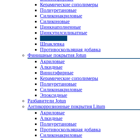
Керамические сополимеры
Полиуретановые
Силиконакриловые
Силиконовые
Цинкнаполненные
Цинкэтилсиликатные
Эпоксидные
Шпаклевка
Противоскользящая добавка
Финишные покрытия Jotun
Акриловые
Алкидные
Винилэфирные
Керамические сополимеры
Полиуретановые
Силиконакриловые
Эпоксидные
Разбавители Jotun
Антикоррозионные покрытия Litum
Акриловые
Алкидные
Полиуретановые
Противоскользящая добавка
Силиконакриловые