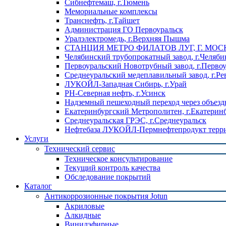
Сибнефтемаш, г.Тюмень
Мемориальные комплексы
Транснефть, г.Тайшет
Администрация ГО Первоуральск
Уралэлектромедь, г.Верхняя Пышма
СТАНЦИЯ МЕТРО ФИЛАТОВ ЛУГ, Г. МОС
Челябинский трубопрокатный завод, г.Челяби
Первоуральский Новотрубный завод, г.Перво
Среднеуральский медеплавильный завод, г.Ре
ЛУКОЙЛ-Западная Сибирь, г.Урай
РН-Северная нефть, г.Усинск
Надземный пешеходный переход через объездн
Екатеринбургский Метрополитен, г.Екатерин
Среднеуральская ГРЭС, г.Среднеуральск
Нефтебаза ЛУКОЙЛ-Пермнефтепродукт террит
Услуги
Технический сервис
Техническое консультирование
Текущий контроль качества
Обследование покрытий
Каталог
Антикоррозионные покрытия Jotun
Акриловые
Алкидные
Винилэфирные