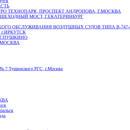
утск
АСТЬ
РО ТЕХНОПАРК, ПРОСПЕКТ АНДРОПОВА, Г.МОСКВА
ЕШЕХОДНЫЙ МОСТ, Г.ЕКАТЕРИНБУРГ
ГО ОБСЛУЖИВАНИЯ ВОЗДУШНЫХ СУДОВ ТИПА В-747-8,
г.ИРКУТСК
 Г.ПУШКИНО
.МОСКВА
№ 7 Тушинского РГС, г.Москва
КВА
нск
уральск
вда