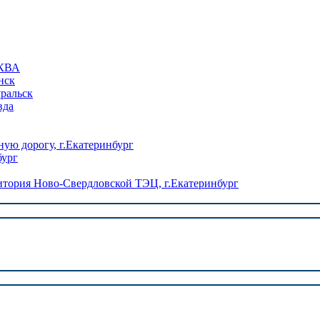
КВА
нск
уральск
вда
ую дорогу, г.Екатеринбург
бург
ория Ново-Свердловской ТЭЦ, г.Екатеринбург