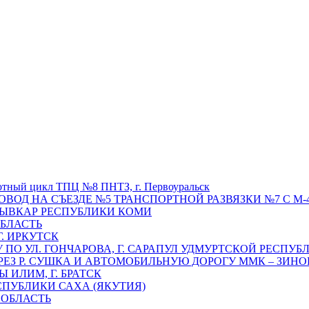
отный цикл ТПЦ №8 ПНТЗ, г. Первоуральск
ОВОД НА СЪЕЗДЕ №5 ТРАНСПОРТНОЙ РАЗВЯЗКИ №7 С М-4
ТЫВКАР РЕСПУБЛИКИ КОМИ
ОБЛАСТЬ
Г. ИРКУТСК
ПО УЛ. ГОНЧАРОВА, Г. САРАПУЛ УДМУРТСКОЙ РЕСПУБ
РЕЗ Р. СУШКА И АВТОМОБИЛЬНУЮ ДОРОГУ ММК – ЗИНОВ
ИЛИМ, Г. БРАТСК
СПУБЛИКИ САХА (ЯКУТИЯ)
 ОБЛАСТЬ