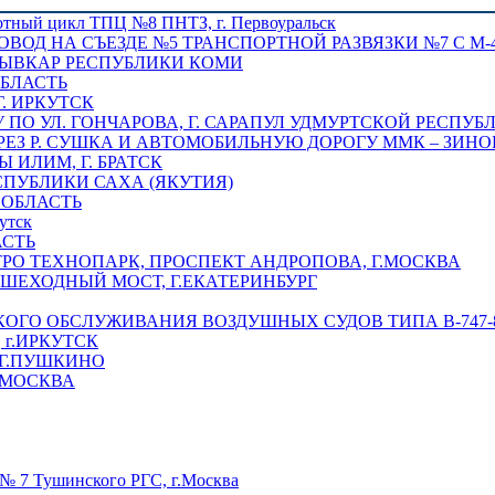
отный цикл ТПЦ №8 ПНТЗ, г. Первоуральск
ОВОД НА СЪЕЗДЕ №5 ТРАНСПОРТНОЙ РАЗВЯЗКИ №7 С М-4
ТЫВКАР РЕСПУБЛИКИ КОМИ
ОБЛАСТЬ
Г. ИРКУТСК
ПО УЛ. ГОНЧАРОВА, Г. САРАПУЛ УДМУРТСКОЙ РЕСПУБ
РЕЗ Р. СУШКА И АВТОМОБИЛЬНУЮ ДОРОГУ ММК – ЗИНОВ
ИЛИМ, Г. БРАТСК
СПУБЛИКИ САХА (ЯКУТИЯ)
 ОБЛАСТЬ
утск
АСТЬ
РО ТЕХНОПАРК, ПРОСПЕКТ АНДРОПОВА, Г.МОСКВА
ЕШЕХОДНЫЙ МОСТ, Г.ЕКАТЕРИНБУРГ
ГО ОБСЛУЖИВАНИЯ ВОЗДУШНЫХ СУДОВ ТИПА В-747-8,
г.ИРКУТСК
 Г.ПУШКИНО
.МОСКВА
№ 7 Тушинского РГС, г.Москва