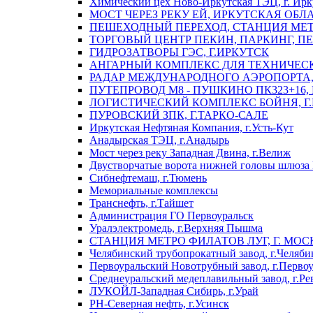
Химический цех Ново-Иркутская ТЭЦ, г. Ирк
МОСТ ЧЕРЕЗ РЕКУ ЕЙ, ИРКУТСКАЯ ОБЛ
ПЕШЕХОДНЫЙ ПЕРЕХОД, СТАНЦИЯ МЕТ
ТОРГОВЫЙ ЦЕНТР ПЕКИН, ПАРКИНГ, П
ГИДРОЗАТВОРЫ ГЭС, Г.ИРКУТСК
АНГАРНЫЙ КОМПЛЕКС ДЛЯ ТЕХНИЧЕСКО
РАДАР МЕЖДУНАРОДНОГО АЭРОПОРТА, 
ПУТЕПРОВОД М8 - ПУШКИНО ПК323+16,
ЛОГИСТИЧЕСКИЙ КОМПЛЕКС БОЙНЯ, Г
ПУРОВСКИЙ ЗПК, Г.ТАРКО-САЛЕ
Иркутская Нефтяная Компания, г.Усть-Кут
Анадырская ТЭЦ, г.Анадырь
Мост через реку Западная Двина, г.Велиж
Двустворчатые ворота нижней головы шлюза 
Сибнефтемаш, г.Тюмень
Мемориальные комплексы
Транснефть, г.Тайшет
Администрация ГО Первоуральск
Уралэлектромедь, г.Верхняя Пышма
СТАНЦИЯ МЕТРО ФИЛАТОВ ЛУГ, Г. МОС
Челябинский трубопрокатный завод, г.Челяби
Первоуральский Новотрубный завод, г.Перво
Среднеуральский медеплавильный завод, г.Ре
ЛУКОЙЛ-Западная Сибирь, г.Урай
РН-Северная нефть, г.Усинск