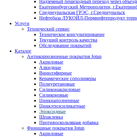
Надземный пешеходный переход через объездн
Екатеринбургский Метрополитен, г.Екатерин
Среднеуральская ГРЭС, г.Среднеуральск
Нефтебаза ЛУКОЙЛ-Пермнефтепродукт террит
Услуги
Технический сервис
Техническое консультирование
Текущий контроль качества
Обследование покрытий
Каталог
Антикоррозионные покрытия Jotun
Акриловые
Алкидные
Винилэфирные
Керамические сополимеры
Полиуретановые
Силиконакриловые
Силиконовые
Цинкнаполненные
Цинкэтилсиликатные
Эпоксидные
Шпаклевка
Противоскользящая добавка
Финишные покрытия Jotun
Акриловые