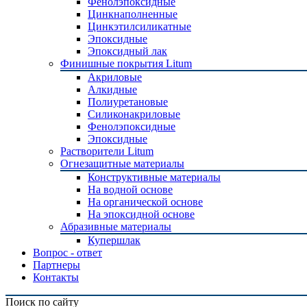
Фенолэпоксидные
Цинкнаполненные
Цинкэтилсиликатные
Эпоксидные
Эпоксидный лак
Финишные покрытия Litum
Акриловые
Алкидные
Полиуретановые
Силиконакриловые
Фенолэпоксидные
Эпоксидные
Растворители Litum
Огнезащитные материалы
Конструктивные материалы
На водной основе
На органической основе
На эпоксидной основе
Абразивные материалы
Купершлак
Вопрос - ответ
Партнеры
Контакты
Поиск по сайту