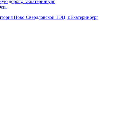
ую дорогу, г.Екатеринбург
бург
ория Ново-Свердловской ТЭЦ, г.Екатеринбург