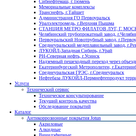
Сибнефтемаш, г.Тюмень
Мемориальные комплексы
Транснефть, г.Тайшет
Администрация ГО Первоуральск
Уралэлектромедь, г.Верхняя Пышма
СТАНЦИЯ МЕТРО ФИЛАТОВ ЛУГ, Г. МОС
Челябинский трубопрокатный завод, г.Челяби
Первоуральский Новотрубный завод, г.Перво
Среднеуральский медеплавильный завод, г.Ре
ЛУКОЙЛ-Западная Сибирь, г.Урай
РН-Северная нефть, г.Усинск
Надземный пешеходный переход через объездн
Екатеринбургский Метрополитен, г.Екатерин
Среднеуральская ГРЭС, г.Среднеуральск
Нефтебаза ЛУКОЙЛ-Пермнефтепродукт террит
Услуги
Технический сервис
Техническое консультирование
Текущий контроль качества
Обследование покрытий
Каталог
Антикоррозионные покрытия Jotun
Акриловые
Алкидные
Винилэфирные