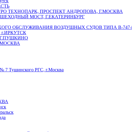
утск
АСТЬ
РО ТЕХНОПАРК, ПРОСПЕКТ АНДРОПОВА, Г.МОСКВА
ЕШЕХОДНЫЙ МОСТ, Г.ЕКАТЕРИНБУРГ
ГО ОБСЛУЖИВАНИЯ ВОЗДУШНЫХ СУДОВ ТИПА В-747-8,
г.ИРКУТСК
 Г.ПУШКИНО
.МОСКВА
№ 7 Тушинского РГС, г.Москва
КВА
нск
уральск
вда