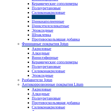
Керамические сополимеры
Полиуретановые
Силиконакриловые
Силиконовые
Цинкнаполненные
Цинкэтилсиликатные
Эпоксидные
Шпаклевка
Противоскользящая добавка
Финишные покрытия Jotun
Акриловые
Алкидные
Винилэфирные
Керамические сополимеры
Полиуретановые
Силиконакриловые
Эпоксидные
Разбавители Jotun
Антикоррозионные покрытия Litum
Акриловые
Алкидные
Полиуретановые
Противоскользящая добавка
Силиконакриловые