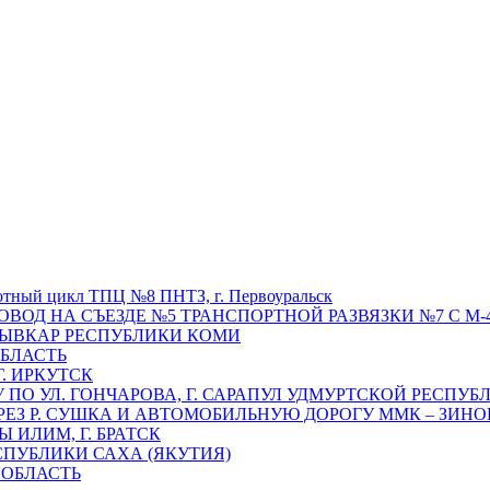
отный цикл ТПЦ №8 ПНТЗ, г. Первоуральск
ОВОД НА СЪЕЗДЕ №5 ТРАНСПОРТНОЙ РАЗВЯЗКИ №7 С М-4
ТЫВКАР РЕСПУБЛИКИ КОМИ
ОБЛАСТЬ
Г. ИРКУТСК
ПО УЛ. ГОНЧАРОВА, Г. САРАПУЛ УДМУРТСКОЙ РЕСПУБ
РЕЗ Р. СУШКА И АВТОМОБИЛЬНУЮ ДОРОГУ ММК – ЗИНОВ
ИЛИМ, Г. БРАТСК
СПУБЛИКИ САХА (ЯКУТИЯ)
 ОБЛАСТЬ