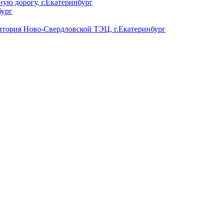
ую дорогу, г.Екатеринбург
бург
ория Ново-Свердловской ТЭЦ, г.Екатеринбург