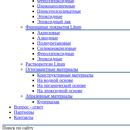
Фенолэпоксидные
Цинкнаполненные
Цинкэтилсиликатные
Эпоксидные
Эпоксидный лак
Финишные покрытия Litum
Акриловые
Алкидные
Полиуретановые
Силиконакриловые
Фенолэпоксидные
Эпоксидные
Растворители Litum
Огнезащитные материалы
Конструктивные материалы
На водной основе
На органической основе
На эпоксидной основе
Абразивные материалы
Купершлак
Вопрос - ответ
Партнеры
Контакты
Поиск по сайту