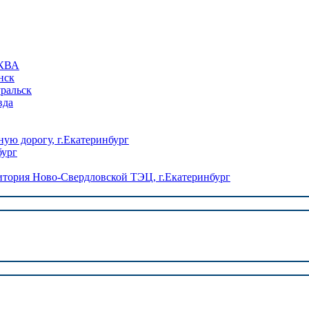
КВА
нск
уральск
вда
ую дорогу, г.Екатеринбург
бург
ория Ново-Свердловской ТЭЦ, г.Екатеринбург