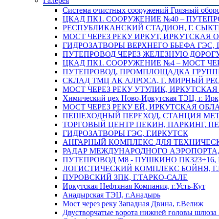
Галерея
Система очистных сооружений Грязный обор
ЦКАД ПК1. СООРУЖЕНИЕ №40 – ПУТЕПР
РЕСПУБЛИКАНСКИЙ СТАДИОН, Г. СЫК
МОСТ ЧЕРЕЗ РЕКУ ИРКУТ, ИРКУТСКАЯ 
ГИДРОЗАТВОРЫ ВЕРХНЕГО БЬЕФА ГЭС, 
ПУТЕПРОВОД ЧЕРЕЗ ЖЕЛЕЗНУЮ ДОРОГУ 
ЦКАД ПК1. СООРУЖЕНИЕ №4 – МОСТ ЧЕ
ПУТЕПРОВОД, ПРОМПЛОЩАДКА ГРУППЫ 
СКЛАД ТМЦ АК АЛРОСА, Г. МИРНЫЙ РЕ
МОСТ ЧЕРЕЗ РЕКУ УТУЛИК, ИРКУТСКАЯ
Химический цех Ново-Иркутская ТЭЦ, г. Ирк
МОСТ ЧЕРЕЗ РЕКУ ЕЙ, ИРКУТСКАЯ ОБЛ
ПЕШЕХОДНЫЙ ПЕРЕХОД, СТАНЦИЯ МЕТ
ТОРГОВЫЙ ЦЕНТР ПЕКИН, ПАРКИНГ, П
ГИДРОЗАТВОРЫ ГЭС, Г.ИРКУТСК
АНГАРНЫЙ КОМПЛЕКС ДЛЯ ТЕХНИЧЕСКО
РАДАР МЕЖДУНАРОДНОГО АЭРОПОРТА, 
ПУТЕПРОВОД М8 - ПУШКИНО ПК323+16,
ЛОГИСТИЧЕСКИЙ КОМПЛЕКС БОЙНЯ, Г
ПУРОВСКИЙ ЗПК, Г.ТАРКО-САЛЕ
Иркутская Нефтяная Компания, г.Усть-Кут
Анадырская ТЭЦ, г.Анадырь
Мост через реку Западная Двина, г.Велиж
Двустворчатые ворота нижней головы шлюза 