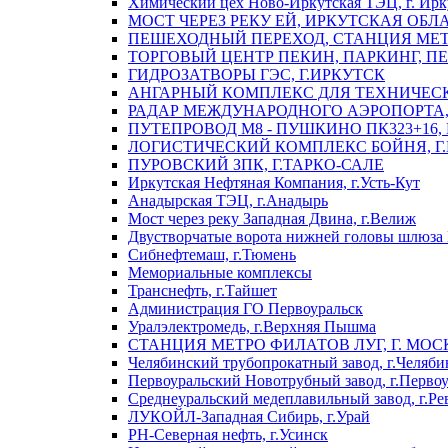
Химический цех Ново-Иркутская ТЭЦ, г. Ирк
МОСТ ЧЕРЕЗ РЕКУ ЕЙ, ИРКУТСКАЯ ОБЛ
ПЕШЕХОДНЫЙ ПЕРЕХОД, СТАНЦИЯ МЕТ
ТОРГОВЫЙ ЦЕНТР ПЕКИН, ПАРКИНГ, П
ГИДРОЗАТВОРЫ ГЭС, Г.ИРКУТСК
АНГАРНЫЙ КОМПЛЕКС ДЛЯ ТЕХНИЧЕСКО
РАДАР МЕЖДУНАРОДНОГО АЭРОПОРТА, 
ПУТЕПРОВОД М8 - ПУШКИНО ПК323+16,
ЛОГИСТИЧЕСКИЙ КОМПЛЕКС БОЙНЯ, Г
ПУРОВСКИЙ ЗПК, Г.ТАРКО-САЛЕ
Иркутская Нефтяная Компания, г.Усть-Кут
Анадырская ТЭЦ, г.Анадырь
Мост через реку Западная Двина, г.Велиж
Двустворчатые ворота нижней головы шлюза 
Сибнефтемаш, г.Тюмень
Мемориальные комплексы
Транснефть, г.Тайшет
Администрация ГО Первоуральск
Уралэлектромедь, г.Верхняя Пышма
СТАНЦИЯ МЕТРО ФИЛАТОВ ЛУГ, Г. МОС
Челябинский трубопрокатный завод, г.Челяби
Первоуральский Новотрубный завод, г.Перво
Среднеуральский медеплавильный завод, г.Ре
ЛУКОЙЛ-Западная Сибирь, г.Урай
РН-Северная нефть, г.Усинск