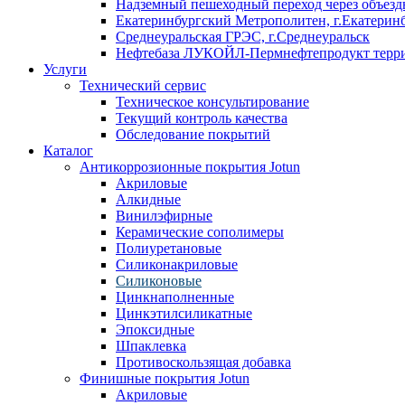
Надземный пешеходный переход через объездн
Екатеринбургский Метрополитен, г.Екатерин
Среднеуральская ГРЭС, г.Среднеуральск
Нефтебаза ЛУКОЙЛ-Пермнефтепродукт террит
Услуги
Технический сервис
Техническое консультирование
Текущий контроль качества
Обследование покрытий
Каталог
Антикоррозионные покрытия Jotun
Акриловые
Алкидные
Винилэфирные
Керамические сополимеры
Полиуретановые
Силиконакриловые
Силиконовые
Цинкнаполненные
Цинкэтилсиликатные
Эпоксидные
Шпаклевка
Противоскользящая добавка
Финишные покрытия Jotun
Акриловые