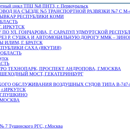
отный цикл ТПЦ №8 ПНТЗ, г. Первоуральск
ОВОД НА СЪЕЗДЕ №5 ТРАНСПОРТНОЙ РАЗВЯЗКИ №7 С М-4
ТЫВКАР РЕСПУБЛИКИ КОМИ
ОБЛАСТЬ
Г. ИРКУТСК
ПО УЛ. ГОНЧАРОВА, Г. САРАПУЛ УДМУРТСКОЙ РЕСПУБ
РЕЗ Р. СУШКА И АВТОМОБИЛЬНУЮ ДОРОГУ ММК – ЗИНОВ
ИЛИМ, Г. БРАТСК
СПУБЛИКИ САХА (ЯКУТИЯ)
 ОБЛАСТЬ
утск
АСТЬ
РО ТЕХНОПАРК, ПРОСПЕКТ АНДРОПОВА, Г.МОСКВА
ЕШЕХОДНЫЙ МОСТ, Г.ЕКАТЕРИНБУРГ
ГО ОБСЛУЖИВАНИЯ ВОЗДУШНЫХ СУДОВ ТИПА В-747-8,
г.ИРКУТСК
 Г.ПУШКИНО
.МОСКВА
№ 7 Тушинского РГС, г.Москва