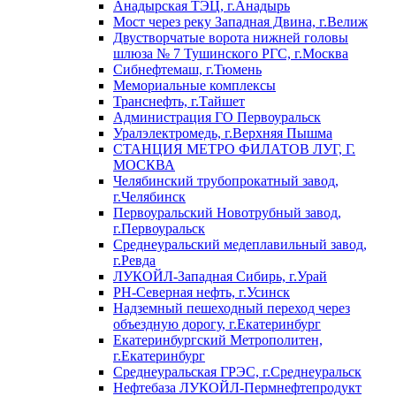
Анадырская ТЭЦ, г.Анадырь
Мост через реку Западная Двина, г.Велиж
Двустворчатые ворота нижней головы
шлюза № 7 Тушинского РГС, г.Москва
Сибнефтемаш, г.Тюмень
Мемориальные комплексы
Транснефть, г.Тайшет
Администрация ГО Первоуральск
Уралэлектромедь, г.Верхняя Пышма
СТАНЦИЯ МЕТРО ФИЛАТОВ ЛУГ, Г.
МОСКВА
Челябинский трубопрокатный завод,
г.Челябинск
Первоуральский Новотрубный завод,
г.Первоуральск
Среднеуральский медеплавильный завод,
г.Ревда
ЛУКОЙЛ-Западная Сибирь, г.Урай
РН-Северная нефть, г.Усинск
Надземный пешеходный переход через
объездную дорогу, г.Екатеринбург
Екатеринбургский Метрополитен,
г.Екатеринбург
Среднеуральская ГРЭС, г.Среднеуральск
Нефтебаза ЛУКОЙЛ-Пермнефтепродукт