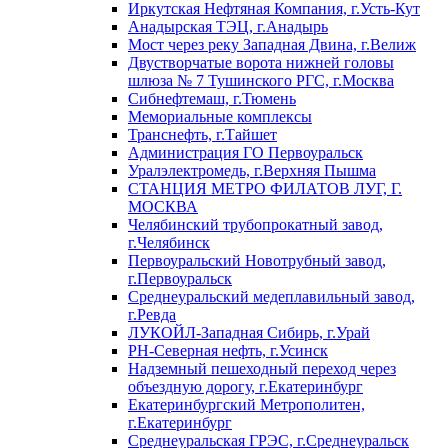
Иркутская Нефтяная Компания, г.Усть-Кут
Анадырская ТЭЦ, г.Анадырь
Мост через реку Западная Двина, г.Велиж
Двустворчатые ворота нижней головы
шлюза № 7 Тушинского РГС, г.Москва
Сибнефтемаш, г.Тюмень
Мемориальные комплексы
Транснефть, г.Тайшет
Администрация ГО Первоуральск
Уралэлектромедь, г.Верхняя Пышма
СТАНЦИЯ МЕТРО ФИЛАТОВ ЛУГ, Г.
МОСКВА
Челябинский трубопрокатный завод,
г.Челябинск
Первоуральский Новотрубный завод,
г.Первоуральск
Среднеуральский медеплавильный завод,
г.Ревда
ЛУКОЙЛ-Западная Сибирь, г.Урай
РН-Северная нефть, г.Усинск
Надземный пешеходный переход через
объездную дорогу, г.Екатеринбург
Екатеринбургский Метрополитен,
г.Екатеринбург
Среднеуральская ГРЭС, г.Среднеуральск