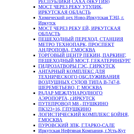
РЕСПУБЛИКИ САХА (ЯКУТИЯ)
МОСТ ЧЕРЕЗ РЕКУ УТУЛИК,
ИРКУТСКАЯ ОБЛАСТЬ
Химический цех Ново-Иркутская ТЭЦ, г.
Иркутск
МОСТ ЧЕРЕЗ РЕКУ ЕЙ, ИРКУТСКАЯ
ОБЛАСТЬ
ПЕШЕХОДНЫЙ ПЕРЕХОД, СТАНЦИЯ
МЕТРО ТЕХНОПАРК, ПРОСПЕКТ
АНДРОПОВА, Г.МОСКВА
ТОРГОВЫЙ ЦЕНТР ПЕКИН, ПАРКИНГ,
ПЕШЕХОДНЫЙ МОСТ, Г.ЕКАТЕРИНБУРГ
ГИДРОЗАТВОРЫ ГЭС, Г.ИРКУТСК
АНГАРНЫЙ КОМПЛЕКС ДЛЯ
ТЕХНИЧЕСКОГО ОБСЛУЖИВАНИЯ
ВОЗДУШНЫХ СУДОВ ТИПА В-747-8,
ШЕРЕМЕТЬЕВО, Г. МОСКВА
РАДАР МЕЖДУНАРОДНОГО
АЭРОПОРТА, г.ИРКУТСК
ПУТЕПРОВОД М8 - ПУШКИНО
ПК323+16, Г.ПУШКИНО
ЛОГИСТИЧЕСКИЙ КОМПЛЕКС БОЙНЯ,
Г.МОСКВА
ПУРОВСКИЙ ЗПК, Г.ТАРКО-САЛЕ
Иркутская Нефтяная Компания, г.Усть-Кут