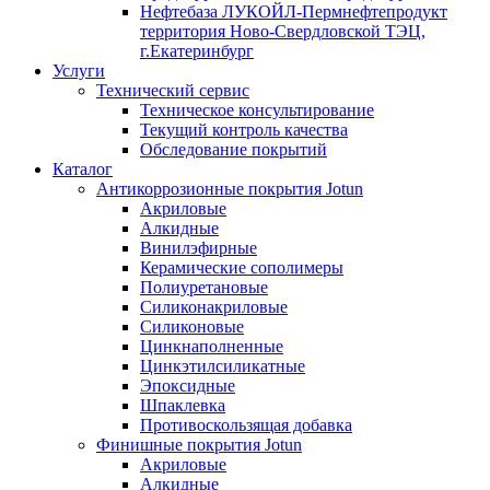
Нефтебаза ЛУКОЙЛ-Пермнефтепродукт
территория Ново-Свердловской ТЭЦ,
г.Екатеринбург
Услуги
Технический сервис
Техническое консультирование
Текущий контроль качества
Обследование покрытий
Каталог
Антикоррозионные покрытия Jotun
Акриловые
Алкидные
Винилэфирные
Керамические сополимеры
Полиуретановые
Силиконакриловые
Силиконовые
Цинкнаполненные
Цинкэтилсиликатные
Эпоксидные
Шпаклевка
Противоскользящая добавка
Финишные покрытия Jotun
Акриловые
Алкидные