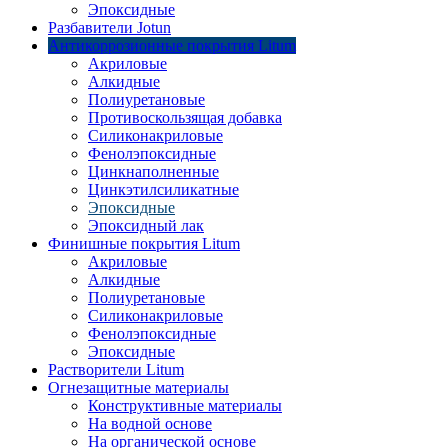
Эпоксидные
Разбавители Jotun
Антикоррозионные покрытия Litum
Акриловые
Алкидные
Полиуретановые
Противоскользящая добавка
Силиконакриловые
Фенолэпоксидные
Цинкнаполненные
Цинкэтилсиликатные
Эпоксидные
Эпоксидный лак
Финишные покрытия Litum
Акриловые
Алкидные
Полиуретановые
Силиконакриловые
Фенолэпоксидные
Эпоксидные
Растворители Litum
Огнезащитные материалы
Конструктивные материалы
На водной основе
На органической основе