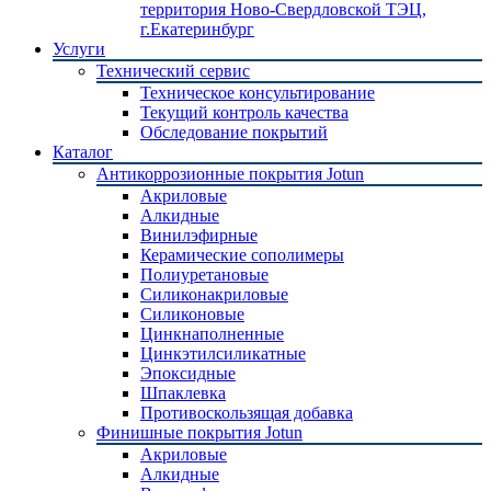
территория Ново-Свердловской ТЭЦ,
г.Екатеринбург
Услуги
Технический сервис
Техническое консультирование
Текущий контроль качества
Обследование покрытий
Каталог
Антикоррозионные покрытия Jotun
Акриловые
Алкидные
Винилэфирные
Керамические сополимеры
Полиуретановые
Силиконакриловые
Силиконовые
Цинкнаполненные
Цинкэтилсиликатные
Эпоксидные
Шпаклевка
Противоскользящая добавка
Финишные покрытия Jotun
Акриловые
Алкидные