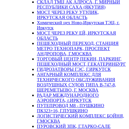
СКЛАД ТМЦ АК АЛРОСА, Г. МИРНЫЙ
РЕСПУБЛИКИ САХА (ЯКУТИЯ)
МОСТ ЧЕРЕЗ РЕКУ УТУЛИК,
ИРКУТСКАЯ ОБЛАСТЬ
Химический цех Ново-Иркутская ТЭЦ, г.
Иркутск
МОСТ ЧЕРЕЗ РЕКУ ЕЙ, ИРКУТСКАЯ
ОБЛАСТЬ
ПЕШЕХОДНЫЙ ПЕРЕХОД, СТАНЦИЯ
МЕТРО ТЕХНОПАРК, ПРОСПЕКТ
АНДРОПОВА, Г.МОСКВА
ТОРГОВЫЙ ЦЕНТР ПЕКИН, ПАРКИНГ,
ПЕШЕХОДНЫЙ МОСТ, Г.ЕКАТЕРИНБУРГ
ГИДРОЗАТВОРЫ ГЭС, Г.ИРКУТСК
АНГАРНЫЙ КОМПЛЕКС ДЛЯ
ТЕХНИЧЕСКОГО ОБСЛУЖИВАНИЯ
ВОЗДУШНЫХ СУДОВ ТИПА В-747-8,
ШЕРЕМЕТЬЕВО, Г. МОСКВА
РАДАР МЕЖДУНАРОДНОГО
АЭРОПОРТА, г.ИРКУТСК
ПУТЕПРОВОД М8 - ПУШКИНО
ПК323+16, Г.ПУШКИНО
ЛОГИСТИЧЕСКИЙ КОМПЛЕКС БОЙНЯ,
Г.МОСКВА
ПУРОВСКИЙ ЗПК, Г.ТАРКО-САЛЕ