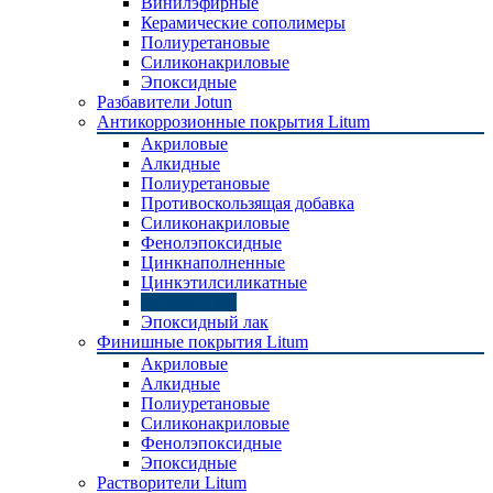
Винилэфирные
Керамические сополимеры
Полиуретановые
Силиконакриловые
Эпоксидные
Разбавители Jotun
Антикоррозионные покрытия Litum
Акриловые
Алкидные
Полиуретановые
Противоскользящая добавка
Силиконакриловые
Фенолэпоксидные
Цинкнаполненные
Цинкэтилсиликатные
Эпоксидные
Эпоксидный лак
Финишные покрытия Litum
Акриловые
Алкидные
Полиуретановые
Силиконакриловые
Фенолэпоксидные
Эпоксидные
Растворители Litum