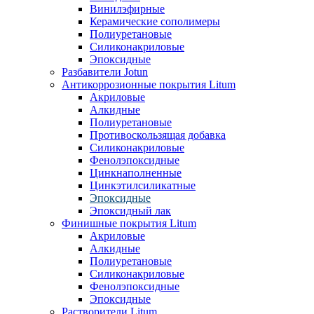
Винилэфирные
Керамические сополимеры
Полиуретановые
Силиконакриловые
Эпоксидные
Разбавители Jotun
Антикоррозионные покрытия Litum
Акриловые
Алкидные
Полиуретановые
Противоскользящая добавка
Силиконакриловые
Фенолэпоксидные
Цинкнаполненные
Цинкэтилсиликатные
Эпоксидные
Эпоксидный лак
Финишные покрытия Litum
Акриловые
Алкидные
Полиуретановые
Силиконакриловые
Фенолэпоксидные
Эпоксидные
Растворители Litum