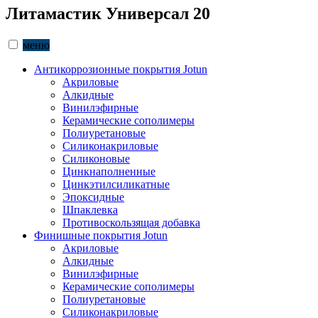
Литамастик Универсал 20
меню
Антикоррозионные покрытия Jotun
Акриловые
Алкидные
Винилэфирные
Керамические сополимеры
Полиуретановые
Силиконакриловые
Силиконовые
Цинкнаполненные
Цинкэтилсиликатные
Эпоксидные
Шпаклевка
Противоскользящая добавка
Финишные покрытия Jotun
Акриловые
Алкидные
Винилэфирные
Керамические сополимеры
Полиуретановые
Силиконакриловые