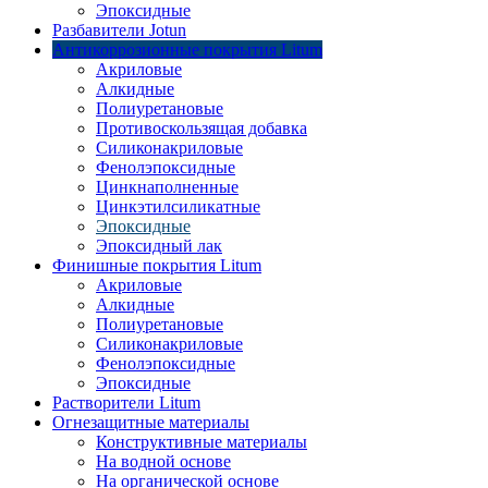
Эпоксидные
Разбавители Jotun
Антикоррозионные покрытия Litum
Акриловые
Алкидные
Полиуретановые
Противоскользящая добавка
Силиконакриловые
Фенолэпоксидные
Цинкнаполненные
Цинкэтилсиликатные
Эпоксидные
Эпоксидный лак
Финишные покрытия Litum
Акриловые
Алкидные
Полиуретановые
Силиконакриловые
Фенолэпоксидные
Эпоксидные
Растворители Litum
Огнезащитные материалы
Конструктивные материалы
На водной основе
На органической основе