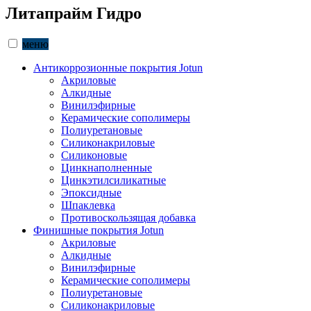
Литапрайм Гидро
меню
Антикоррозионные покрытия Jotun
Акриловые
Алкидные
Винилэфирные
Керамические сополимеры
Полиуретановые
Силиконакриловые
Силиконовые
Цинкнаполненные
Цинкэтилсиликатные
Эпоксидные
Шпаклевка
Противоскользящая добавка
Финишные покрытия Jotun
Акриловые
Алкидные
Винилэфирные
Керамические сополимеры
Полиуретановые
Силиконакриловые