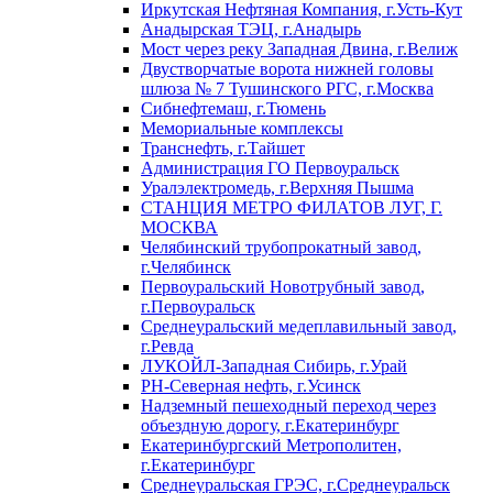
Иркутская Нефтяная Компания, г.Усть-Кут
Анадырская ТЭЦ, г.Анадырь
Мост через реку Западная Двина, г.Велиж
Двустворчатые ворота нижней головы
шлюза № 7 Тушинского РГС, г.Москва
Сибнефтемаш, г.Тюмень
Мемориальные комплексы
Транснефть, г.Тайшет
Администрация ГО Первоуральск
Уралэлектромедь, г.Верхняя Пышма
СТАНЦИЯ МЕТРО ФИЛАТОВ ЛУГ, Г.
МОСКВА
Челябинский трубопрокатный завод,
г.Челябинск
Первоуральский Новотрубный завод,
г.Первоуральск
Среднеуральский медеплавильный завод,
г.Ревда
ЛУКОЙЛ-Западная Сибирь, г.Урай
РН-Северная нефть, г.Усинск
Надземный пешеходный переход через
объездную дорогу, г.Екатеринбург
Екатеринбургский Метрополитен,
г.Екатеринбург
Среднеуральская ГРЭС, г.Среднеуральск