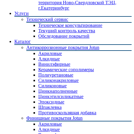
территория Ново-Свердловской ТЭЦ,
г.Екатеринбург
Услуги
Технический сервис
Техническое консультирование
Текущий контроль качества
Обследование покрытий
Каталог
Антикоррозионные покрытия Jotun
Акриловые
Алкидные
Винилэфирные
Керамические сополимеры
Полиуретановые
Силиконакриловые
Силиконовые
Цинкнаполненные
Цинкэтилсиликатные
Эпоксидные
Шпаклевка
Противоскользящая добавка
Финишные покрытия Jotun
Акриловые
Алкидные