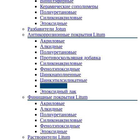
Винилэфирные
Керамические сополимеры
Полиуретановые
Силиконакриловые
Эпоксидные
Разбавители Jotun
Антикоррозионные покрытия Litum
Акриловые
Алкидные
Полиуретановые
Противоскользящая добавка
Силиконакриловые
Фенолэпоксидные
Цинкнаполненные
Цинкэтилсиликатные
Эпоксидные
Эпоксидный лак
Финишные покрытия Litum
Акриловые
Алкидные
Полиуретановые
Силиконакриловые
Фенолэпоксидные
Эпоксидные
Растворители Litum