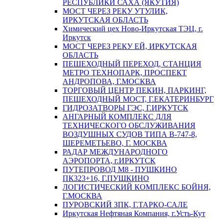
РЕСПУБЛИКИ САХА (ЯКУТИЯ)
МОСТ ЧЕРЕЗ РЕКУ УТУЛИК,
ИРКУТСКАЯ ОБЛАСТЬ
Химический цех Ново-Иркутская ТЭЦ, г.
Иркутск
МОСТ ЧЕРЕЗ РЕКУ ЕЙ, ИРКУТСКАЯ
ОБЛАСТЬ
ПЕШЕХОДНЫЙ ПЕРЕХОД, СТАНЦИЯ
МЕТРО ТЕХНОПАРК, ПРОСПЕКТ
АНДРОПОВА, Г.МОСКВА
ТОРГОВЫЙ ЦЕНТР ПЕКИН, ПАРКИНГ,
ПЕШЕХОДНЫЙ МОСТ, Г.ЕКАТЕРИНБУРГ
ГИДРОЗАТВОРЫ ГЭС, Г.ИРКУТСК
АНГАРНЫЙ КОМПЛЕКС ДЛЯ
ТЕХНИЧЕСКОГО ОБСЛУЖИВАНИЯ
ВОЗДУШНЫХ СУДОВ ТИПА В-747-8,
ШЕРЕМЕТЬЕВО, Г. МОСКВА
РАДАР МЕЖДУНАРОДНОГО
АЭРОПОРТА, г.ИРКУТСК
ПУТЕПРОВОД М8 - ПУШКИНО
ПК323+16, Г.ПУШКИНО
ЛОГИСТИЧЕСКИЙ КОМПЛЕКС БОЙНЯ,
Г.МОСКВА
ПУРОВСКИЙ ЗПК, Г.ТАРКО-САЛЕ
Иркутская Нефтяная Компания, г.Усть-Кут