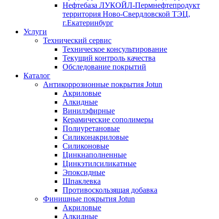
Нефтебаза ЛУКОЙЛ-Пермнефтепродукт
территория Ново-Свердловской ТЭЦ,
г.Екатеринбург
Услуги
Технический сервис
Техническое консультирование
Текущий контроль качества
Обследование покрытий
Каталог
Антикоррозионные покрытия Jotun
Акриловые
Алкидные
Винилэфирные
Керамические сополимеры
Полиуретановые
Силиконакриловые
Силиконовые
Цинкнаполненные
Цинкэтилсиликатные
Эпоксидные
Шпаклевка
Противоскользящая добавка
Финишные покрытия Jotun
Акриловые
Алкидные