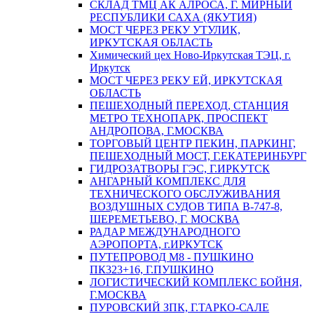
СКЛАД ТМЦ АК АЛРОСА, Г. МИРНЫЙ
РЕСПУБЛИКИ САХА (ЯКУТИЯ)
МОСТ ЧЕРЕЗ РЕКУ УТУЛИК,
ИРКУТСКАЯ ОБЛАСТЬ
Химический цех Ново-Иркутская ТЭЦ, г.
Иркутск
МОСТ ЧЕРЕЗ РЕКУ ЕЙ, ИРКУТСКАЯ
ОБЛАСТЬ
ПЕШЕХОДНЫЙ ПЕРЕХОД, СТАНЦИЯ
МЕТРО ТЕХНОПАРК, ПРОСПЕКТ
АНДРОПОВА, Г.МОСКВА
ТОРГОВЫЙ ЦЕНТР ПЕКИН, ПАРКИНГ,
ПЕШЕХОДНЫЙ МОСТ, Г.ЕКАТЕРИНБУРГ
ГИДРОЗАТВОРЫ ГЭС, Г.ИРКУТСК
АНГАРНЫЙ КОМПЛЕКС ДЛЯ
ТЕХНИЧЕСКОГО ОБСЛУЖИВАНИЯ
ВОЗДУШНЫХ СУДОВ ТИПА В-747-8,
ШЕРЕМЕТЬЕВО, Г. МОСКВА
РАДАР МЕЖДУНАРОДНОГО
АЭРОПОРТА, г.ИРКУТСК
ПУТЕПРОВОД М8 - ПУШКИНО
ПК323+16, Г.ПУШКИНО
ЛОГИСТИЧЕСКИЙ КОМПЛЕКС БОЙНЯ,
Г.МОСКВА
ПУРОВСКИЙ ЗПК, Г.ТАРКО-САЛЕ