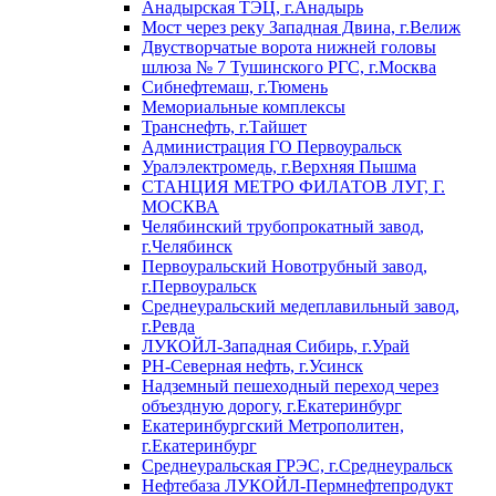
Анадырская ТЭЦ, г.Анадырь
Мост через реку Западная Двина, г.Велиж
Двустворчатые ворота нижней головы
шлюза № 7 Тушинского РГС, г.Москва
Сибнефтемаш, г.Тюмень
Мемориальные комплексы
Транснефть, г.Тайшет
Администрация ГО Первоуральск
Уралэлектромедь, г.Верхняя Пышма
СТАНЦИЯ МЕТРО ФИЛАТОВ ЛУГ, Г.
МОСКВА
Челябинский трубопрокатный завод,
г.Челябинск
Первоуральский Новотрубный завод,
г.Первоуральск
Среднеуральский медеплавильный завод,
г.Ревда
ЛУКОЙЛ-Западная Сибирь, г.Урай
РН-Северная нефть, г.Усинск
Надземный пешеходный переход через
объездную дорогу, г.Екатеринбург
Екатеринбургский Метрополитен,
г.Екатеринбург
Среднеуральская ГРЭС, г.Среднеуральск
Нефтебаза ЛУКОЙЛ-Пермнефтепродукт