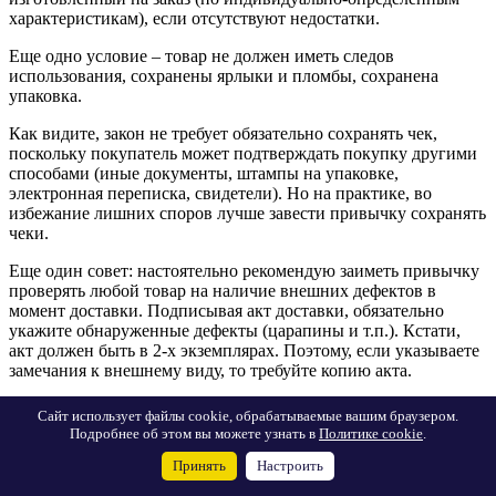
характеристикам), если отсутствуют недостатки.
Еще одно условие – товар не должен иметь следов
использования, сохранены ярлыки и пломбы, сохранена
упаковка.
Как видите, закон не требует обязательно сохранять чек,
поскольку покупатель может подтверждать покупку другими
способами (иные документы, штампы на упаковке,
электронная переписка, свидетели). Но на практике, во
избежание лишних споров лучше завести привычку сохранять
чеки.
Еще один совет: настоятельно рекомендую заиметь привычку
проверять любой товар на наличие внешних дефектов в
момент доставки. Подписывая акт доставки, обязательно
укажите обнаруженные дефекты (царапины и т.п.). Кстати,
акт должен быть в 2-х экземплярах. Поэтому, если указываете
замечания к внешнему виду, то требуйте копию акта.
Также требуйте копию акта, когда товар доставляется в
Сайт использует файлы cookie, обрабатываемые вашим браузером.
разобранном виде (мебель и т.п.). В акте надо указать, что
Подробнее об этом вы можете узнать в
Политике cookie
.
товар доставлен в разобранном виде.
Принять
Настроить
Указанный акт необходим на случай возникновения спора во