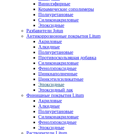
Винилэфирные
Керамические сополимеры
Полиуретановые
Силиконакриловые
Эпоксидные
Разбавители Jotun
Антикоррозионные покрытия Litum
Акриловые
Алкидные
Полиуретановые
Противоскользящая добавка
Силиконакриловые
Фенолэпоксидные
Цинкнаполненные
Цинкэтилсиликатные
Эпоксидные
Эпоксидный лак
Финишные покрытия Litum
Акриловые
Алкидные
Полиуретановые
Силиконакриловые
Фенолэпоксидные
Эпоксидные
Растворители Litum