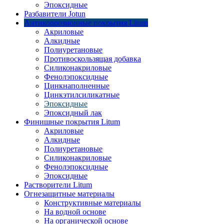
Эпоксидные
Разбавители Jotun
Антикоррозионные покрытия Litum
Акриловые
Алкидные
Полиуретановые
Противоскользящая добавка
Силиконакриловые
Фенолэпоксидные
Цинкнаполненные
Цинкэтилсиликатные
Эпоксидные
Эпоксидный лак
Финишные покрытия Litum
Акриловые
Алкидные
Полиуретановые
Силиконакриловые
Фенолэпоксидные
Эпоксидные
Растворители Litum
Огнезащитные материалы
Конструктивные материалы
На водной основе
На органической основе