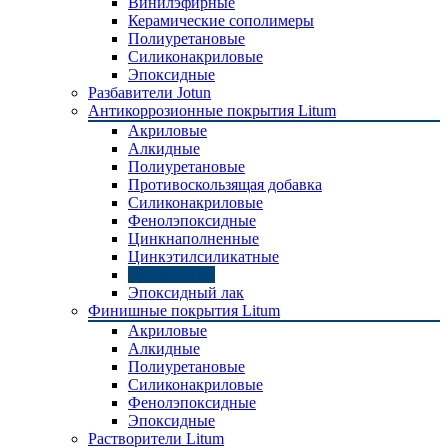
Винилэфирные
Керамические сополимеры
Полиуретановые
Силиконакриловые
Эпоксидные
Разбавители Jotun
Антикоррозионные покрытия Litum
Акриловые
Алкидные
Полиуретановые
Противоскользящая добавка
Силиконакриловые
Фенолэпоксидные
Цинкнаполненные
Цинкэтилсиликатные
Эпоксидные
Эпоксидный лак
Финишные покрытия Litum
Акриловые
Алкидные
Полиуретановые
Силиконакриловые
Фенолэпоксидные
Эпоксидные
Растворители Litum