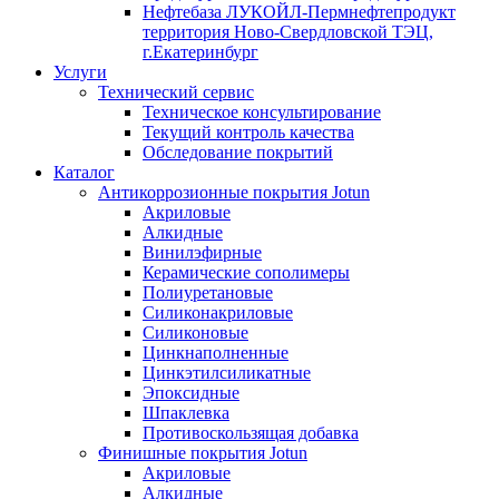
Нефтебаза ЛУКОЙЛ-Пермнефтепродукт
территория Ново-Свердловской ТЭЦ,
г.Екатеринбург
Услуги
Технический сервис
Техническое консультирование
Текущий контроль качества
Обследование покрытий
Каталог
Антикоррозионные покрытия Jotun
Акриловые
Алкидные
Винилэфирные
Керамические сополимеры
Полиуретановые
Силиконакриловые
Силиконовые
Цинкнаполненные
Цинкэтилсиликатные
Эпоксидные
Шпаклевка
Противоскользящая добавка
Финишные покрытия Jotun
Акриловые
Алкидные