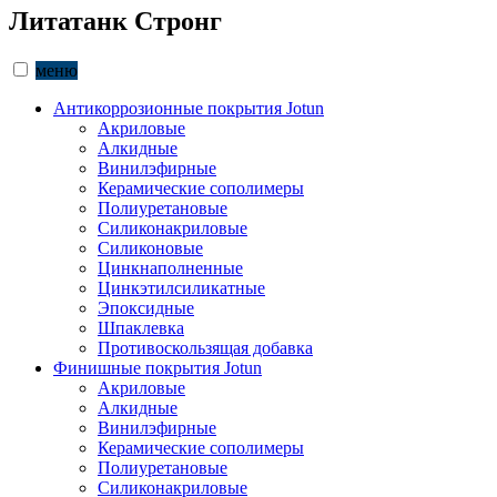
Литатанк Стронг
меню
Антикоррозионные покрытия Jotun
Акриловые
Алкидные
Винилэфирные
Керамические сополимеры
Полиуретановые
Силиконакриловые
Силиконовые
Цинкнаполненные
Цинкэтилсиликатные
Эпоксидные
Шпаклевка
Противоскользящая добавка
Финишные покрытия Jotun
Акриловые
Алкидные
Винилэфирные
Керамические сополимеры
Полиуретановые
Силиконакриловые