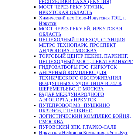
РЕСПУБЛИКИ САХА (ЯКУТИЯ)
МОСТ ЧЕРЕЗ РЕКУ УТУЛИК,
ИРКУТСКАЯ ОБЛАСТЬ
Химический цех Ново-Иркутская ТЭЦ, г.
Иркутск
МОСТ ЧЕРЕЗ РЕКУ ЕЙ, ИРКУТСКАЯ
ОБЛАСТЬ
ПЕШЕХОДНЫЙ ПЕРЕХОД, СТАНЦИЯ
МЕТРО ТЕХНОПАРК, ПРОСПЕКТ
АНДРОПОВА, Г.МОСКВА
ТОРГОВЫЙ ЦЕНТР ПЕКИН, ПАРКИНГ,
ПЕШЕХОДНЫЙ МОСТ, Г.ЕКАТЕРИНБУРГ
ГИДРОЗАТВОРЫ ГЭС, Г.ИРКУТСК
АНГАРНЫЙ КОМПЛЕКС ДЛЯ
ТЕХНИЧЕСКОГО ОБСЛУЖИВАНИЯ
ВОЗДУШНЫХ СУДОВ ТИПА В-747-8,
ШЕРЕМЕТЬЕВО, Г. МОСКВА
РАДАР МЕЖДУНАРОДНОГО
АЭРОПОРТА, г.ИРКУТСК
ПУТЕПРОВОД М8 - ПУШКИНО
ПК323+16, Г.ПУШКИНО
ЛОГИСТИЧЕСКИЙ КОМПЛЕКС БОЙНЯ,
Г.МОСКВА
ПУРОВСКИЙ ЗПК, Г.ТАРКО-САЛЕ
Иркутская Нефтяная Компания, г.Усть-Кут