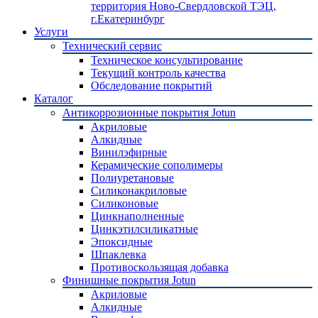
территория Ново-Свердловской ТЭЦ,
г.Екатеринбург
Услуги
Технический сервис
Техническое консультирование
Текущий контроль качества
Обследование покрытий
Каталог
Антикоррозионные покрытия Jotun
Акриловые
Алкидные
Винилэфирные
Керамические сополимеры
Полиуретановые
Силиконакриловые
Силиконовые
Цинкнаполненные
Цинкэтилсиликатные
Эпоксидные
Шпаклевка
Противоскользящая добавка
Финишные покрытия Jotun
Акриловые
Алкидные