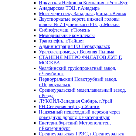
Иркутская Нефтяная Компания, г.Усть-Кут
Анадырская ТЭЦ, г.Анадырь
Мост через реку Западная Двина, г.Велиж
Двустворчатые ворота нижней головы
шлюза № 7 Тушинского РГС, г.Москва
Сибнефтемаш, г.Тюмень
Мемориальные комплексы
Транснефть, г.Тайшет
Администрация ГО Первоуральск
Уралэлектромедь, г.Верхняя Пышма
СТАНЦИЯ МЕТРО ФИЛАТОВ ЛУГ, Г.
МОСКВА
Челябинский трубопрокатный завод,
г.Челябинск
Первоуральский Новотрубный завод,
г.Первоуральск
Среднеуральский медеплавильный завод,
г.Ревда
ЛУКОЙЛ-Западная Сибирь, г.Урай
РН-Северная нефть, г.Усинск
Надземный пешеходный переход через
объездную дорогу, г.Екатеринбург
Екатеринбургский Метрополитен,
г.Екатеринбург
Среднеуральская ГРЭС, г.Среднеуральск