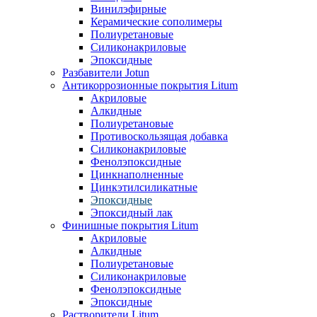
Винилэфирные
Керамические сополимеры
Полиуретановые
Силиконакриловые
Эпоксидные
Разбавители Jotun
Антикоррозионные покрытия Litum
Акриловые
Алкидные
Полиуретановые
Противоскользящая добавка
Силиконакриловые
Фенолэпоксидные
Цинкнаполненные
Цинкэтилсиликатные
Эпоксидные
Эпоксидный лак
Финишные покрытия Litum
Акриловые
Алкидные
Полиуретановые
Силиконакриловые
Фенолэпоксидные
Эпоксидные
Растворители Litum