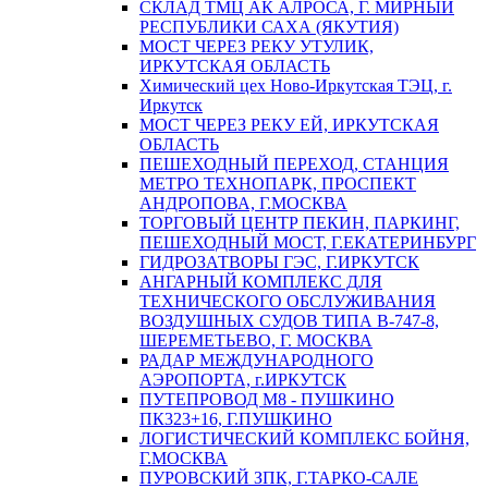
СКЛАД ТМЦ АК АЛРОСА, Г. МИРНЫЙ
РЕСПУБЛИКИ САХА (ЯКУТИЯ)
МОСТ ЧЕРЕЗ РЕКУ УТУЛИК,
ИРКУТСКАЯ ОБЛАСТЬ
Химический цех Ново-Иркутская ТЭЦ, г.
Иркутск
МОСТ ЧЕРЕЗ РЕКУ ЕЙ, ИРКУТСКАЯ
ОБЛАСТЬ
ПЕШЕХОДНЫЙ ПЕРЕХОД, СТАНЦИЯ
МЕТРО ТЕХНОПАРК, ПРОСПЕКТ
АНДРОПОВА, Г.МОСКВА
ТОРГОВЫЙ ЦЕНТР ПЕКИН, ПАРКИНГ,
ПЕШЕХОДНЫЙ МОСТ, Г.ЕКАТЕРИНБУРГ
ГИДРОЗАТВОРЫ ГЭС, Г.ИРКУТСК
АНГАРНЫЙ КОМПЛЕКС ДЛЯ
ТЕХНИЧЕСКОГО ОБСЛУЖИВАНИЯ
ВОЗДУШНЫХ СУДОВ ТИПА В-747-8,
ШЕРЕМЕТЬЕВО, Г. МОСКВА
РАДАР МЕЖДУНАРОДНОГО
АЭРОПОРТА, г.ИРКУТСК
ПУТЕПРОВОД М8 - ПУШКИНО
ПК323+16, Г.ПУШКИНО
ЛОГИСТИЧЕСКИЙ КОМПЛЕКС БОЙНЯ,
Г.МОСКВА
ПУРОВСКИЙ ЗПК, Г.ТАРКО-САЛЕ