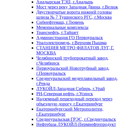
Анадырская ТЭЦ, г.Анадырь
Мост через реку Западная Двина, г.Велиж
Двустворчатые ворота нижней головы
шлюза № 7 Тушинского РГС, г.Москва
Сибнефтемаш, г.Тюмень
Мемориальные комплексы
Транснефть, г.Тайшет
Администрация ГО Первоуральск
Уралэлектромедь, г.Верхняя Пышма
СТАНЦИЯ МЕТРО ФИЛАТОВ ЛУГ, Г.
МОСКВА
Челябинский трубопрокатный завод,
г.Челябинск
Первоуральский Новотрубный завод,
г.Первоуральск
Среднеуральский медеплавильный завод,
г.Ревда
ЛУКОЙЛ-Западная Сибирь, г.Урай
РН-Северная нефть, г.Усинск
Надземный пешеходный переход через
объездную дорогу, г.Екатеринбург
Екатеринбургский Метрополитен,
г.Екатеринбург
Среднеуральская ГРЭС, г.Среднеуральск
Нефтебаза ЛУКОЙЛ-Пермнефтепродукт