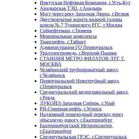
Иркутская Нефтяная Компания, г.Усть-Кут
Анадырская ТЭЦ, г.Анадырь
Мост через реку Западная Двина, г.Велиж
Двустворчатые ворота нижней головы
шлюза № 7 Тушинского РГС, г.Москва
Сибнефтемаш, г.Тюмень
Мемориальные комплексы
Транснефть, г.Тайшет
Администрация ГО Первоуральск
Уралэлектромедь, г.Верхняя Пышма
СТАНЦИЯ МЕТРО ФИЛАТОВ ЛУГ, Г.
МОСКВА
Челябинский трубопрокатный завод,
г.Челябинск
Первоуральский Новотрубный завод,
г.Первоуральск
Среднеуральский медеплавильный завод,
г.Ревда
ЛУКОЙЛ-Западная Сибирь, г.Урай
РН-Северная нефть, г.Усинск
Надземный пешеходный переход через
объездную дорогу, г.Екатеринбург
Екатеринбургский Метрополитен,
г.Екатеринбург
Среднеуральская ГРЭС, г.Среднеуральск