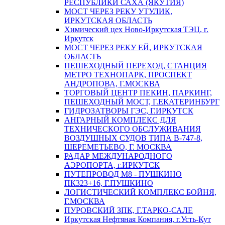
РЕСПУБЛИКИ САХА (ЯКУТИЯ)
МОСТ ЧЕРЕЗ РЕКУ УТУЛИК,
ИРКУТСКАЯ ОБЛАСТЬ
Химический цех Ново-Иркутская ТЭЦ, г.
Иркутск
МОСТ ЧЕРЕЗ РЕКУ ЕЙ, ИРКУТСКАЯ
ОБЛАСТЬ
ПЕШЕХОДНЫЙ ПЕРЕХОД, СТАНЦИЯ
МЕТРО ТЕХНОПАРК, ПРОСПЕКТ
АНДРОПОВА, Г.МОСКВА
ТОРГОВЫЙ ЦЕНТР ПЕКИН, ПАРКИНГ,
ПЕШЕХОДНЫЙ МОСТ, Г.ЕКАТЕРИНБУРГ
ГИДРОЗАТВОРЫ ГЭС, Г.ИРКУТСК
АНГАРНЫЙ КОМПЛЕКС ДЛЯ
ТЕХНИЧЕСКОГО ОБСЛУЖИВАНИЯ
ВОЗДУШНЫХ СУДОВ ТИПА В-747-8,
ШЕРЕМЕТЬЕВО, Г. МОСКВА
РАДАР МЕЖДУНАРОДНОГО
АЭРОПОРТА, г.ИРКУТСК
ПУТЕПРОВОД М8 - ПУШКИНО
ПК323+16, Г.ПУШКИНО
ЛОГИСТИЧЕСКИЙ КОМПЛЕКС БОЙНЯ,
Г.МОСКВА
ПУРОВСКИЙ ЗПК, Г.ТАРКО-САЛЕ
Иркутская Нефтяная Компания, г.Усть-Кут