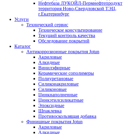
Нефтебаза ЛУКОЙЛ-Пермнефтепродукт
территория Ново-Свердловской ТЭЦ,
г.Екатеринбург
Услуги
Технический сервис
Техническое консультирование
Текущий контроль качества
Обследование покрытий
Каталог
Антикоррозионные покрытия Jotun
Акриловые
Алкидные
Винилэфирные
Керамические сополимеры
Полиуретановые
Силиконакриловые
Силиконовые
Цинкнаполненные
Цинкэтилсиликатные
Эпоксидные
Шпаклевка
Противоскользящая добавка
Финишные покрытия Jotun
Акриловые
Алкидные