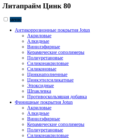
Литапрайм Цинк 80
меню
Антикоррозионные покрытия Jotun
Акриловые
Алкидные
Винилэфирные
Керамические сополимеры
Полиуретановые
Силиконакриловые
Силиконовые
Цинкнаполненные
Цинкэтилсиликатные
Эпоксидные
Шпаклевка
Противоскользящая добавка
Финишные покрытия Jotun
Акриловые
Алкидные
Винилэфирные
Керамические сополимеры
Полиуретановые
Силиконакриловые