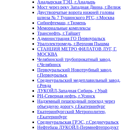
Анадырская ТЭЦ, г.Анадырь
Мост через реку Западная Двина, г.Велиж
Двустворчатые ворота нижней головы
шлюза № 7 Тушинского РГС, г.Москва
Сибнефтемаш, г.Тюмень
Мемориальные комплексы
Транснефть, г.Тайшет
Администрация ГО Первоуральск
Уралэлектромедь, г.Верхняя Пышма
СТАНЦИЯ МЕТРО ФИЛАТОВ ЛУГ, Г.
МОСКВА
Челябинский трубопрокатный завод,
г.Челябинск
Первоуральский Новотрубный завод,
г.Первоуральск
Среднеуральский медеплавильный завод,
г.Ревда
ЛУКОЙЛ-Западная Сибирь, г.Урай
РН-Северная нефть, г.Усинск
Надземный пешеходный переход через
объездную дорогу, г.Екатеринбург
Екатеринбургский Метрополитен,
г.Екатеринбург
Среднеуральская ГРЭС, г.Среднеуральск
Нефтебаза ЛУКОЙЛ-Пермнефтепродукт