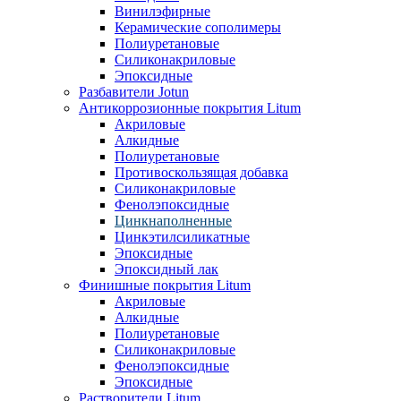
Винилэфирные
Керамические сополимеры
Полиуретановые
Силиконакриловые
Эпоксидные
Разбавители Jotun
Антикоррозионные покрытия Litum
Акриловые
Алкидные
Полиуретановые
Противоскользящая добавка
Силиконакриловые
Фенолэпоксидные
Цинкнаполненные
Цинкэтилсиликатные
Эпоксидные
Эпоксидный лак
Финишные покрытия Litum
Акриловые
Алкидные
Полиуретановые
Силиконакриловые
Фенолэпоксидные
Эпоксидные
Растворители Litum