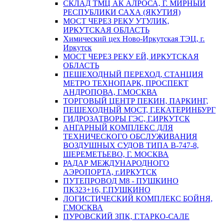
СКЛАД ТМЦ АК АЛРОСА, Г. МИРНЫЙ
РЕСПУБЛИКИ САХА (ЯКУТИЯ)
МОСТ ЧЕРЕЗ РЕКУ УТУЛИК,
ИРКУТСКАЯ ОБЛАСТЬ
Химический цех Ново-Иркутская ТЭЦ, г.
Иркутск
МОСТ ЧЕРЕЗ РЕКУ ЕЙ, ИРКУТСКАЯ
ОБЛАСТЬ
ПЕШЕХОДНЫЙ ПЕРЕХОД, СТАНЦИЯ
МЕТРО ТЕХНОПАРК, ПРОСПЕКТ
АНДРОПОВА, Г.МОСКВА
ТОРГОВЫЙ ЦЕНТР ПЕКИН, ПАРКИНГ,
ПЕШЕХОДНЫЙ МОСТ, Г.ЕКАТЕРИНБУРГ
ГИДРОЗАТВОРЫ ГЭС, Г.ИРКУТСК
АНГАРНЫЙ КОМПЛЕКС ДЛЯ
ТЕХНИЧЕСКОГО ОБСЛУЖИВАНИЯ
ВОЗДУШНЫХ СУДОВ ТИПА В-747-8,
ШЕРЕМЕТЬЕВО, Г. МОСКВА
РАДАР МЕЖДУНАРОДНОГО
АЭРОПОРТА, г.ИРКУТСК
ПУТЕПРОВОД М8 - ПУШКИНО
ПК323+16, Г.ПУШКИНО
ЛОГИСТИЧЕСКИЙ КОМПЛЕКС БОЙНЯ,
Г.МОСКВА
ПУРОВСКИЙ ЗПК, Г.ТАРКО-САЛЕ