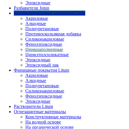
Эпоксидные
Разбавители Jotun
Антикоррозионные покрытия Litum
Акриловые
Алкидные
Полиуретановые
Противоскользящая добавка
Силиконакриловые
Фенолэпоксидные
Цинкнаполненные
Цинкэтилсиликатные
Эпоксидные
Эпоксидный лак
Финишные покрытия Litum
Акриловые
Алкидные
Полиуретановые
Силиконакриловые
Фенолэпоксидные
Эпоксидные
Растворители Litum
Огнезащитные материалы
Конструктивные материалы
На водной основе
На органической основе