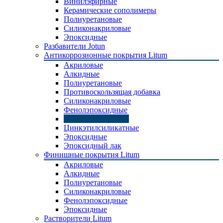
Винилэфирные
Керамические сополимеры
Полиуретановые
Силиконакриловые
Эпоксидные
Разбавители Jotun
Антикоррозионные покрытия Litum
Акриловые
Алкидные
Полиуретановые
Противоскользящая добавка
Силиконакриловые
Фенолэпоксидные
Цинкнаполненные
Цинкэтилсиликатные
Эпоксидные
Эпоксидный лак
Финишные покрытия Litum
Акриловые
Алкидные
Полиуретановые
Силиконакриловые
Фенолэпоксидные
Эпоксидные
Растворители Litum