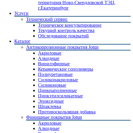
территория Ново-Свердловской ТЭЦ,
г.Екатеринбург
Услуги
Технический сервис
Техническое консультирование
Текущий контроль качества
Обследование покрытий
Каталог
Антикоррозионные покрытия Jotun
Акриловые
Алкидные
Винилэфирные
Керамические сополимеры
Полиуретановые
Силиконакриловые
Силиконовые
Цинкнаполненные
Цинкэтилсиликатные
Эпоксидные
Шпаклевка
Противоскользящая добавка
Финишные покрытия Jotun
Акриловые
Алкидные