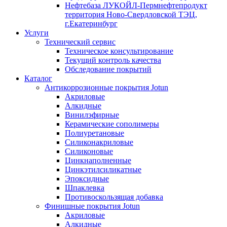
Нефтебаза ЛУКОЙЛ-Пермнефтепродукт
территория Ново-Свердловской ТЭЦ,
г.Екатеринбург
Услуги
Технический сервис
Техническое консультирование
Текущий контроль качества
Обследование покрытий
Каталог
Антикоррозионные покрытия Jotun
Акриловые
Алкидные
Винилэфирные
Керамические сополимеры
Полиуретановые
Силиконакриловые
Силиконовые
Цинкнаполненные
Цинкэтилсиликатные
Эпоксидные
Шпаклевка
Противоскользящая добавка
Финишные покрытия Jotun
Акриловые
Алкидные