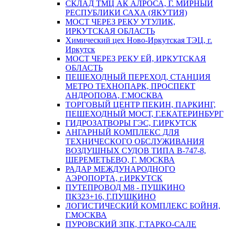
СКЛАД ТМЦ АК АЛРОСА, Г. МИРНЫЙ
РЕСПУБЛИКИ САХА (ЯКУТИЯ)
МОСТ ЧЕРЕЗ РЕКУ УТУЛИК,
ИРКУТСКАЯ ОБЛАСТЬ
Химический цех Ново-Иркутская ТЭЦ, г.
Иркутск
МОСТ ЧЕРЕЗ РЕКУ ЕЙ, ИРКУТСКАЯ
ОБЛАСТЬ
ПЕШЕХОДНЫЙ ПЕРЕХОД, СТАНЦИЯ
МЕТРО ТЕХНОПАРК, ПРОСПЕКТ
АНДРОПОВА, Г.МОСКВА
ТОРГОВЫЙ ЦЕНТР ПЕКИН, ПАРКИНГ,
ПЕШЕХОДНЫЙ МОСТ, Г.ЕКАТЕРИНБУРГ
ГИДРОЗАТВОРЫ ГЭС, Г.ИРКУТСК
АНГАРНЫЙ КОМПЛЕКС ДЛЯ
ТЕХНИЧЕСКОГО ОБСЛУЖИВАНИЯ
ВОЗДУШНЫХ СУДОВ ТИПА В-747-8,
ШЕРЕМЕТЬЕВО, Г. МОСКВА
РАДАР МЕЖДУНАРОДНОГО
АЭРОПОРТА, г.ИРКУТСК
ПУТЕПРОВОД М8 - ПУШКИНО
ПК323+16, Г.ПУШКИНО
ЛОГИСТИЧЕСКИЙ КОМПЛЕКС БОЙНЯ,
Г.МОСКВА
ПУРОВСКИЙ ЗПК, Г.ТАРКО-САЛЕ