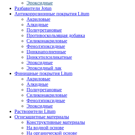
Эпоксидные
Разбавители Jotun
Антикоррозионные покрытия Litum
Акриловые
Алкидные
Полиуретановые
Противоскользящая добавка
Силиконакриловые
Фенолэпоксидные
Цинкнаполненные
Цинкэтилсиликатные
Эпоксидные
Эпоксидный лак
Финишные покрытия Litum
Акриловые
Алкидные
Полиуретановые
Силиконакриловые
Фенолэпоксидные
Эпоксидные
Растворители Litum
Огнезащитные материалы
Конструктивные материалы
На водной основе
На органической основе