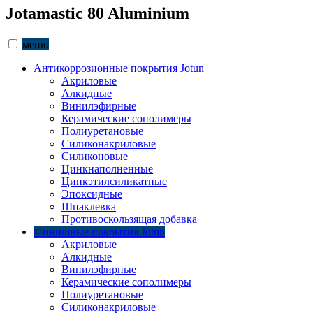
Jotamastic 80 Aluminium
меню
Антикоррозионные покрытия Jotun
Акриловые
Алкидные
Винилэфирные
Керамические сополимеры
Полиуретановые
Силиконакриловые
Силиконовые
Цинкнаполненные
Цинкэтилсиликатные
Эпоксидные
Шпаклевка
Противоскользящая добавка
Финишные покрытия Jotun
Акриловые
Алкидные
Винилэфирные
Керамические сополимеры
Полиуретановые
Силиконакриловые