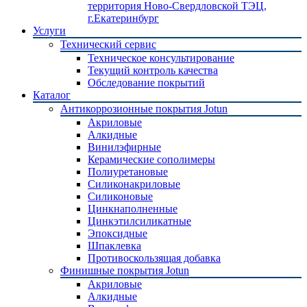
территория Ново-Свердловской ТЭЦ,
г.Екатеринбург
Услуги
Технический сервис
Техническое консультирование
Текущий контроль качества
Обследование покрытий
Каталог
Антикоррозионные покрытия Jotun
Акриловые
Алкидные
Винилэфирные
Керамические сополимеры
Полиуретановые
Силиконакриловые
Силиконовые
Цинкнаполненные
Цинкэтилсиликатные
Эпоксидные
Шпаклевка
Противоскользящая добавка
Финишные покрытия Jotun
Акриловые
Алкидные