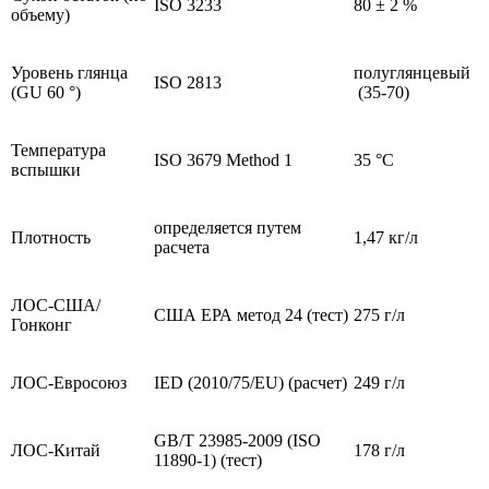
ISO 3233
80 ± 2 %
объему)
Уровень глянца
полуглянцевый
ISO 2813
(GU 60 °)
(35-70)
Температура
ISO 3679 Method 1
35 °C
вспышки
определяется путем
Плотность
1,47 кг/л
расчета
ЛОС-США/
США ЕРА метод 24 (тест)
275 г/л
Гонконг
ЛОС-Евросоюз
IED (2010/75/EU) (расчет)
249 г/л
GB/T 23985-2009 (ISO
ЛОС-Китай
178 г/л
11890-1) (тест)