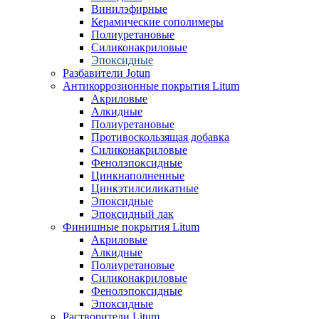
Винилэфирные
Керамические сополимеры
Полиуретановые
Силиконакриловые
Эпоксидные
Разбавители Jotun
Антикоррозионные покрытия Litum
Акриловые
Алкидные
Полиуретановые
Противоскользящая добавка
Силиконакриловые
Фенолэпоксидные
Цинкнаполненные
Цинкэтилсиликатные
Эпоксидные
Эпоксидный лак
Финишные покрытия Litum
Акриловые
Алкидные
Полиуретановые
Силиконакриловые
Фенолэпоксидные
Эпоксидные
Растворители Litum