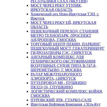
РЕСПУБЛИКИ САХА (ЯКУТИЯ)
МОСТ ЧЕРЕЗ РЕКУ УТУЛИК,
ИРКУТСКАЯ ОБЛАСТЬ
Химический цех Ново-Иркутская ТЭЦ, г.
Иркутск
МОСТ ЧЕРЕЗ РЕКУ ЕЙ, ИРКУТСКАЯ
ОБЛАСТЬ
ПЕШЕХОДНЫЙ ПЕРЕХОД, СТАНЦИЯ
МЕТРО ТЕХНОПАРК, ПРОСПЕКТ
АНДРОПОВА, Г.МОСКВА
ТОРГОВЫЙ ЦЕНТР ПЕКИН, ПАРКИНГ,
ПЕШЕХОДНЫЙ МОСТ, Г.ЕКАТЕРИНБУРГ
ГИДРОЗАТВОРЫ ГЭС, Г.ИРКУТСК
АНГАРНЫЙ КОМПЛЕКС ДЛЯ
ТЕХНИЧЕСКОГО ОБСЛУЖИВАНИЯ
ВОЗДУШНЫХ СУДОВ ТИПА В-747-8,
ШЕРЕМЕТЬЕВО, Г. МОСКВА
РАДАР МЕЖДУНАРОДНОГО
АЭРОПОРТА, г.ИРКУТСК
ПУТЕПРОВОД М8 - ПУШКИНО
ПК323+16, Г.ПУШКИНО
ЛОГИСТИЧЕСКИЙ КОМПЛЕКС БОЙНЯ,
Г.МОСКВА
ПУРОВСКИЙ ЗПК, Г.ТАРКО-САЛЕ
Иркутская Нефтяная Компания, г.Усть-Кут