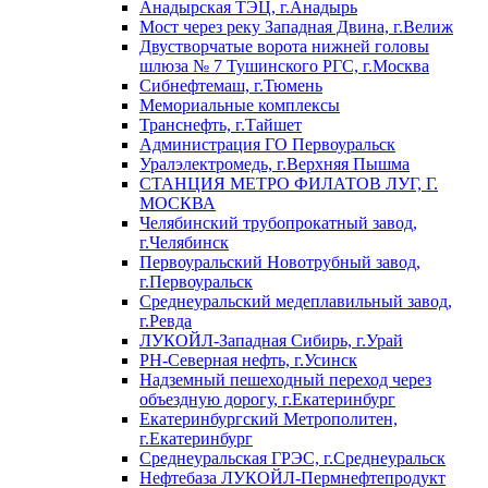
Анадырская ТЭЦ, г.Анадырь
Мост через реку Западная Двина, г.Велиж
Двустворчатые ворота нижней головы
шлюза № 7 Тушинского РГС, г.Москва
Сибнефтемаш, г.Тюмень
Мемориальные комплексы
Транснефть, г.Тайшет
Администрация ГО Первоуральск
Уралэлектромедь, г.Верхняя Пышма
СТАНЦИЯ МЕТРО ФИЛАТОВ ЛУГ, Г.
МОСКВА
Челябинский трубопрокатный завод,
г.Челябинск
Первоуральский Новотрубный завод,
г.Первоуральск
Среднеуральский медеплавильный завод,
г.Ревда
ЛУКОЙЛ-Западная Сибирь, г.Урай
РН-Северная нефть, г.Усинск
Надземный пешеходный переход через
объездную дорогу, г.Екатеринбург
Екатеринбургский Метрополитен,
г.Екатеринбург
Среднеуральская ГРЭС, г.Среднеуральск
Нефтебаза ЛУКОЙЛ-Пермнефтепродукт