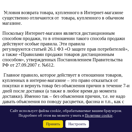
Условия возврата товара, купленного в Интернет-магазине
существенно отличаются от товара, купленного в обычном
магазине.
Поскольку Интернет-магазин является дистанционным
способом продажи, то в отношении такого способа продажи
действуют особые правила. Эти правила
регулируются статьей 26.1 ФЗ «О защите прав потребителей»,
а также «Правилами продажи товаров дистанционным
способом», утвержденных Постановлением Правительства
РФ от 27.09.2007 г. №612.
Главное правило, которое действует в отношении товаров,
купленных в интерне-магазине – это право отказаться от
покупки и вернуть товар без объяснения причин в течение 7-и
дней после доставки (а также в любое время до момента
доставки). Именно так – без объяснения причин, т.е. не надо
давать объяснения по поводу расцветки, фасона и т.п., как с
товаром из обычного магазина.
Сайт использует файлы cookie, обрабатываемые вашим браузером.
Подробнее об этом вы можете узнать в
Политике cookie
.
В момент доставки, вместе с товаром покупателю должна
быть предоставлена письменная памятка о праве вернуть
Принять
Настроить
товар в течение 7-и дней. Если такая памятка не была