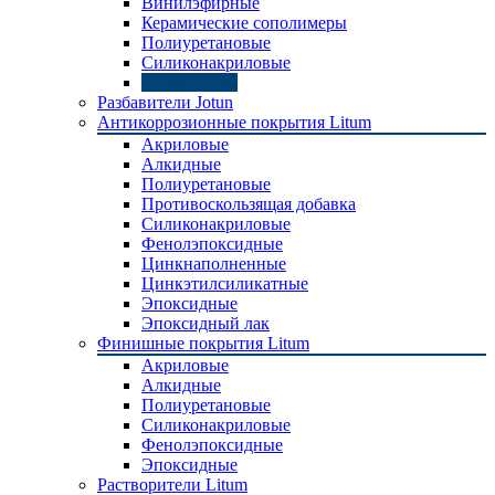
Винилэфирные
Керамические сополимеры
Полиуретановые
Силиконакриловые
Эпоксидные
Разбавители Jotun
Антикоррозионные покрытия Litum
Акриловые
Алкидные
Полиуретановые
Противоскользящая добавка
Силиконакриловые
Фенолэпоксидные
Цинкнаполненные
Цинкэтилсиликатные
Эпоксидные
Эпоксидный лак
Финишные покрытия Litum
Акриловые
Алкидные
Полиуретановые
Силиконакриловые
Фенолэпоксидные
Эпоксидные
Растворители Litum