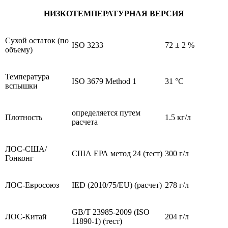
НИЗКОТЕМПЕРАТУРНАЯ ВЕРСИЯ
Сухой остаток (по
ISO 3233
72 ± 2 %
объему)
Температура
ISO 3679 Method 1
31 °C
вспышки
определяется путем
Плотность
1.5 кг/л
расчета
ЛОС-США/
США ЕРА метод 24 (тест)
300 г/л
Гонконг
ЛОС-Евросоюз
IED (2010/75/EU) (расчет)
278 г/л
GB/T 23985-2009 (ISO
ЛОС-Китай
204 г/л
11890-1) (тест)