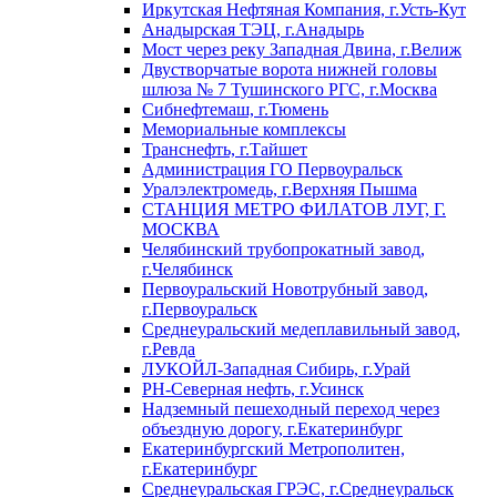
Иркутская Нефтяная Компания, г.Усть-Кут
Анадырская ТЭЦ, г.Анадырь
Мост через реку Западная Двина, г.Велиж
Двустворчатые ворота нижней головы
шлюза № 7 Тушинского РГС, г.Москва
Сибнефтемаш, г.Тюмень
Мемориальные комплексы
Транснефть, г.Тайшет
Администрация ГО Первоуральск
Уралэлектромедь, г.Верхняя Пышма
СТАНЦИЯ МЕТРО ФИЛАТОВ ЛУГ, Г.
МОСКВА
Челябинский трубопрокатный завод,
г.Челябинск
Первоуральский Новотрубный завод,
г.Первоуральск
Среднеуральский медеплавильный завод,
г.Ревда
ЛУКОЙЛ-Западная Сибирь, г.Урай
РН-Северная нефть, г.Усинск
Надземный пешеходный переход через
объездную дорогу, г.Екатеринбург
Екатеринбургский Метрополитен,
г.Екатеринбург
Среднеуральская ГРЭС, г.Среднеуральск