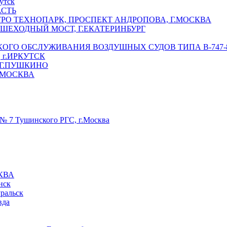
утск
АСТЬ
РО ТЕХНОПАРК, ПРОСПЕКТ АНДРОПОВА, Г.МОСКВА
ЕШЕХОДНЫЙ МОСТ, Г.ЕКАТЕРИНБУРГ
ГО ОБСЛУЖИВАНИЯ ВОЗДУШНЫХ СУДОВ ТИПА В-747-8,
г.ИРКУТСК
 Г.ПУШКИНО
.МОСКВА
№ 7 Тушинского РГС, г.Москва
КВА
нск
уральск
вда