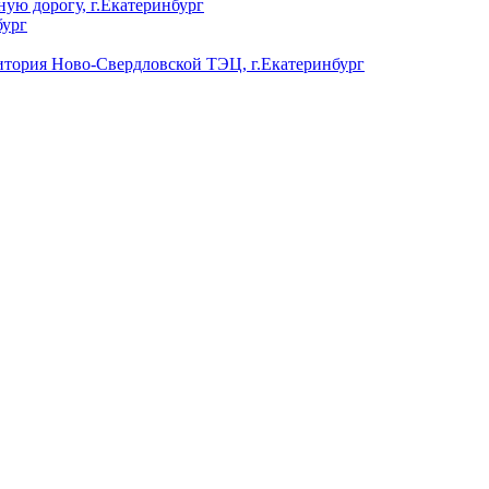
ую дорогу, г.Екатеринбург
бург
ория Ново-Свердловской ТЭЦ, г.Екатеринбург