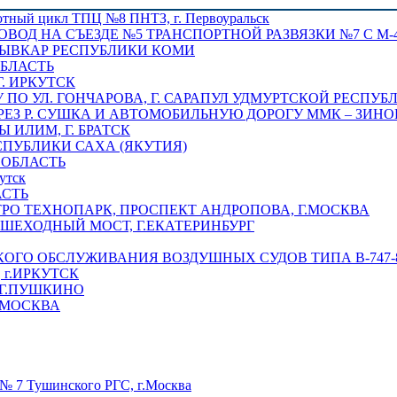
отный цикл ТПЦ №8 ПНТЗ, г. Первоуральск
ОВОД НА СЪЕЗДЕ №5 ТРАНСПОРТНОЙ РАЗВЯЗКИ №7 С М-4
ТЫВКАР РЕСПУБЛИКИ КОМИ
ОБЛАСТЬ
Г. ИРКУТСК
ПО УЛ. ГОНЧАРОВА, Г. САРАПУЛ УДМУРТСКОЙ РЕСПУБ
РЕЗ Р. СУШКА И АВТОМОБИЛЬНУЮ ДОРОГУ ММК – ЗИНОВ
ИЛИМ, Г. БРАТСК
СПУБЛИКИ САХА (ЯКУТИЯ)
 ОБЛАСТЬ
утск
АСТЬ
РО ТЕХНОПАРК, ПРОСПЕКТ АНДРОПОВА, Г.МОСКВА
ЕШЕХОДНЫЙ МОСТ, Г.ЕКАТЕРИНБУРГ
ГО ОБСЛУЖИВАНИЯ ВОЗДУШНЫХ СУДОВ ТИПА В-747-8,
г.ИРКУТСК
 Г.ПУШКИНО
.МОСКВА
№ 7 Тушинского РГС, г.Москва