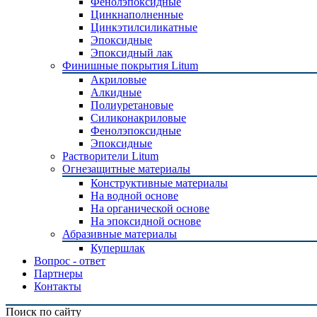
Фенолэпоксидные
Цинкнаполненные
Цинкэтилсиликатные
Эпоксидные
Эпоксидный лак
Финишные покрытия Litum
Акриловые
Алкидные
Полиуретановые
Силиконакриловые
Фенолэпоксидные
Эпоксидные
Растворители Litum
Огнезащитные материалы
Конструктивные материалы
На водной основе
На органической основе
На эпоксидной основе
Абразивные материалы
Купершлак
Вопрос - ответ
Партнеры
Контакты
Поиск по сайту