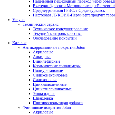
Надземный пешеходный переход через объездн
Екатеринбургский Метрополитен, г.Екатерин
Среднеуральская ГРЭС, г.Среднеуральск
Нефтебаза ЛУКОЙЛ-Пермнефтепродукт террит
Услуги
Технический сервис
Техническое консультирование
Текущий контроль качества
Обследование покрытий
Каталог
Антикоррозионные покрытия Jotun
Акриловые
Алкидные
Винилэфирные
Керамические сополимеры
Полиуретановые
Силиконакриловые
Силиконовые
Цинкнаполненные
Цинкэтилсиликатные
Эпоксидные
Шпаклевка
Противоскользящая добавка
Финишные покрытия Jotun
Акриловые