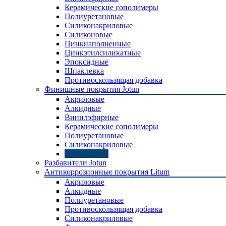
Керамические сополимеры
Полиуретановые
Силиконакриловые
Силиконовые
Цинкнаполненные
Цинкэтилсиликатные
Эпоксидные
Шпаклевка
Противоскользящая добавка
Финишные покрытия Jotun
Акриловые
Алкидные
Винилэфирные
Керамические сополимеры
Полиуретановые
Силиконакриловые
Эпоксидные
Разбавители Jotun
Антикоррозионные покрытия Litum
Акриловые
Алкидные
Полиуретановые
Противоскользящая добавка
Силиконакриловые