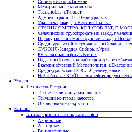
Сибнефтемаш, г.Тюмень
Мемориальные комплексы
Транснефть, г.Тайшет
Администрация ГО Первоуральск
Уралэлектромедь, г.Верхняя Пышма
СТАНЦИЯ МЕТРО ФИЛАТОВ ЛУГ, Г. МОС
Челябинский трубопрокатный завод, г.Челяби
Первоуральский Новотрубный завод, г.Перво
Среднеуральский медеплавильный завод, г.Ре
ЛУКОЙЛ-Западная Сибирь, г.Урай
РН-Северная нефть, г.Усинск
Надземный пешеходный переход через объездн
Екатеринбургский Метрополитен, г.Екатерин
Среднеуральская ГРЭС, г.Среднеуральск
Нефтебаза ЛУКОЙЛ-Пермнефтепродукт террит
Услуги
Технический сервис
Техническое консультирование
Текущий контроль качества
Обследование покрытий
Каталог
Антикоррозионные покрытия Jotun
Акриловые
Алкидные
Винилэфирные