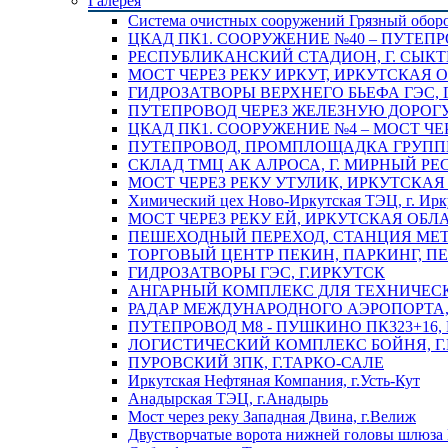
Галерея
Система очистных сооружений Грязный обор
ЦКАД ПК1. СООРУЖЕНИЕ №40 – ПУТЕПР
РЕСПУБЛИКАНСКИЙ СТАДИОН, Г. СЫК
МОСТ ЧЕРЕЗ РЕКУ ИРКУТ, ИРКУТСКАЯ 
ГИДРОЗАТВОРЫ ВЕРХНЕГО БЬЕФА ГЭС, 
ПУТЕПРОВОД ЧЕРЕЗ ЖЕЛЕЗНУЮ ДОРОГУ 
ЦКАД ПК1. СООРУЖЕНИЕ №4 – МОСТ ЧЕ
ПУТЕПРОВОД, ПРОМПЛОЩАДКА ГРУППЫ 
СКЛАД ТМЦ АК АЛРОСА, Г. МИРНЫЙ РЕ
МОСТ ЧЕРЕЗ РЕКУ УТУЛИК, ИРКУТСКАЯ
Химический цех Ново-Иркутская ТЭЦ, г. Ирк
МОСТ ЧЕРЕЗ РЕКУ ЕЙ, ИРКУТСКАЯ ОБЛ
ПЕШЕХОДНЫЙ ПЕРЕХОД, СТАНЦИЯ МЕТ
ТОРГОВЫЙ ЦЕНТР ПЕКИН, ПАРКИНГ, П
ГИДРОЗАТВОРЫ ГЭС, Г.ИРКУТСК
АНГАРНЫЙ КОМПЛЕКС ДЛЯ ТЕХНИЧЕСКО
РАДАР МЕЖДУНАРОДНОГО АЭРОПОРТА, 
ПУТЕПРОВОД М8 - ПУШКИНО ПК323+16,
ЛОГИСТИЧЕСКИЙ КОМПЛЕКС БОЙНЯ, Г
ПУРОВСКИЙ ЗПК, Г.ТАРКО-САЛЕ
Иркутская Нефтяная Компания, г.Усть-Кут
Анадырская ТЭЦ, г.Анадырь
Мост через реку Западная Двина, г.Велиж
Двустворчатые ворота нижней головы шлюза 