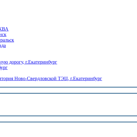
КВА
нск
уральск
вда
ую дорогу, г.Екатеринбург
бург
ория Ново-Свердловской ТЭЦ, г.Екатеринбург