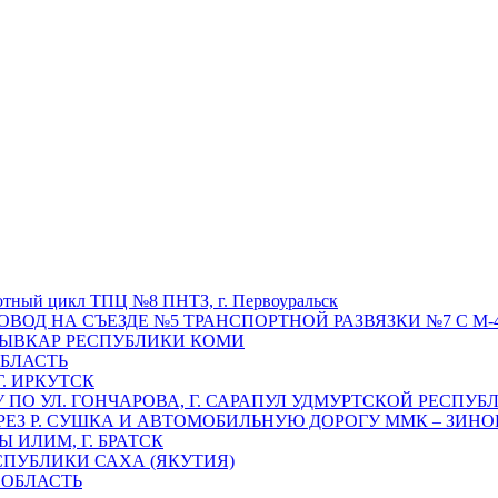
отный цикл ТПЦ №8 ПНТЗ, г. Первоуральск
ОВОД НА СЪЕЗДЕ №5 ТРАНСПОРТНОЙ РАЗВЯЗКИ №7 С М-4
ТЫВКАР РЕСПУБЛИКИ КОМИ
ОБЛАСТЬ
Г. ИРКУТСК
ПО УЛ. ГОНЧАРОВА, Г. САРАПУЛ УДМУРТСКОЙ РЕСПУБ
РЕЗ Р. СУШКА И АВТОМОБИЛЬНУЮ ДОРОГУ ММК – ЗИНОВ
ИЛИМ, Г. БРАТСК
СПУБЛИКИ САХА (ЯКУТИЯ)
 ОБЛАСТЬ