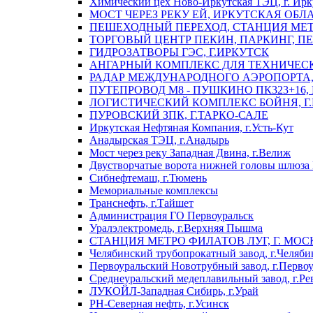
Химический цех Ново-Иркутская ТЭЦ, г. Ирк
МОСТ ЧЕРЕЗ РЕКУ ЕЙ, ИРКУТСКАЯ ОБЛ
ПЕШЕХОДНЫЙ ПЕРЕХОД, СТАНЦИЯ МЕТ
ТОРГОВЫЙ ЦЕНТР ПЕКИН, ПАРКИНГ, П
ГИДРОЗАТВОРЫ ГЭС, Г.ИРКУТСК
АНГАРНЫЙ КОМПЛЕКС ДЛЯ ТЕХНИЧЕСКО
РАДАР МЕЖДУНАРОДНОГО АЭРОПОРТА, 
ПУТЕПРОВОД М8 - ПУШКИНО ПК323+16,
ЛОГИСТИЧЕСКИЙ КОМПЛЕКС БОЙНЯ, Г
ПУРОВСКИЙ ЗПК, Г.ТАРКО-САЛЕ
Иркутская Нефтяная Компания, г.Усть-Кут
Анадырская ТЭЦ, г.Анадырь
Мост через реку Западная Двина, г.Велиж
Двустворчатые ворота нижней головы шлюза 
Сибнефтемаш, г.Тюмень
Мемориальные комплексы
Транснефть, г.Тайшет
Администрация ГО Первоуральск
Уралэлектромедь, г.Верхняя Пышма
СТАНЦИЯ МЕТРО ФИЛАТОВ ЛУГ, Г. МОС
Челябинский трубопрокатный завод, г.Челяби
Первоуральский Новотрубный завод, г.Перво
Среднеуральский медеплавильный завод, г.Ре
ЛУКОЙЛ-Западная Сибирь, г.Урай
РН-Северная нефть, г.Усинск