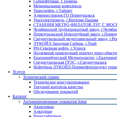
Сибнефтемаш, г.Тюмень
Мемориальные комплексы
Транснефть, г.Тайшет
Администрация ГО Первоуральск
Уралэлектромедь, г.Верхняя Пышма
СТАНЦИЯ МЕТРО ФИЛАТОВ ЛУГ, Г. МОС
Челябинский трубопрокатный завод, г.Челяби
Первоуральский Новотрубный завод, г.Перво
Среднеуральский медеплавильный завод, г.Ре
ЛУКОЙЛ-Западная Сибирь, г.Урай
РН-Северная нефть, г.Усинск
Надземный пешеходный переход через объездн
Екатеринбургский Метрополитен, г.Екатерин
Среднеуральская ГРЭС, г.Среднеуральск
Нефтебаза ЛУКОЙЛ-Пермнефтепродукт террит
Услуги
Технический сервис
Техническое консультирование
Текущий контроль качества
Обследование покрытий
Каталог
Антикоррозионные покрытия Jotun
Акриловые
Алкидные
Винилэфирные