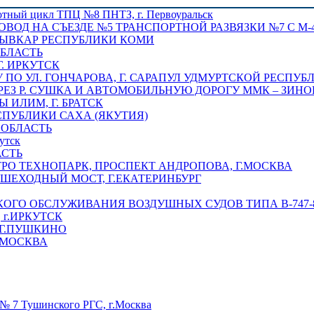
отный цикл ТПЦ №8 ПНТЗ, г. Первоуральск
ОВОД НА СЪЕЗДЕ №5 ТРАНСПОРТНОЙ РАЗВЯЗКИ №7 С М-4
ТЫВКАР РЕСПУБЛИКИ КОМИ
ОБЛАСТЬ
Г. ИРКУТСК
ПО УЛ. ГОНЧАРОВА, Г. САРАПУЛ УДМУРТСКОЙ РЕСПУБ
РЕЗ Р. СУШКА И АВТОМОБИЛЬНУЮ ДОРОГУ ММК – ЗИНОВ
ИЛИМ, Г. БРАТСК
СПУБЛИКИ САХА (ЯКУТИЯ)
 ОБЛАСТЬ
утск
АСТЬ
РО ТЕХНОПАРК, ПРОСПЕКТ АНДРОПОВА, Г.МОСКВА
ЕШЕХОДНЫЙ МОСТ, Г.ЕКАТЕРИНБУРГ
ГО ОБСЛУЖИВАНИЯ ВОЗДУШНЫХ СУДОВ ТИПА В-747-8,
г.ИРКУТСК
 Г.ПУШКИНО
.МОСКВА
№ 7 Тушинского РГС, г.Москва