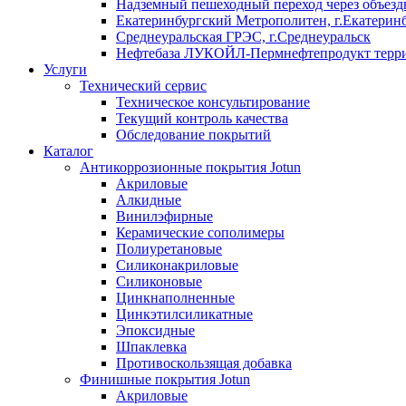
Надземный пешеходный переход через объездн
Екатеринбургский Метрополитен, г.Екатерин
Среднеуральская ГРЭС, г.Среднеуральск
Нефтебаза ЛУКОЙЛ-Пермнефтепродукт террит
Услуги
Технический сервис
Техническое консультирование
Текущий контроль качества
Обследование покрытий
Каталог
Антикоррозионные покрытия Jotun
Акриловые
Алкидные
Винилэфирные
Керамические сополимеры
Полиуретановые
Силиконакриловые
Силиконовые
Цинкнаполненные
Цинкэтилсиликатные
Эпоксидные
Шпаклевка
Противоскользящая добавка
Финишные покрытия Jotun
Акриловые