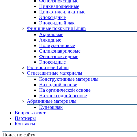
Фенолэпоксидные
Цинкнаполненные
Цинкэтилсиликатные
Эпоксидные
Эпоксидный лак
Финишные покрытия Litum
Акриловые
Алкидные
Полиуретановые
Силиконакриловые
Фенолэпоксидные
Эпоксидные
Растворители Litum
Огнезащитные материалы
Конструктивные материалы
На водной основе
На органической основе
На эпоксидной основе
Абразивные материалы
Купершлак
Вопрос - ответ
Партнеры
Контакты
Поиск по сайту