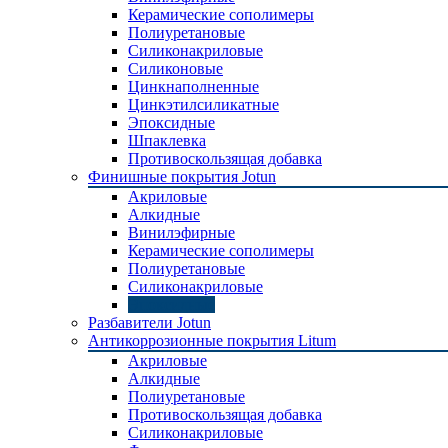
Керамические сополимеры
Полиуретановые
Силиконакриловые
Силиконовые
Цинкнаполненные
Цинкэтилсиликатные
Эпоксидные
Шпаклевка
Противоскользящая добавка
Финишные покрытия Jotun
Акриловые
Алкидные
Винилэфирные
Керамические сополимеры
Полиуретановые
Силиконакриловые
Эпоксидные
Разбавители Jotun
Антикоррозионные покрытия Litum
Акриловые
Алкидные
Полиуретановые
Противоскользящая добавка
Силиконакриловые