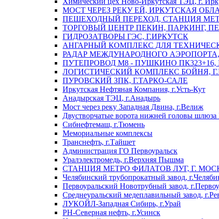
Химический цех Ново-Иркутская ТЭЦ, г. Ирк
МОСТ ЧЕРЕЗ РЕКУ ЕЙ, ИРКУТСКАЯ ОБЛ
ПЕШЕХОДНЫЙ ПЕРЕХОД, СТАНЦИЯ МЕТ
ТОРГОВЫЙ ЦЕНТР ПЕКИН, ПАРКИНГ, П
ГИДРОЗАТВОРЫ ГЭС, Г.ИРКУТСК
АНГАРНЫЙ КОМПЛЕКС ДЛЯ ТЕХНИЧЕСКО
РАДАР МЕЖДУНАРОДНОГО АЭРОПОРТА, 
ПУТЕПРОВОД М8 - ПУШКИНО ПК323+16,
ЛОГИСТИЧЕСКИЙ КОМПЛЕКС БОЙНЯ, Г
ПУРОВСКИЙ ЗПК, Г.ТАРКО-САЛЕ
Иркутская Нефтяная Компания, г.Усть-Кут
Анадырская ТЭЦ, г.Анадырь
Мост через реку Западная Двина, г.Велиж
Двустворчатые ворота нижней головы шлюза 
Сибнефтемаш, г.Тюмень
Мемориальные комплексы
Транснефть, г.Тайшет
Администрация ГО Первоуральск
Уралэлектромедь, г.Верхняя Пышма
СТАНЦИЯ МЕТРО ФИЛАТОВ ЛУГ, Г. МОС
Челябинский трубопрокатный завод, г.Челяби
Первоуральский Новотрубный завод, г.Перво
Среднеуральский медеплавильный завод, г.Ре
ЛУКОЙЛ-Западная Сибирь, г.Урай
РН-Северная нефть, г.Усинск