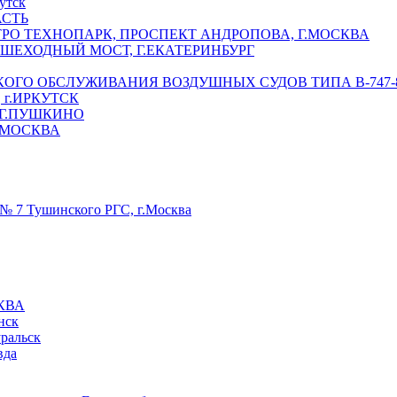
утск
АСТЬ
РО ТЕХНОПАРК, ПРОСПЕКТ АНДРОПОВА, Г.МОСКВА
ЕШЕХОДНЫЙ МОСТ, Г.ЕКАТЕРИНБУРГ
ГО ОБСЛУЖИВАНИЯ ВОЗДУШНЫХ СУДОВ ТИПА В-747-8,
г.ИРКУТСК
 Г.ПУШКИНО
.МОСКВА
№ 7 Тушинского РГС, г.Москва
КВА
нск
уральск
вда