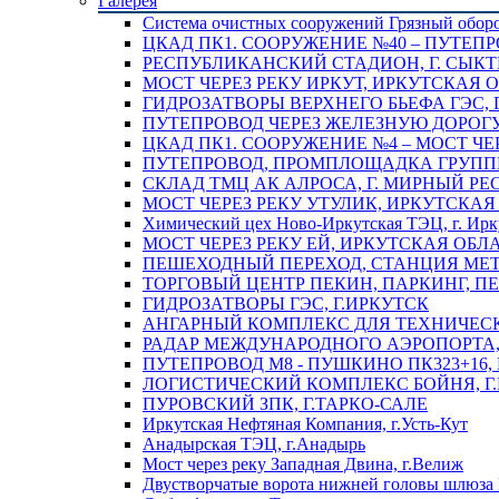
Галерея
Система очистных сооружений Грязный обор
ЦКАД ПК1. СООРУЖЕНИЕ №40 – ПУТЕПР
РЕСПУБЛИКАНСКИЙ СТАДИОН, Г. СЫК
МОСТ ЧЕРЕЗ РЕКУ ИРКУТ, ИРКУТСКАЯ 
ГИДРОЗАТВОРЫ ВЕРХНЕГО БЬЕФА ГЭС, 
ПУТЕПРОВОД ЧЕРЕЗ ЖЕЛЕЗНУЮ ДОРОГУ 
ЦКАД ПК1. СООРУЖЕНИЕ №4 – МОСТ ЧЕ
ПУТЕПРОВОД, ПРОМПЛОЩАДКА ГРУППЫ 
СКЛАД ТМЦ АК АЛРОСА, Г. МИРНЫЙ РЕ
МОСТ ЧЕРЕЗ РЕКУ УТУЛИК, ИРКУТСКАЯ
Химический цех Ново-Иркутская ТЭЦ, г. Ирк
МОСТ ЧЕРЕЗ РЕКУ ЕЙ, ИРКУТСКАЯ ОБЛ
ПЕШЕХОДНЫЙ ПЕРЕХОД, СТАНЦИЯ МЕТ
ТОРГОВЫЙ ЦЕНТР ПЕКИН, ПАРКИНГ, П
ГИДРОЗАТВОРЫ ГЭС, Г.ИРКУТСК
АНГАРНЫЙ КОМПЛЕКС ДЛЯ ТЕХНИЧЕСКО
РАДАР МЕЖДУНАРОДНОГО АЭРОПОРТА, 
ПУТЕПРОВОД М8 - ПУШКИНО ПК323+16,
ЛОГИСТИЧЕСКИЙ КОМПЛЕКС БОЙНЯ, Г
ПУРОВСКИЙ ЗПК, Г.ТАРКО-САЛЕ
Иркутская Нефтяная Компания, г.Усть-Кут
Анадырская ТЭЦ, г.Анадырь
Мост через реку Западная Двина, г.Велиж
Двустворчатые ворота нижней головы шлюза 