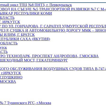
отный цикл ТПЦ №8 ПНТЗ, г. Первоуральск
ОВОД НА СЪЕЗДЕ №5 ТРАНСПОРТНОЙ РАЗВЯЗКИ №7 С М-4
ТЫВКАР РЕСПУБЛИКИ КОМИ
ОБЛАСТЬ
Г. ИРКУТСК
ПО УЛ. ГОНЧАРОВА, Г. САРАПУЛ УДМУРТСКОЙ РЕСПУБ
РЕЗ Р. СУШКА И АВТОМОБИЛЬНУЮ ДОРОГУ ММК – ЗИНОВ
ИЛИМ, Г. БРАТСК
СПУБЛИКИ САХА (ЯКУТИЯ)
 ОБЛАСТЬ
утск
АСТЬ
РО ТЕХНОПАРК, ПРОСПЕКТ АНДРОПОВА, Г.МОСКВА
ЕШЕХОДНЫЙ МОСТ, Г.ЕКАТЕРИНБУРГ
ГО ОБСЛУЖИВАНИЯ ВОЗДУШНЫХ СУДОВ ТИПА В-747-8,
г.ИРКУТСК
 Г.ПУШКИНО
.МОСКВА
№ 7 Тушинского РГС, г.Москва