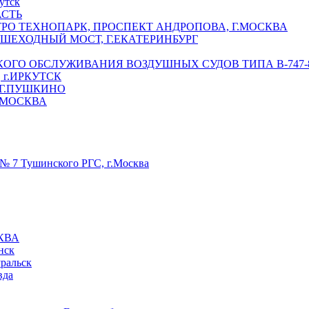
утск
АСТЬ
РО ТЕХНОПАРК, ПРОСПЕКТ АНДРОПОВА, Г.МОСКВА
ЕШЕХОДНЫЙ МОСТ, Г.ЕКАТЕРИНБУРГ
ГО ОБСЛУЖИВАНИЯ ВОЗДУШНЫХ СУДОВ ТИПА В-747-8,
г.ИРКУТСК
 Г.ПУШКИНО
.МОСКВА
№ 7 Тушинского РГС, г.Москва
КВА
нск
уральск
вда