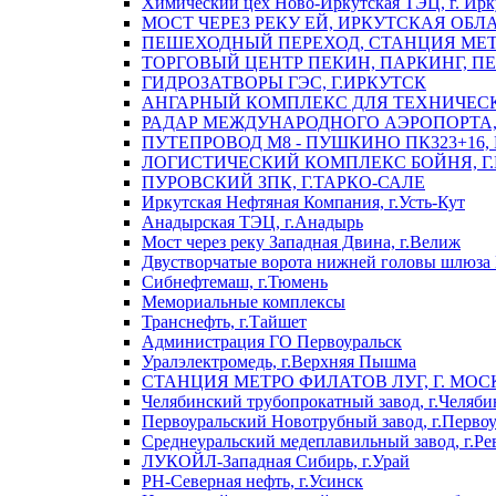
Химический цех Ново-Иркутская ТЭЦ, г. Ирк
МОСТ ЧЕРЕЗ РЕКУ ЕЙ, ИРКУТСКАЯ ОБЛ
ПЕШЕХОДНЫЙ ПЕРЕХОД, СТАНЦИЯ МЕТ
ТОРГОВЫЙ ЦЕНТР ПЕКИН, ПАРКИНГ, П
ГИДРОЗАТВОРЫ ГЭС, Г.ИРКУТСК
АНГАРНЫЙ КОМПЛЕКС ДЛЯ ТЕХНИЧЕСКО
РАДАР МЕЖДУНАРОДНОГО АЭРОПОРТА, 
ПУТЕПРОВОД М8 - ПУШКИНО ПК323+16,
ЛОГИСТИЧЕСКИЙ КОМПЛЕКС БОЙНЯ, Г
ПУРОВСКИЙ ЗПК, Г.ТАРКО-САЛЕ
Иркутская Нефтяная Компания, г.Усть-Кут
Анадырская ТЭЦ, г.Анадырь
Мост через реку Западная Двина, г.Велиж
Двустворчатые ворота нижней головы шлюза 
Сибнефтемаш, г.Тюмень
Мемориальные комплексы
Транснефть, г.Тайшет
Администрация ГО Первоуральск
Уралэлектромедь, г.Верхняя Пышма
СТАНЦИЯ МЕТРО ФИЛАТОВ ЛУГ, Г. МОС
Челябинский трубопрокатный завод, г.Челяби
Первоуральский Новотрубный завод, г.Перво
Среднеуральский медеплавильный завод, г.Ре
ЛУКОЙЛ-Западная Сибирь, г.Урай
РН-Северная нефть, г.Усинск