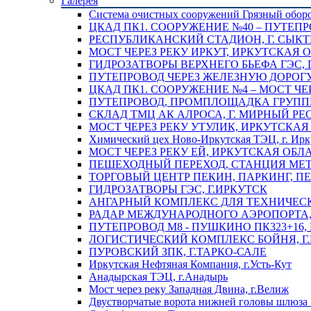
Галерея
Система очистных сооружений Грязный обор
ЦКАД ПК1. СООРУЖЕНИЕ №40 – ПУТЕПР
РЕСПУБЛИКАНСКИЙ СТАДИОН, Г. СЫК
МОСТ ЧЕРЕЗ РЕКУ ИРКУТ, ИРКУТСКАЯ 
ГИДРОЗАТВОРЫ ВЕРХНЕГО БЬЕФА ГЭС, 
ПУТЕПРОВОД ЧЕРЕЗ ЖЕЛЕЗНУЮ ДОРОГУ 
ЦКАД ПК1. СООРУЖЕНИЕ №4 – МОСТ ЧЕ
ПУТЕПРОВОД, ПРОМПЛОЩАДКА ГРУППЫ 
СКЛАД ТМЦ АК АЛРОСА, Г. МИРНЫЙ РЕ
МОСТ ЧЕРЕЗ РЕКУ УТУЛИК, ИРКУТСКАЯ
Химический цех Ново-Иркутская ТЭЦ, г. Ирк
МОСТ ЧЕРЕЗ РЕКУ ЕЙ, ИРКУТСКАЯ ОБЛ
ПЕШЕХОДНЫЙ ПЕРЕХОД, СТАНЦИЯ МЕТ
ТОРГОВЫЙ ЦЕНТР ПЕКИН, ПАРКИНГ, П
ГИДРОЗАТВОРЫ ГЭС, Г.ИРКУТСК
АНГАРНЫЙ КОМПЛЕКС ДЛЯ ТЕХНИЧЕСКО
РАДАР МЕЖДУНАРОДНОГО АЭРОПОРТА, 
ПУТЕПРОВОД М8 - ПУШКИНО ПК323+16,
ЛОГИСТИЧЕСКИЙ КОМПЛЕКС БОЙНЯ, Г
ПУРОВСКИЙ ЗПК, Г.ТАРКО-САЛЕ
Иркутская Нефтяная Компания, г.Усть-Кут
Анадырская ТЭЦ, г.Анадырь
Мост через реку Западная Двина, г.Велиж
Двустворчатые ворота нижней головы шлюза 