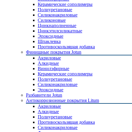
Керамические сополимеры
Полиуретановые
Силиконакриловые
Силиконовые
Цинкнаполненные
Цинкэтилсиликатные
Эпоксидные
Шпаклевка
Противоскользящая добавка
Финишные покрытия Jotun
Акриловые
Алкидные
Винилэфирные
Керамические сополимеры
Полиуретановые
Силиконакриловые
Эпоксидные
Разбавители Jotun
Антикоррозионные покрытия Litum
Акриловые
Алкидные
Полиуретановые
Противоскользящая добавка
Силиконакриловые