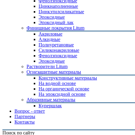
Фенолэпоксидные
Цинкнаполненные
Цинкэтилсиликатные
Эпоксидные
Эпоксидный лак
Финишные покрытия Litum
Акриловые
Алкидные
Полиуретановые
Силиконакриловые
Фенолэпоксидные
Эпоксидные
Растворители Litum
Огнезащитные материалы
Конструктивные материалы
На водной основе
На органической основе
На эпоксидной основе
Абразивные материалы
Купершлак
Вопрос - ответ
Партнеры
Контакты
Поиск по сайту