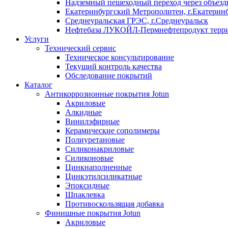
Надземный пешеходный переход через объездн
Екатеринбургский Метрополитен, г.Екатерин
Среднеуральская ГРЭС, г.Среднеуральск
Нефтебаза ЛУКОЙЛ-Пермнефтепродукт террит
Услуги
Технический сервис
Техническое консультирование
Текущий контроль качества
Обследование покрытий
Каталог
Антикоррозионные покрытия Jotun
Акриловые
Алкидные
Винилэфирные
Керамические сополимеры
Полиуретановые
Силиконакриловые
Силиконовые
Цинкнаполненные
Цинкэтилсиликатные
Эпоксидные
Шпаклевка
Противоскользящая добавка
Финишные покрытия Jotun
Акриловые