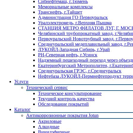
Сибнефтемаш, г.Тюмень
Мемориальные комплексы
Транснефть, г.Тайшет
Администрация ГО Первоуральск
Уралэлектромедь, г.Верхняя Пышма
СТАНЦИЯ МЕТРО ФИЛАТОВ ЛУГ, Г. МОС
Челябинский трубопрокатный завод, г.Челяби
Первоуральский Новотрубный завод, г.Перво
Среднеуральский медеплавильный завод, г.Ре
ЛУКОЙЛ-Западная Сибирь, г.Урай
РН-Северная нефть, г.Усинск
Надземный пешеходный переход через объездн
Екатеринбургский Метрополитен, г.Екатерин
Среднеуральская ГРЭС, г.Среднеуральск
Нефтебаза ЛУКОЙЛ-Пермнефтепродукт террит
Услуги
Технический сервис
Техническое консультирование
Текущий контроль качества
Обследование покрытий
Каталог
Антикоррозионные покрытия Jotun
Акриловые
Алкидные
Винилэфирные