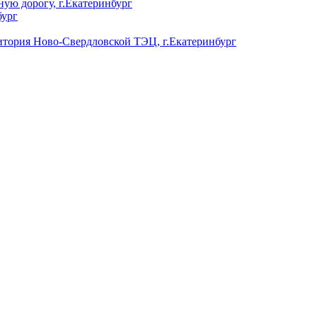
ую дорогу, г.Екатеринбург
бург
ория Ново-Свердловской ТЭЦ, г.Екатеринбург