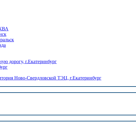
КВА
нск
уральск
вда
ую дорогу, г.Екатеринбург
бург
ория Ново-Свердловской ТЭЦ, г.Екатеринбург