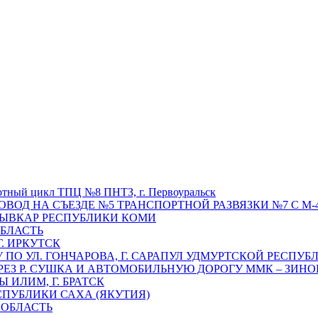
отный цикл ТПЦ №8 ПНТЗ, г. Первоуральск
ОВОД НА СЪЕЗДЕ №5 ТРАНСПОРТНОЙ РАЗВЯЗКИ №7 С М-4
ТЫВКАР РЕСПУБЛИКИ КОМИ
ОБЛАСТЬ
Г. ИРКУТСК
ПО УЛ. ГОНЧАРОВА, Г. САРАПУЛ УДМУРТСКОЙ РЕСПУБ
РЕЗ Р. СУШКА И АВТОМОБИЛЬНУЮ ДОРОГУ ММК – ЗИНОВ
ИЛИМ, Г. БРАТСК
СПУБЛИКИ САХА (ЯКУТИЯ)
 ОБЛАСТЬ