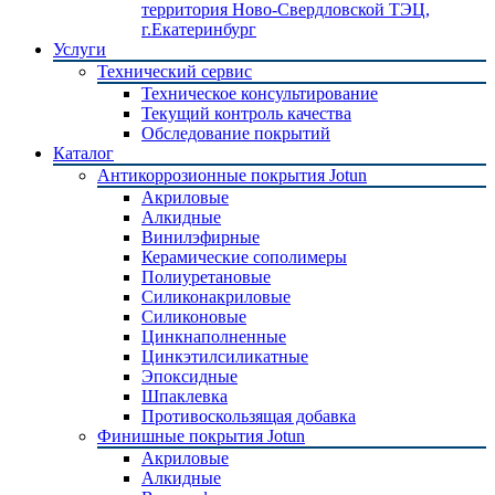
территория Ново-Свердловской ТЭЦ,
г.Екатеринбург
Услуги
Технический сервис
Техническое консультирование
Текущий контроль качества
Обследование покрытий
Каталог
Антикоррозионные покрытия Jotun
Акриловые
Алкидные
Винилэфирные
Керамические сополимеры
Полиуретановые
Силиконакриловые
Силиконовые
Цинкнаполненные
Цинкэтилсиликатные
Эпоксидные
Шпаклевка
Противоскользящая добавка
Финишные покрытия Jotun
Акриловые
Алкидные