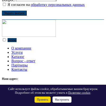
Я согласен на
обработку персональных данных
Задать вопрос
меню
О компании
Услуги
Каталог
Вопрос - ответ
Партнеры
Контакты
Наш адрес:
г. Екатеринбург, ул. Ткачей, 23, офис 1302
Сайт использует файлы cookie, обрабатываемые вашим браузером.
Подробнее об этом вы можете узнать в
Политике cookie
.
Позвоните нам:
Принять
Настроить