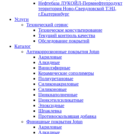
Нефтебаза ЛУКОЙЛ-Пермнефтепродукт
территория Ново-Свердловской ТЭЦ,
г.Екатеринбург
Услуги
Технический сервис
Техническое консультирование
Текущий контроль качества
Обследование покрытий
Каталог
Антикоррозионные покрытия Jotun
Акриловые
Алкидные
Винилэфирные
Керамические сополимеры
Полиуретановые
Силиконакриловые
Силиконовые
Цинкнаполненные
Цинкэтилсиликатные
Эпоксидные
Шпаклевка
Противоскользящая добавка
Финишные покрытия Jotun
Акриловые
Алкидные