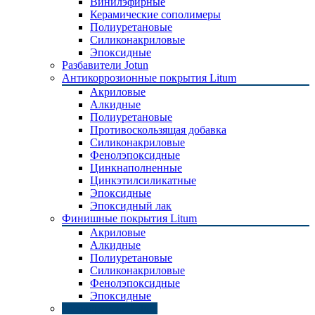
Винилэфирные
Керамические сополимеры
Полиуретановые
Силиконакриловые
Эпоксидные
Разбавители Jotun
Антикоррозионные покрытия Litum
Акриловые
Алкидные
Полиуретановые
Противоскользящая добавка
Силиконакриловые
Фенолэпоксидные
Цинкнаполненные
Цинкэтилсиликатные
Эпоксидные
Эпоксидный лак
Финишные покрытия Litum
Акриловые
Алкидные
Полиуретановые
Силиконакриловые
Фенолэпоксидные
Эпоксидные
Растворители Litum