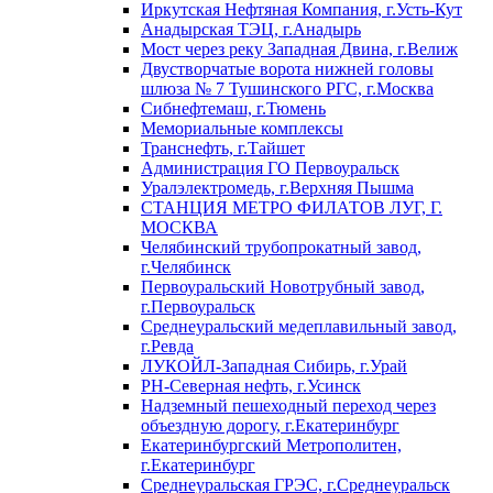
Иркутская Нефтяная Компания, г.Усть-Кут
Анадырская ТЭЦ, г.Анадырь
Мост через реку Западная Двина, г.Велиж
Двустворчатые ворота нижней головы
шлюза № 7 Тушинского РГС, г.Москва
Сибнефтемаш, г.Тюмень
Мемориальные комплексы
Транснефть, г.Тайшет
Администрация ГО Первоуральск
Уралэлектромедь, г.Верхняя Пышма
СТАНЦИЯ МЕТРО ФИЛАТОВ ЛУГ, Г.
МОСКВА
Челябинский трубопрокатный завод,
г.Челябинск
Первоуральский Новотрубный завод,
г.Первоуральск
Среднеуральский медеплавильный завод,
г.Ревда
ЛУКОЙЛ-Западная Сибирь, г.Урай
РН-Северная нефть, г.Усинск
Надземный пешеходный переход через
объездную дорогу, г.Екатеринбург
Екатеринбургский Метрополитен,
г.Екатеринбург
Среднеуральская ГРЭС, г.Среднеуральск