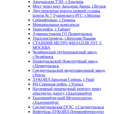
Анадырская ТЭЦ, г.Анадырь
Мост через реку Западная Двина, г.Велиж
Двустворчатые ворота нижней головы
шлюза № 7 Тушинского РГС, г.Москва
Сибнефтемаш, г.Тюмень
Мемориальные комплексы
Транснефть, г.Тайшет
Администрация ГО Первоуральск
Уралэлектромедь, г.Верхняя Пышма
СТАНЦИЯ МЕТРО ФИЛАТОВ ЛУГ, Г.
МОСКВА
Челябинский трубопрокатный завод,
г.Челябинск
Первоуральский Новотрубный завод,
г.Первоуральск
Среднеуральский медеплавильный завод,
г.Ревда
ЛУКОЙЛ-Западная Сибирь, г.Урай
РН-Северная нефть, г.Усинск
Надземный пешеходный переход через
объездную дорогу, г.Екатеринбург
Екатеринбургский Метрополитен,
г.Екатеринбург
Среднеуральская ГРЭС, г.Среднеуральск
Нефтебаза ЛУКОЙЛ-Пермнефтепродукт