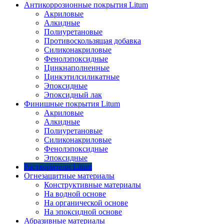
Антикоррозионные покрытия Litum
Акриловые
Алкидные
Полиуретановые
Противоскользящая добавка
Силиконакриловые
Фенолэпоксидные
Цинкнаполненные
Цинкэтилсиликатные
Эпоксидные
Эпоксидный лак
Финишные покрытия Litum
Акриловые
Алкидные
Полиуретановые
Силиконакриловые
Фенолэпоксидные
Эпоксидные
Растворители Litum
Огнезащитные материалы
Конструктивные материалы
На водной основе
На органической основе
На эпоксидной основе
Абразивные материалы