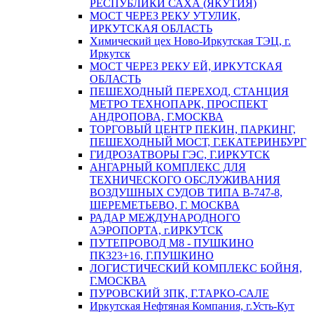
РЕСПУБЛИКИ САХА (ЯКУТИЯ)
МОСТ ЧЕРЕЗ РЕКУ УТУЛИК,
ИРКУТСКАЯ ОБЛАСТЬ
Химический цех Ново-Иркутская ТЭЦ, г.
Иркутск
МОСТ ЧЕРЕЗ РЕКУ ЕЙ, ИРКУТСКАЯ
ОБЛАСТЬ
ПЕШЕХОДНЫЙ ПЕРЕХОД, СТАНЦИЯ
МЕТРО ТЕХНОПАРК, ПРОСПЕКТ
АНДРОПОВА, Г.МОСКВА
ТОРГОВЫЙ ЦЕНТР ПЕКИН, ПАРКИНГ,
ПЕШЕХОДНЫЙ МОСТ, Г.ЕКАТЕРИНБУРГ
ГИДРОЗАТВОРЫ ГЭС, Г.ИРКУТСК
АНГАРНЫЙ КОМПЛЕКС ДЛЯ
ТЕХНИЧЕСКОГО ОБСЛУЖИВАНИЯ
ВОЗДУШНЫХ СУДОВ ТИПА В-747-8,
ШЕРЕМЕТЬЕВО, Г. МОСКВА
РАДАР МЕЖДУНАРОДНОГО
АЭРОПОРТА, г.ИРКУТСК
ПУТЕПРОВОД М8 - ПУШКИНО
ПК323+16, Г.ПУШКИНО
ЛОГИСТИЧЕСКИЙ КОМПЛЕКС БОЙНЯ,
Г.МОСКВА
ПУРОВСКИЙ ЗПК, Г.ТАРКО-САЛЕ
Иркутская Нефтяная Компания, г.Усть-Кут