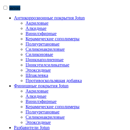
меню
Антикоррозионные покрытия Jotun
Акриловые
Алкидные
Винилэфирные
Керамические сополимеры
Полиуретановые
Силиконакриловые
Силиконовые
Цинкнаполненные
Цинкэтилсиликатные
Эпоксидные
Шпаклевка
Противоскользящая добавка
Финишные покрытия Jotun
Акриловые
Алкидные
Винилэфирные
Керамические сополимеры
Полиуретановые
Силиконакриловые
Эпоксидные
Разбавители Jotun