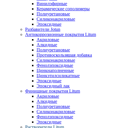
Винилэфирные
Керамические сополимеры
Полиуретановые
Силиконакриловые
Эпоксидные
Разбавители Jotun
Антикоррозионные покрытия Litum
Акриловые
Алкидные
Полиуретановые
Противоскользящая добавка
Силиконакриловые
Фенолэпоксидные
Цинкнаполненные
Цинкэтилсиликатные
Эпоксидные
Эпоксидный лак
Финишные покрытия Litum
Акриловые
Алкидные
Полиуретановые
Силиконакриловые
Фенолэпоксидные
Эпоксидные
Растворители Litum