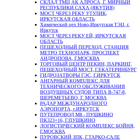
СКЛАД ТМЦ АК АЛРОСА, Г. МИРНЫЙ
РЕСПУБЛИКИ САХА (ЯКУТИЯ)
МОСТ ЧЕРЕЗ РЕКУ УТУЛИК,
ИРКУТСКАЯ ОБЛАСТЬ
Химический цех Ново-Иркутская ТЭЦ, г.
Иркутск
МОСТ ЧЕРЕЗ РЕКУ ЕЙ, ИРКУТСКАЯ
ОБЛАСТЬ
ПЕШЕХОДНЫЙ ПЕРЕХОД, СТАНЦИЯ
МЕТРО ТЕХНОПАРК, ПРОСПЕКТ
АНДРОПОВА, Г.МОСКВА
ТОРГОВЫЙ ЦЕНТР ПЕКИН, ПАРКИНГ,
ПЕШЕХОДНЫЙ МОСТ, Г.ЕКАТЕРИНБУРГ
ГИДРОЗАТВОРЫ ГЭС, Г.ИРКУТСК
АНГАРНЫЙ КОМПЛЕКС ДЛЯ
ТЕХНИЧЕСКОГО ОБСЛУЖИВАНИЯ
ВОЗДУШНЫХ СУДОВ ТИПА В-747-8,
ШЕРЕМЕТЬЕВО, Г. МОСКВА
РАДАР МЕЖДУНАРОДНОГО
АЭРОПОРТА, г.ИРКУТСК
ПУТЕПРОВОД М8 - ПУШКИНО
ПК323+16, Г.ПУШКИНО
ЛОГИСТИЧЕСКИЙ КОМПЛЕКС БОЙНЯ,
Г.МОСКВА
ПУРОВСКИЙ ЗПК, Г.ТАРКО-САЛЕ