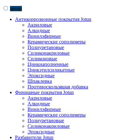
меню
Антикоррозионные покрытия Jotun
Акриловые
Алкидные
Винилэфирные
Керамические сополимеры
Полиуретановые
Силиконакриловые
Силиконовые
Цинкнаполненные
Цинкэтилсиликатные
Эпоксидные
Шпаклевка
Противоскользящая добавка
Финишные покрытия Jotun
Акриловые
Алкидные
Винилэфирные
Керамические сополимеры
Полиуретановые
Силиконакриловые
Эпоксидные
Разбавители Jotun