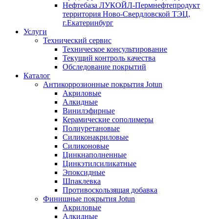
Нефтебаза ЛУКОЙЛ-Пермнефтепродукт
территория Ново-Свердловской ТЭЦ,
г.Екатеринбург
Услуги
Технический сервис
Техническое консультирование
Текущий контроль качества
Обследование покрытий
Каталог
Антикоррозионные покрытия Jotun
Акриловые
Алкидные
Винилэфирные
Керамические сополимеры
Полиуретановые
Силиконакриловые
Силиконовые
Цинкнаполненные
Цинкэтилсиликатные
Эпоксидные
Шпаклевка
Противоскользящая добавка
Финишные покрытия Jotun
Акриловые
Алкидные