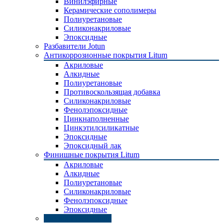
Винилэфирные
Керамические сополимеры
Полиуретановые
Силиконакриловые
Эпоксидные
Разбавители Jotun
Антикоррозионные покрытия Litum
Акриловые
Алкидные
Полиуретановые
Противоскользящая добавка
Силиконакриловые
Фенолэпоксидные
Цинкнаполненные
Цинкэтилсиликатные
Эпоксидные
Эпоксидный лак
Финишные покрытия Litum
Акриловые
Алкидные
Полиуретановые
Силиконакриловые
Фенолэпоксидные
Эпоксидные
Растворители Litum