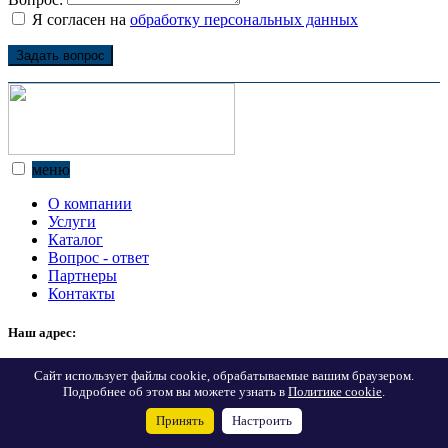
Я согласен на
обработку персональных данных
Задать вопрос
меню
О компании
Услуги
Каталог
Вопрос - ответ
Партнеры
Контакты
Наш адрес:
г. Екатеринбург, ул. Ткачей, 23, офис 1302
Сайт использует файлы cookie, обрабатываемые вашим браузером.
Подробнее об этом вы можете узнать в
Политике cookie
.
Позвоните нам:
Принять
Настроить