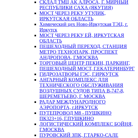
СКЛАД ТМЦ АК АЛРОСА, Г. МИРНЫЙ
РЕСПУБЛИКИ САХА (ЯКУТИЯ)
МОСТ ЧЕРЕЗ РЕКУ УТУЛИК,
ИРКУТСКАЯ ОБЛАСТЬ
Химический цех Ново-Иркутская ТЭЦ, г.
Иркутск
МОСТ ЧЕРЕЗ РЕКУ ЕЙ, ИРКУТСКАЯ
ОБЛАСТЬ
ПЕШЕХОДНЫЙ ПЕРЕХОД, СТАНЦИЯ
МЕТРО ТЕХНОПАРК, ПРОСПЕКТ
АНДРОПОВА, Г.МОСКВА
ТОРГОВЫЙ ЦЕНТР ПЕКИН, ПАРКИНГ,
ПЕШЕХОДНЫЙ МОСТ, Г.ЕКАТЕРИНБУРГ
ГИДРОЗАТВОРЫ ГЭС, Г.ИРКУТСК
АНГАРНЫЙ КОМПЛЕКС ДЛЯ
ТЕХНИЧЕСКОГО ОБСЛУЖИВАНИЯ
ВОЗДУШНЫХ СУДОВ ТИПА В-747-8,
ШЕРЕМЕТЬЕВО, Г. МОСКВА
РАДАР МЕЖДУНАРОДНОГО
АЭРОПОРТА, г.ИРКУТСК
ПУТЕПРОВОД М8 - ПУШКИНО
ПК323+16, Г.ПУШКИНО
ЛОГИСТИЧЕСКИЙ КОМПЛЕКС БОЙНЯ,
Г.МОСКВА
ПУРОВСКИЙ ЗПК, Г.ТАРКО-САЛЕ