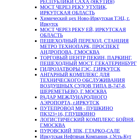
РЕСПУБЛИКИ САХА (ЯКУТИЯ)
МОСТ ЧЕРЕЗ РЕКУ УТУЛИК,
ИРКУТСКАЯ ОБЛАСТЬ
Химический цех Ново-Иркутская ТЭЦ, г.
Иркутск
МОСТ ЧЕРЕЗ РЕКУ ЕЙ, ИРКУТСКАЯ
ОБЛАСТЬ
ПЕШЕХОДНЫЙ ПЕРЕХОД, СТАНЦИЯ
МЕТРО ТЕХНОПАРК, ПРОСПЕКТ
АНДРОПОВА, Г.МОСКВА
ТОРГОВЫЙ ЦЕНТР ПЕКИН, ПАРКИНГ,
ПЕШЕХОДНЫЙ МОСТ, Г.ЕКАТЕРИНБУРГ
ГИДРОЗАТВОРЫ ГЭС, Г.ИРКУТСК
АНГАРНЫЙ КОМПЛЕКС ДЛЯ
ТЕХНИЧЕСКОГО ОБСЛУЖИВАНИЯ
ВОЗДУШНЫХ СУДОВ ТИПА В-747-8,
ШЕРЕМЕТЬЕВО, Г. МОСКВА
РАДАР МЕЖДУНАРОДНОГО
АЭРОПОРТА, г.ИРКУТСК
ПУТЕПРОВОД М8 - ПУШКИНО
ПК323+16, Г.ПУШКИНО
ЛОГИСТИЧЕСКИЙ КОМПЛЕКС БОЙНЯ,
Г.МОСКВА
ПУРОВСКИЙ ЗПК, Г.ТАРКО-САЛЕ
Иркутская Нефтяная Компания, г.Усть-Кут