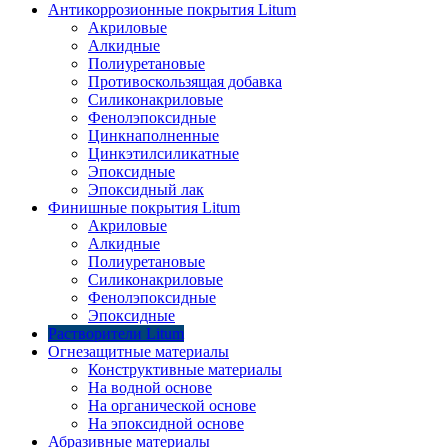
Антикоррозионные покрытия Litum
Акриловые
Алкидные
Полиуретановые
Противоскользящая добавка
Силиконакриловые
Фенолэпоксидные
Цинкнаполненные
Цинкэтилсиликатные
Эпоксидные
Эпоксидный лак
Финишные покрытия Litum
Акриловые
Алкидные
Полиуретановые
Силиконакриловые
Фенолэпоксидные
Эпоксидные
Растворители Litum
Огнезащитные материалы
Конструктивные материалы
На водной основе
На органической основе
На эпоксидной основе
Абразивные материалы