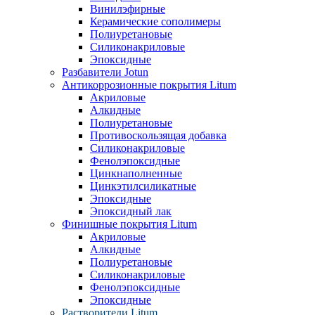
Винилэфирные
Керамические сополимеры
Полиуретановые
Силиконакриловые
Эпоксидные
Разбавители Jotun
Антикоррозионные покрытия Litum
Акриловые
Алкидные
Полиуретановые
Противоскользящая добавка
Силиконакриловые
Фенолэпоксидные
Цинкнаполненные
Цинкэтилсиликатные
Эпоксидные
Эпоксидный лак
Финишные покрытия Litum
Акриловые
Алкидные
Полиуретановые
Силиконакриловые
Фенолэпоксидные
Эпоксидные
Растворители Litum