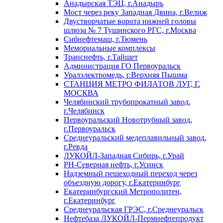
Анадырская ТЭЦ, г.Анадырь
Мост через реку Западная Двина, г.Велиж
Двустворчатые ворота нижней головы
шлюза № 7 Тушинского РГС, г.Москва
Сибнефтемаш, г.Тюмень
Мемориальные комплексы
Транснефть, г.Тайшет
Администрация ГО Первоуральск
Уралэлектромедь, г.Верхняя Пышма
СТАНЦИЯ МЕТРО ФИЛАТОВ ЛУГ, Г.
МОСКВА
Челябинский трубопрокатный завод,
г.Челябинск
Первоуральский Новотрубный завод,
г.Первоуральск
Среднеуральский медеплавильный завод,
г.Ревда
ЛУКОЙЛ-Западная Сибирь, г.Урай
РН-Северная нефть, г.Усинск
Надземный пешеходный переход через
объездную дорогу, г.Екатеринбург
Екатеринбургский Метрополитен,
г.Екатеринбург
Среднеуральская ГРЭС, г.Среднеуральск
Нефтебаза ЛУКОЙЛ-Пермнефтепродукт