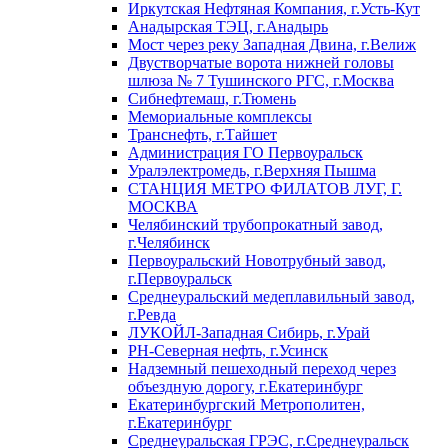
Иркутская Нефтяная Компания, г.Усть-Кут
Анадырская ТЭЦ, г.Анадырь
Мост через реку Западная Двина, г.Велиж
Двустворчатые ворота нижней головы
шлюза № 7 Тушинского РГС, г.Москва
Сибнефтемаш, г.Тюмень
Мемориальные комплексы
Транснефть, г.Тайшет
Администрация ГО Первоуральск
Уралэлектромедь, г.Верхняя Пышма
СТАНЦИЯ МЕТРО ФИЛАТОВ ЛУГ, Г.
МОСКВА
Челябинский трубопрокатный завод,
г.Челябинск
Первоуральский Новотрубный завод,
г.Первоуральск
Среднеуральский медеплавильный завод,
г.Ревда
ЛУКОЙЛ-Западная Сибирь, г.Урай
РН-Северная нефть, г.Усинск
Надземный пешеходный переход через
объездную дорогу, г.Екатеринбург
Екатеринбургский Метрополитен,
г.Екатеринбург
Среднеуральская ГРЭС, г.Среднеуральск