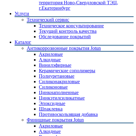
территория Ново-Свердловской ТЭЦ,
г.Екатеринбург
Услуги
Технический сервис
Техническое консультирование
Текущий контроль качества
Обследование покрытий
Каталог
Антикоррозионные покрытия Jotun
Акриловые
Алкидные
Винилэфирные
Керамические сополимеры
Полиуретановые
Силиконакриловые
Силиконовые
Цинкнаполненные
Цинкэтилсиликатные
Эпоксидные
Шпаклевка
Противоскользящая добавка
Финишные покрытия Jotun
Акриловые
Алкидные