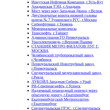
Иркутская Нефтяная Компания, г.Усть-Кут
Анадырская ТЭЦ, г.Анадырь
Мост через реку Западная Двина, г.Велиж
Двустворчатые ворота нижней головы
шлюза № 7 Тушинского РГС, г.Москва
Сибнефтемаш, г.Тюмень
Мемориальные комплексы
Транснефть, г.Тайшет
Администрация ГО Первоуральск
Уралэлектромедь, г.Верхняя Пышма
СТАНЦИЯ МЕТРО ФИЛАТОВ ЛУГ, Г.
МОСКВА
Челябинский трубопрокатный завод,
г.Челябинск
Первоуральский Новотрубный завод,
г.Первоуральск
Среднеуральский медеплавильный завод,
г.Ревда
ЛУКОЙЛ-Западная Сибирь, г.Урай
РН-Северная нефть, г.Усинск
Надземный пешеходный переход через
объездную дорогу, г.Екатеринбург
Екатеринбургский Метрополитен,
г.Екатеринбург
Среднеуральская ГРЭС, г.Среднеуральск