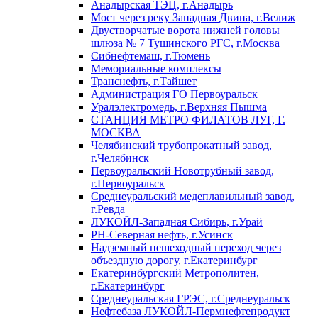
Анадырская ТЭЦ, г.Анадырь
Мост через реку Западная Двина, г.Велиж
Двустворчатые ворота нижней головы
шлюза № 7 Тушинского РГС, г.Москва
Сибнефтемаш, г.Тюмень
Мемориальные комплексы
Транснефть, г.Тайшет
Администрация ГО Первоуральск
Уралэлектромедь, г.Верхняя Пышма
СТАНЦИЯ МЕТРО ФИЛАТОВ ЛУГ, Г.
МОСКВА
Челябинский трубопрокатный завод,
г.Челябинск
Первоуральский Новотрубный завод,
г.Первоуральск
Среднеуральский медеплавильный завод,
г.Ревда
ЛУКОЙЛ-Западная Сибирь, г.Урай
РН-Северная нефть, г.Усинск
Надземный пешеходный переход через
объездную дорогу, г.Екатеринбург
Екатеринбургский Метрополитен,
г.Екатеринбург
Среднеуральская ГРЭС, г.Среднеуральск
Нефтебаза ЛУКОЙЛ-Пермнефтепродукт