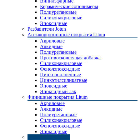
Винилэфирные
Керамические сополимеры
Полиуретановые
Силиконакриловые
Эпоксидные
Разбавители Jotun
Антикоррозионные покрытия Litum
Акриловые
Алкидные
Полиуретановые
Противоскользящая добавка
Силиконакриловые
Фенолэпоксидные
Цинкнаполненные
Цинкэтилсиликатные
Эпоксидные
Эпоксидный лак
Финишные покрытия Litum
Акриловые
Алкидные
Полиуретановые
Силиконакриловые
Фенолэпоксидные
Эпоксидные
Растворители Litum