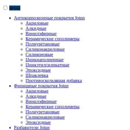
меню
Антикоррозионные покрытия Jotun
Акриловые
Алкидные
Винилэфирные
Керамические сополимеры
Полиуретановые
Силиконакриловые
Силиконовые
Цинкнаполненные
Цинкэтилсиликатные
Эпоксидные
Шпаклевка
Противоскользящая добавка
Финишные покрытия Jotun
Акриловые
Алкидные
Винилэфирные
Керамические сополимеры
Полиуретановые
Силиконакриловые
Эпоксидные
Разбавители Jotun