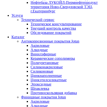
Нефтебаза ЛУКОЙЛ-Пермнефтепродукт
территория Ново-Свердловской ТЭЦ,
г.Екатеринбург
Услуги
Технический сервис
Техническое консультирование
Текущий контроль качества
Обследование покрытий
Каталог
Антикоррозионные покрытия Jotun
Акриловые
Алкидные
Винилэфирные
Керамические сополимеры
Полиуретановые
Силиконакриловые
Силиконовые
Цинкнаполненные
Цинкэтилсиликатные
Эпоксидные
Шпаклевка
Противоскользящая добавка
Финишные покрытия Jotun
Акриловые
Алкидные