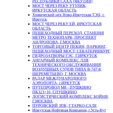
РЕСПУБЛИКИ САХА (ЯКУТИЯ)
МОСТ ЧЕРЕЗ РЕКУ УТУЛИК,
ИРКУТСКАЯ ОБЛАСТЬ
Химический цех Ново-Иркутская ТЭЦ, г.
Иркутск
МОСТ ЧЕРЕЗ РЕКУ ЕЙ, ИРКУТСКАЯ
ОБЛАСТЬ
ПЕШЕХОДНЫЙ ПЕРЕХОД, СТАНЦИЯ
МЕТРО ТЕХНОПАРК, ПРОСПЕКТ
АНДРОПОВА, Г.МОСКВА
ТОРГОВЫЙ ЦЕНТР ПЕКИН, ПАРКИНГ,
ПЕШЕХОДНЫЙ МОСТ, Г.ЕКАТЕРИНБУРГ
ГИДРОЗАТВОРЫ ГЭС, Г.ИРКУТСК
АНГАРНЫЙ КОМПЛЕКС ДЛЯ
ТЕХНИЧЕСКОГО ОБСЛУЖИВАНИЯ
ВОЗДУШНЫХ СУДОВ ТИПА В-747-8,
ШЕРЕМЕТЬЕВО, Г. МОСКВА
РАДАР МЕЖДУНАРОДНОГО
АЭРОПОРТА, г.ИРКУТСК
ПУТЕПРОВОД М8 - ПУШКИНО
ПК323+16, Г.ПУШКИНО
ЛОГИСТИЧЕСКИЙ КОМПЛЕКС БОЙНЯ,
Г.МОСКВА
ПУРОВСКИЙ ЗПК, Г.ТАРКО-САЛЕ
Иркутская Нефтяная Компания, г.Усть-Кут