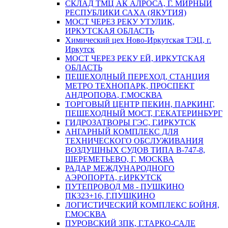
СКЛАД ТМЦ АК АЛРОСА, Г. МИРНЫЙ
РЕСПУБЛИКИ САХА (ЯКУТИЯ)
МОСТ ЧЕРЕЗ РЕКУ УТУЛИК,
ИРКУТСКАЯ ОБЛАСТЬ
Химический цех Ново-Иркутская ТЭЦ, г.
Иркутск
МОСТ ЧЕРЕЗ РЕКУ ЕЙ, ИРКУТСКАЯ
ОБЛАСТЬ
ПЕШЕХОДНЫЙ ПЕРЕХОД, СТАНЦИЯ
МЕТРО ТЕХНОПАРК, ПРОСПЕКТ
АНДРОПОВА, Г.МОСКВА
ТОРГОВЫЙ ЦЕНТР ПЕКИН, ПАРКИНГ,
ПЕШЕХОДНЫЙ МОСТ, Г.ЕКАТЕРИНБУРГ
ГИДРОЗАТВОРЫ ГЭС, Г.ИРКУТСК
АНГАРНЫЙ КОМПЛЕКС ДЛЯ
ТЕХНИЧЕСКОГО ОБСЛУЖИВАНИЯ
ВОЗДУШНЫХ СУДОВ ТИПА В-747-8,
ШЕРЕМЕТЬЕВО, Г. МОСКВА
РАДАР МЕЖДУНАРОДНОГО
АЭРОПОРТА, г.ИРКУТСК
ПУТЕПРОВОД М8 - ПУШКИНО
ПК323+16, Г.ПУШКИНО
ЛОГИСТИЧЕСКИЙ КОМПЛЕКС БОЙНЯ,
Г.МОСКВА
ПУРОВСКИЙ ЗПК, Г.ТАРКО-САЛЕ