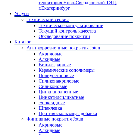
территория Ново-Свердловской ТЭЦ,
г.Екатеринбург
Услуги
Технический сервис
Техническое консультирование
Текущий контроль качества
Обследование покрытий
Каталог
Антикоррозионные покрытия Jotun
Акриловые
Алкидные
Винилэфирные
Керамические сополимеры
Полиуретановые
Силиконакриловые
Силиконовые
Цинкнаполненные
Цинкэтилсиликатные
Эпоксидные
Шпаклевка
Противоскользящая добавка
Финишные покрытия Jotun
Акриловые
Алкидные