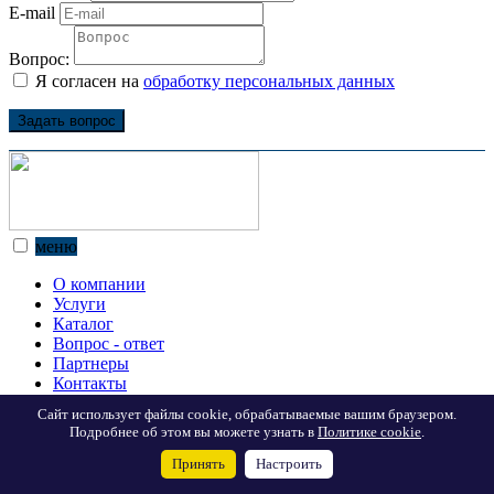
E-mail
Вопрос:
Я согласен на
обработку персональных данных
Задать вопрос
меню
О компании
Услуги
Каталог
Вопрос - ответ
Партнеры
Контакты
Сайт использует файлы cookie, обрабатываемые вашим браузером.
Наш адрес:
Подробнее об этом вы можете узнать в
Политике cookie
.
Принять
Настроить
г. Екатеринбург, ул. Ткачей, 23, офис 1302