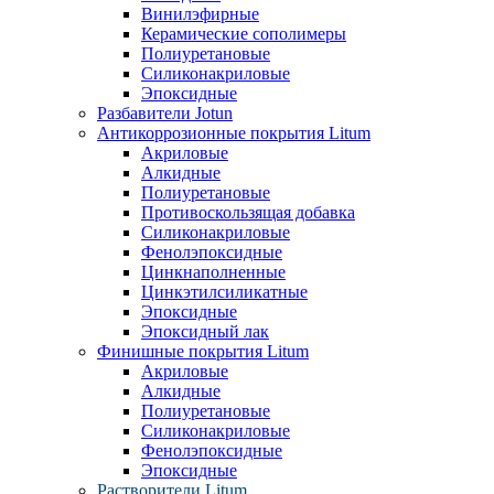
Винилэфирные
Керамические сополимеры
Полиуретановые
Силиконакриловые
Эпоксидные
Разбавители Jotun
Антикоррозионные покрытия Litum
Акриловые
Алкидные
Полиуретановые
Противоскользящая добавка
Силиконакриловые
Фенолэпоксидные
Цинкнаполненные
Цинкэтилсиликатные
Эпоксидные
Эпоксидный лак
Финишные покрытия Litum
Акриловые
Алкидные
Полиуретановые
Силиконакриловые
Фенолэпоксидные
Эпоксидные
Растворители Litum