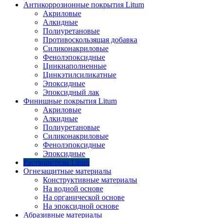
Антикоррозионные покрытия Litum
Акриловые
Алкидные
Полиуретановые
Противоскользящая добавка
Силиконакриловые
Фенолэпоксидные
Цинкнаполненные
Цинкэтилсиликатные
Эпоксидные
Эпоксидный лак
Финишные покрытия Litum
Акриловые
Алкидные
Полиуретановые
Силиконакриловые
Фенолэпоксидные
Эпоксидные
Растворители Litum
Огнезащитные материалы
Конструктивные материалы
На водной основе
На органической основе
На эпоксидной основе
Абразивные материалы