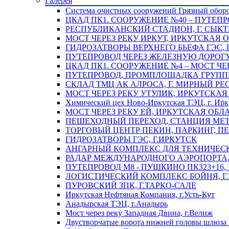
Галерея
Система очистных сооружений Грязный обор
ЦКАД ПК1. СООРУЖЕНИЕ №40 – ПУТЕПР
РЕСПУБЛИКАНСКИЙ СТАДИОН, Г. СЫК
МОСТ ЧЕРЕЗ РЕКУ ИРКУТ, ИРКУТСКАЯ 
ГИДРОЗАТВОРЫ ВЕРХНЕГО БЬЕФА ГЭС, 
ПУТЕПРОВОД ЧЕРЕЗ ЖЕЛЕЗНУЮ ДОРОГУ 
ЦКАД ПК1. СООРУЖЕНИЕ №4 – МОСТ ЧЕ
ПУТЕПРОВОД, ПРОМПЛОЩАДКА ГРУППЫ 
СКЛАД ТМЦ АК АЛРОСА, Г. МИРНЫЙ РЕ
МОСТ ЧЕРЕЗ РЕКУ УТУЛИК, ИРКУТСКАЯ
Химический цех Ново-Иркутская ТЭЦ, г. Ирк
МОСТ ЧЕРЕЗ РЕКУ ЕЙ, ИРКУТСКАЯ ОБЛ
ПЕШЕХОДНЫЙ ПЕРЕХОД, СТАНЦИЯ МЕТ
ТОРГОВЫЙ ЦЕНТР ПЕКИН, ПАРКИНГ, П
ГИДРОЗАТВОРЫ ГЭС, Г.ИРКУТСК
АНГАРНЫЙ КОМПЛЕКС ДЛЯ ТЕХНИЧЕСКО
РАДАР МЕЖДУНАРОДНОГО АЭРОПОРТА, 
ПУТЕПРОВОД М8 - ПУШКИНО ПК323+16,
ЛОГИСТИЧЕСКИЙ КОМПЛЕКС БОЙНЯ, Г
ПУРОВСКИЙ ЗПК, Г.ТАРКО-САЛЕ
Иркутская Нефтяная Компания, г.Усть-Кут
Анадырская ТЭЦ, г.Анадырь
Мост через реку Западная Двина, г.Велиж
Двустворчатые ворота нижней головы шлюза 