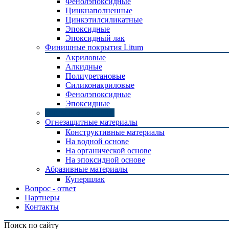
Фенолэпоксидные
Цинкнаполненные
Цинкэтилсиликатные
Эпоксидные
Эпоксидный лак
Финишные покрытия Litum
Акриловые
Алкидные
Полиуретановые
Силиконакриловые
Фенолэпоксидные
Эпоксидные
Растворители Litum
Огнезащитные материалы
Конструктивные материалы
На водной основе
На органической основе
На эпоксидной основе
Абразивные материалы
Купершлак
Вопрос - ответ
Партнеры
Контакты
Поиск по сайту