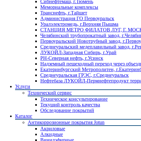
Сибнефтемаш, г.Тюмень
Мемориальные комплексы
Транснефть, г.Тайшет
Администрация ГО Первоуральск
Уралэлектромедь, г.Верхняя Пышма
СТАНЦИЯ МЕТРО ФИЛАТОВ ЛУГ, Г. МОС
Челябинский трубопрокатный завод, г.Челяби
Первоуральский Новотрубный завод, г.Перво
Среднеуральский медеплавильный завод, г.Ре
ЛУКОЙЛ-Западная Сибирь, г.Урай
РН-Северная нефть, г.Усинск
Надземный пешеходный переход через объездн
Екатеринбургский Метрополитен, г.Екатерин
Среднеуральская ГРЭС, г.Среднеуральск
Нефтебаза ЛУКОЙЛ-Пермнефтепродукт террит
Услуги
Технический сервис
Техническое консультирование
Текущий контроль качества
Обследование покрытий
Каталог
Антикоррозионные покрытия Jotun
Акриловые
Алкидные
Винилэфирные