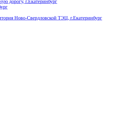
ую дорогу, г.Екатеринбург
бург
ория Ново-Свердловской ТЭЦ, г.Екатеринбург