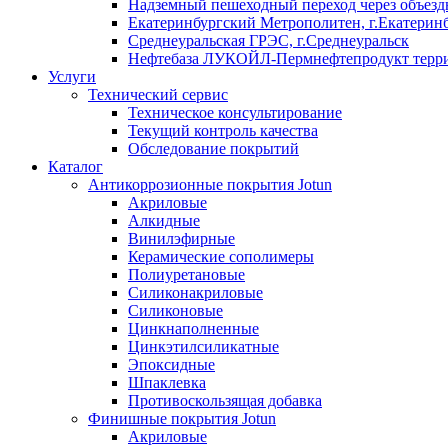
Надземный пешеходный переход через объездн
Екатеринбургский Метрополитен, г.Екатерин
Среднеуральская ГРЭС, г.Среднеуральск
Нефтебаза ЛУКОЙЛ-Пермнефтепродукт террит
Услуги
Технический сервис
Техническое консультирование
Текущий контроль качества
Обследование покрытий
Каталог
Антикоррозионные покрытия Jotun
Акриловые
Алкидные
Винилэфирные
Керамические сополимеры
Полиуретановые
Силиконакриловые
Силиконовые
Цинкнаполненные
Цинкэтилсиликатные
Эпоксидные
Шпаклевка
Противоскользящая добавка
Финишные покрытия Jotun
Акриловые