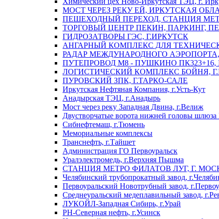
Химический цех Ново-Иркутская ТЭЦ, г. Ирк
МОСТ ЧЕРЕЗ РЕКУ ЕЙ, ИРКУТСКАЯ ОБЛ
ПЕШЕХОДНЫЙ ПЕРЕХОД, СТАНЦИЯ МЕТ
ТОРГОВЫЙ ЦЕНТР ПЕКИН, ПАРКИНГ, П
ГИДРОЗАТВОРЫ ГЭС, Г.ИРКУТСК
АНГАРНЫЙ КОМПЛЕКС ДЛЯ ТЕХНИЧЕСКО
РАДАР МЕЖДУНАРОДНОГО АЭРОПОРТА, 
ПУТЕПРОВОД М8 - ПУШКИНО ПК323+16,
ЛОГИСТИЧЕСКИЙ КОМПЛЕКС БОЙНЯ, Г
ПУРОВСКИЙ ЗПК, Г.ТАРКО-САЛЕ
Иркутская Нефтяная Компания, г.Усть-Кут
Анадырская ТЭЦ, г.Анадырь
Мост через реку Западная Двина, г.Велиж
Двустворчатые ворота нижней головы шлюза 
Сибнефтемаш, г.Тюмень
Мемориальные комплексы
Транснефть, г.Тайшет
Администрация ГО Первоуральск
Уралэлектромедь, г.Верхняя Пышма
СТАНЦИЯ МЕТРО ФИЛАТОВ ЛУГ, Г. МОС
Челябинский трубопрокатный завод, г.Челяби
Первоуральский Новотрубный завод, г.Перво
Среднеуральский медеплавильный завод, г.Ре
ЛУКОЙЛ-Западная Сибирь, г.Урай
РН-Северная нефть, г.Усинск