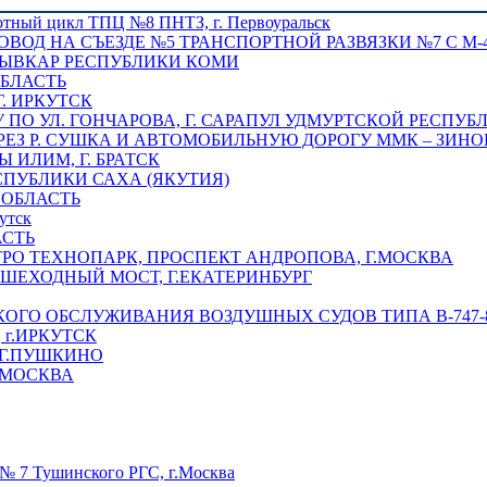
отный цикл ТПЦ №8 ПНТЗ, г. Первоуральск
ОВОД НА СЪЕЗДЕ №5 ТРАНСПОРТНОЙ РАЗВЯЗКИ №7 С М-4
ТЫВКАР РЕСПУБЛИКИ КОМИ
ОБЛАСТЬ
Г. ИРКУТСК
ПО УЛ. ГОНЧАРОВА, Г. САРАПУЛ УДМУРТСКОЙ РЕСПУБ
РЕЗ Р. СУШКА И АВТОМОБИЛЬНУЮ ДОРОГУ ММК – ЗИНОВ
ИЛИМ, Г. БРАТСК
СПУБЛИКИ САХА (ЯКУТИЯ)
 ОБЛАСТЬ
утск
АСТЬ
РО ТЕХНОПАРК, ПРОСПЕКТ АНДРОПОВА, Г.МОСКВА
ЕШЕХОДНЫЙ МОСТ, Г.ЕКАТЕРИНБУРГ
ГО ОБСЛУЖИВАНИЯ ВОЗДУШНЫХ СУДОВ ТИПА В-747-8,
г.ИРКУТСК
 Г.ПУШКИНО
.МОСКВА
№ 7 Тушинского РГС, г.Москва