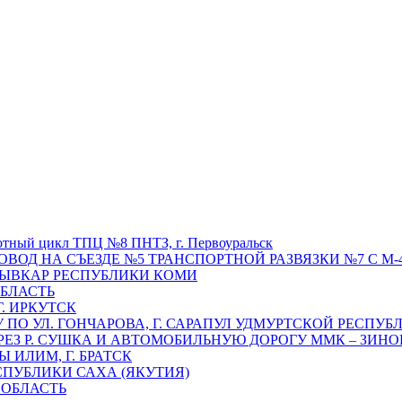
отный цикл ТПЦ №8 ПНТЗ, г. Первоуральск
ОВОД НА СЪЕЗДЕ №5 ТРАНСПОРТНОЙ РАЗВЯЗКИ №7 С М-4
ТЫВКАР РЕСПУБЛИКИ КОМИ
ОБЛАСТЬ
Г. ИРКУТСК
ПО УЛ. ГОНЧАРОВА, Г. САРАПУЛ УДМУРТСКОЙ РЕСПУБ
РЕЗ Р. СУШКА И АВТОМОБИЛЬНУЮ ДОРОГУ ММК – ЗИНОВ
ИЛИМ, Г. БРАТСК
СПУБЛИКИ САХА (ЯКУТИЯ)
 ОБЛАСТЬ