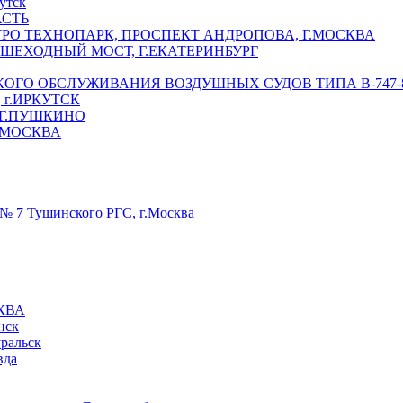
утск
АСТЬ
РО ТЕХНОПАРК, ПРОСПЕКТ АНДРОПОВА, Г.МОСКВА
ЕШЕХОДНЫЙ МОСТ, Г.ЕКАТЕРИНБУРГ
ГО ОБСЛУЖИВАНИЯ ВОЗДУШНЫХ СУДОВ ТИПА В-747-8,
г.ИРКУТСК
 Г.ПУШКИНО
.МОСКВА
№ 7 Тушинского РГС, г.Москва
КВА
нск
уральск
вда