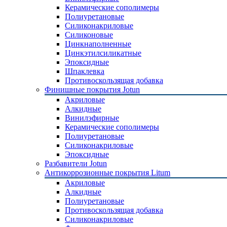
Керамические сополимеры
Полиуретановые
Силиконакриловые
Силиконовые
Цинкнаполненные
Цинкэтилсиликатные
Эпоксидные
Шпаклевка
Противоскользящая добавка
Финишные покрытия Jotun
Акриловые
Алкидные
Винилэфирные
Керамические сополимеры
Полиуретановые
Силиконакриловые
Эпоксидные
Разбавители Jotun
Антикоррозионные покрытия Litum
Акриловые
Алкидные
Полиуретановые
Противоскользящая добавка
Силиконакриловые