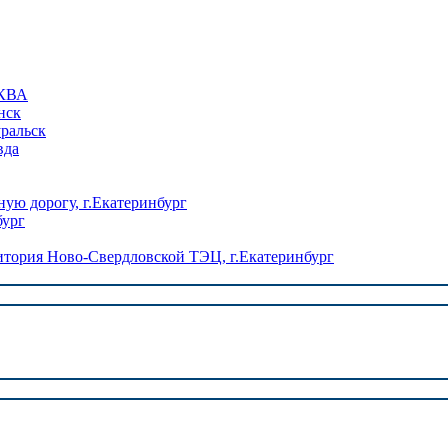
КВА
нск
уральск
вда
ую дорогу, г.Екатеринбург
бург
ория Ново-Свердловской ТЭЦ, г.Екатеринбург