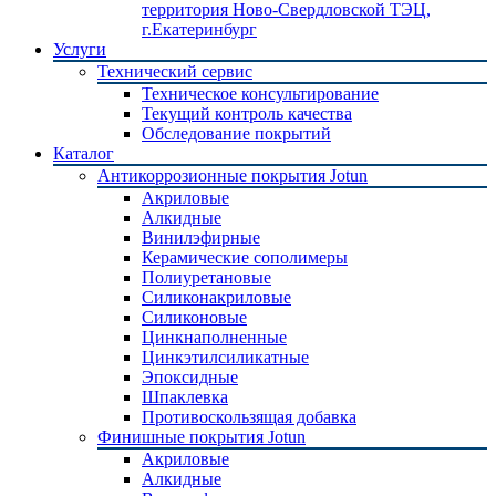
территория Ново-Свердловской ТЭЦ,
г.Екатеринбург
Услуги
Технический сервис
Техническое консультирование
Текущий контроль качества
Обследование покрытий
Каталог
Антикоррозионные покрытия Jotun
Акриловые
Алкидные
Винилэфирные
Керамические сополимеры
Полиуретановые
Силиконакриловые
Силиконовые
Цинкнаполненные
Цинкэтилсиликатные
Эпоксидные
Шпаклевка
Противоскользящая добавка
Финишные покрытия Jotun
Акриловые
Алкидные