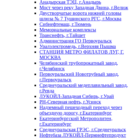
Анадырская ТЭЦ, г.Анадырь
Мост через реку Западная Двина, г.Велиж
Двустворчатые ворота нижней головы
шлюза № 7 Тушинского РГС, г.Москва
Сибнефтемаш, г.Тюмень
Мемориальные комплексы
Транснефть, г.Тайшет
Администрация ГО Первоуральск
Уралэлектромедь, г.Верхняя Пышма
СТАНЦИЯ МЕТРО ФИЛАТОВ ЛУГ, Г.
МОСКВА
Челябинский трубопрокатный завод,
г.Челябинск
Первоуральский Новотрубный завод,
г.Первоуральск
Среднеуральский медеплавильный завод,
г.Ревда
ЛУКОЙЛ-Западная Сибирь, г.Урай
РН-Северная нефть, г.Усинск
Надземный пешеходный переход через
объездную дорогу, г.Екатеринбург
Екатеринбургский Метрополитен,
г.Екатеринбург
Среднеуральская ГРЭС, г.Среднеуральск
Нефтебаза ЛУКОЙЛ-Пермнефтепродукт