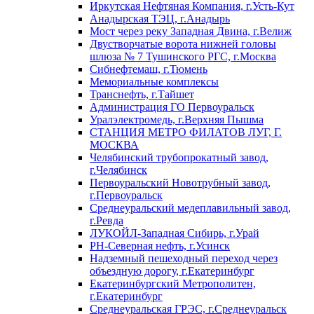
Иркутская Нефтяная Компания, г.Усть-Кут
Анадырская ТЭЦ, г.Анадырь
Мост через реку Западная Двина, г.Велиж
Двустворчатые ворота нижней головы
шлюза № 7 Тушинского РГС, г.Москва
Сибнефтемаш, г.Тюмень
Мемориальные комплексы
Транснефть, г.Тайшет
Администрация ГО Первоуральск
Уралэлектромедь, г.Верхняя Пышма
СТАНЦИЯ МЕТРО ФИЛАТОВ ЛУГ, Г.
МОСКВА
Челябинский трубопрокатный завод,
г.Челябинск
Первоуральский Новотрубный завод,
г.Первоуральск
Среднеуральский медеплавильный завод,
г.Ревда
ЛУКОЙЛ-Западная Сибирь, г.Урай
РН-Северная нефть, г.Усинск
Надземный пешеходный переход через
объездную дорогу, г.Екатеринбург
Екатеринбургский Метрополитен,
г.Екатеринбург
Среднеуральская ГРЭС, г.Среднеуральск