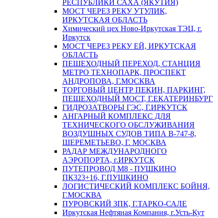
РЕСПУБЛИКИ САХА (ЯКУТИЯ)
МОСТ ЧЕРЕЗ РЕКУ УТУЛИК,
ИРКУТСКАЯ ОБЛАСТЬ
Химический цех Ново-Иркутская ТЭЦ, г.
Иркутск
МОСТ ЧЕРЕЗ РЕКУ ЕЙ, ИРКУТСКАЯ
ОБЛАСТЬ
ПЕШЕХОДНЫЙ ПЕРЕХОД, СТАНЦИЯ
МЕТРО ТЕХНОПАРК, ПРОСПЕКТ
АНДРОПОВА, Г.МОСКВА
ТОРГОВЫЙ ЦЕНТР ПЕКИН, ПАРКИНГ,
ПЕШЕХОДНЫЙ МОСТ, Г.ЕКАТЕРИНБУРГ
ГИДРОЗАТВОРЫ ГЭС, Г.ИРКУТСК
АНГАРНЫЙ КОМПЛЕКС ДЛЯ
ТЕХНИЧЕСКОГО ОБСЛУЖИВАНИЯ
ВОЗДУШНЫХ СУДОВ ТИПА В-747-8,
ШЕРЕМЕТЬЕВО, Г. МОСКВА
РАДАР МЕЖДУНАРОДНОГО
АЭРОПОРТА, г.ИРКУТСК
ПУТЕПРОВОД М8 - ПУШКИНО
ПК323+16, Г.ПУШКИНО
ЛОГИСТИЧЕСКИЙ КОМПЛЕКС БОЙНЯ,
Г.МОСКВА
ПУРОВСКИЙ ЗПК, Г.ТАРКО-САЛЕ
Иркутская Нефтяная Компания, г.Усть-Кут