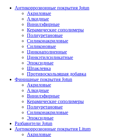
Антикоррозионные покрытия Jotun
Акриловые
Алкидные
Винилэфирные
Керамические сополимеры
Полиуретановые
Силиконакриловые
Силиконовые
Цинкнаполненные
Цинкэтилсиликатные
Эпоксидные
Шпаклевка
Противоскользящая добавка
Финишные покрытия Jotun
Акриловые
Алкидные
Винилэфирные
Керамические сополимеры
Полиуретановые
Силиконакриловые
Эпоксидные
Разбавители Jotun
Антикоррозионные покрытия Litum
Акриловые