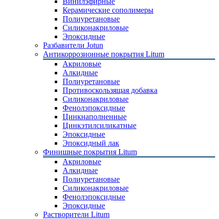
Винилэфирные
Керамические сополимеры
Полиуретановые
Силиконакриловые
Эпоксидные
Разбавители Jotun
Антикоррозионные покрытия Litum
Акриловые
Алкидные
Полиуретановые
Противоскользящая добавка
Силиконакриловые
Фенолэпоксидные
Цинкнаполненные
Цинкэтилсиликатные
Эпоксидные
Эпоксидный лак
Финишные покрытия Litum
Акриловые
Алкидные
Полиуретановые
Силиконакриловые
Фенолэпоксидные
Эпоксидные
Растворители Litum