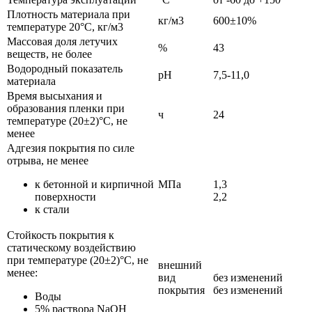
Плотность материала при
кг/м3
600±10%
температуре 20°С, кг/м3
Массовая доля летучих
%
43
веществ, не более
Водородный показатель
рН
7,5-11,0
материала
Время высыхания и
образования пленки при
ч
24
температуре (20±2)°С, не
менее
Адгезия покрытия по силе
отрыва, не менее
к бетонной и кирпичной
МПа
1,3
поверхности
2,2
к стали
Стойкость покрытия к
статическому воздействию
при температуре (20±2)°С, не
внешний
менее:
вид
без изменений
покрытия
без изменений
Воды
5% раствора NaOH