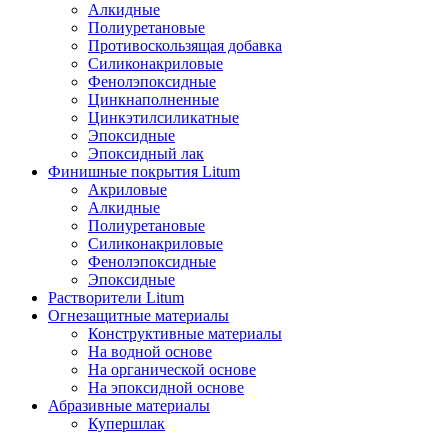
Алкидные
Полиуретановые
Противоскользящая добавка
Силиконакриловые
Фенолэпоксидные
Цинкнаполненные
Цинкэтилсиликатные
Эпоксидные
Эпоксидный лак
Финишные покрытия Litum
Акриловые
Алкидные
Полиуретановые
Силиконакриловые
Фенолэпоксидные
Эпоксидные
Растворители Litum
Огнезащитные материалы
Конструктивные материалы
На водной основе
На органической основе
На эпоксидной основе
Абразивные материалы
Купершлак