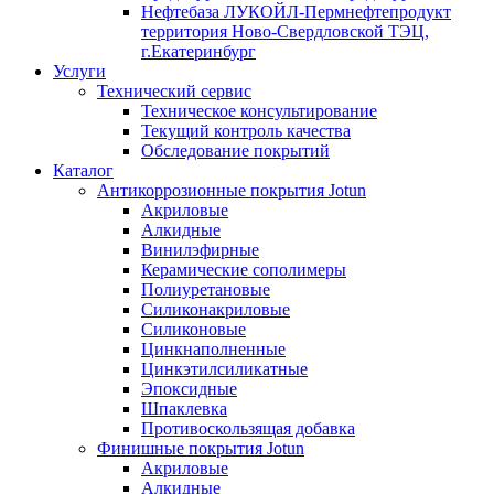
Нефтебаза ЛУКОЙЛ-Пермнефтепродукт
территория Ново-Свердловской ТЭЦ,
г.Екатеринбург
Услуги
Технический сервис
Техническое консультирование
Текущий контроль качества
Обследование покрытий
Каталог
Антикоррозионные покрытия Jotun
Акриловые
Алкидные
Винилэфирные
Керамические сополимеры
Полиуретановые
Силиконакриловые
Силиконовые
Цинкнаполненные
Цинкэтилсиликатные
Эпоксидные
Шпаклевка
Противоскользящая добавка
Финишные покрытия Jotun
Акриловые
Алкидные