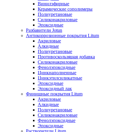
Винилэфирные
Керамические сополимеры
Полиуретановые
Силиконакриловые
Эпоксидные
Разбавители Jotun
Антикоррозионные покрытия Litum
Акриловые
Алкидные
Полиуретановые
Противоскользящая добавка
Силиконакриловые
Фенолэпоксидные
Цинкнаполненные
Цинкэтилсиликатные
Эпоксидные
Эпоксидный лак
Финишные покрытия Litum
Акриловые
Алкидные
Полиуретановые
Силиконакриловые
Фенолэпоксидные
Эпоксидные
Растворители Litum