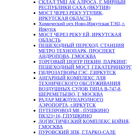
СКЛАД ТМЦ АК АЛРОСА, Г. МИРНЫЙ
РЕСПУБЛИКИ САХА (ЯКУТИЯ)
МОСТ ЧЕРЕЗ РЕКУ УТУЛИК,
ИРКУТСКАЯ ОБЛАСТЬ
Химический цех Ново-Иркутская ТЭЦ, г.
Иркутск
МОСТ ЧЕРЕЗ РЕКУ ЕЙ, ИРКУТСКАЯ
ОБЛАСТЬ
ПЕШЕХОДНЫЙ ПЕРЕХОД, СТАНЦИЯ
МЕТРО ТЕХНОПАРК, ПРОСПЕКТ
АНДРОПОВА, Г.МОСКВА
ТОРГОВЫЙ ЦЕНТР ПЕКИН, ПАРКИНГ,
ПЕШЕХОДНЫЙ МОСТ, Г.ЕКАТЕРИНБУРГ
ГИДРОЗАТВОРЫ ГЭС, Г.ИРКУТСК
АНГАРНЫЙ КОМПЛЕКС ДЛЯ
ТЕХНИЧЕСКОГО ОБСЛУЖИВАНИЯ
ВОЗДУШНЫХ СУДОВ ТИПА В-747-8,
ШЕРЕМЕТЬЕВО, Г. МОСКВА
РАДАР МЕЖДУНАРОДНОГО
АЭРОПОРТА, г.ИРКУТСК
ПУТЕПРОВОД М8 - ПУШКИНО
ПК323+16, Г.ПУШКИНО
ЛОГИСТИЧЕСКИЙ КОМПЛЕКС БОЙНЯ,
Г.МОСКВА
ПУРОВСКИЙ ЗПК, Г.ТАРКО-САЛЕ