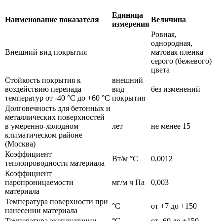
Единица
Наименование показателя
Величина
измерения
Ровная,
однородная,
Внешний вид покрытия
матовая пленка
серого (бежевого)
цвета
Стойкость покрытия к
внешний
воздействию перепада
вид
без изменений
температур от -40 °С до +60 °С
покрытия
Долговечность для бетонных и
металлических поверхностей
в умеренно-холодном
лет
не менее 15
климатическом районе
(Москва)
Коэффициент
Вт/м °С
0,0012
теплопроводности материала
Коэффициент
паропроницаемости
мг/м ч Па
0,003
материала
Температура поверхности при
°С
от +7 до +150
нанесении материала
Температура эксплуатации
°С
от -60 до +150