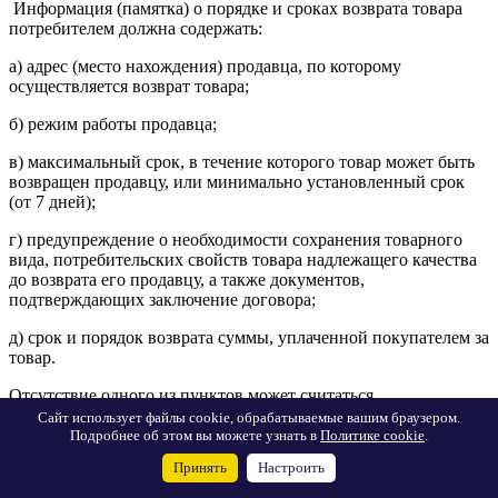
Информация (памятка) о порядке и сроках возврата товара
потребителем должна содержать:
а) адрес (место нахождения) продавца, по которому
осуществляется возврат товара;
б) режим работы продавца;
в) максимальный срок, в течение которого товар может быть
возвращен продавцу, или минимально установленный срок
(от 7 дней);
г) предупреждение о необходимости сохранения товарного
вида, потребительских свойств товара надлежащего качества
до возврата его продавцу, а также документов,
подтверждающих заключение договора;
д) срок и порядок возврата суммы, уплаченной покупателем за
товар.
Отсутствие одного из пунктов может считаться
непредоставлением покупателю информации о порядке и
Сайт использует файлы cookie, обрабатываемые вашим браузером.
сроках возврата товара.
Подробнее об этом вы можете узнать в
Политике cookie
.
Принять
Настроить
При покупке в Интернет-магазине, в течение 7-и дней после
доставки можно отказаться от любого товара. При продаже