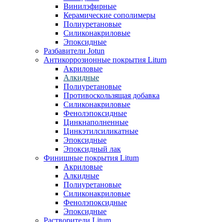
Винилэфирные
Керамические сополимеры
Полиуретановые
Силиконакриловые
Эпоксидные
Разбавители Jotun
Антикоррозионные покрытия Litum
Акриловые
Алкидные
Полиуретановые
Противоскользящая добавка
Силиконакриловые
Фенолэпоксидные
Цинкнаполненные
Цинкэтилсиликатные
Эпоксидные
Эпоксидный лак
Финишные покрытия Litum
Акриловые
Алкидные
Полиуретановые
Силиконакриловые
Фенолэпоксидные
Эпоксидные
Растворители Litum