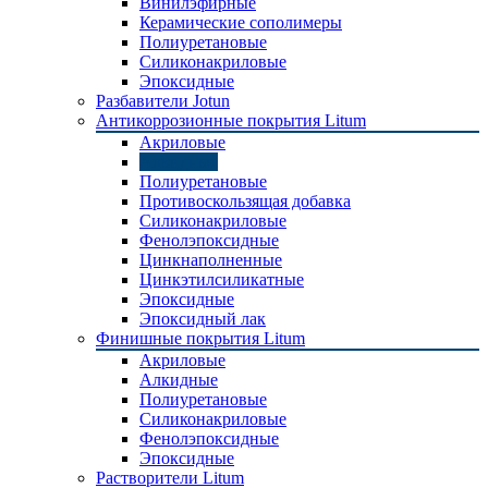
Винилэфирные
Керамические сополимеры
Полиуретановые
Силиконакриловые
Эпоксидные
Разбавители Jotun
Антикоррозионные покрытия Litum
Акриловые
Алкидные
Полиуретановые
Противоскользящая добавка
Силиконакриловые
Фенолэпоксидные
Цинкнаполненные
Цинкэтилсиликатные
Эпоксидные
Эпоксидный лак
Финишные покрытия Litum
Акриловые
Алкидные
Полиуретановые
Силиконакриловые
Фенолэпоксидные
Эпоксидные
Растворители Litum