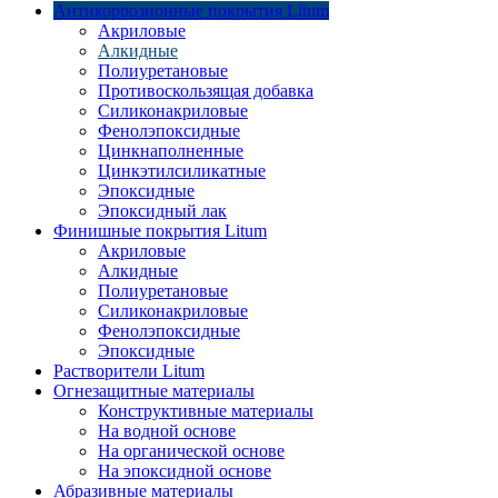
Антикоррозионные покрытия Litum
Акриловые
Алкидные
Полиуретановые
Противоскользящая добавка
Силиконакриловые
Фенолэпоксидные
Цинкнаполненные
Цинкэтилсиликатные
Эпоксидные
Эпоксидный лак
Финишные покрытия Litum
Акриловые
Алкидные
Полиуретановые
Силиконакриловые
Фенолэпоксидные
Эпоксидные
Растворители Litum
Огнезащитные материалы
Конструктивные материалы
На водной основе
На органической основе
На эпоксидной основе
Абразивные материалы