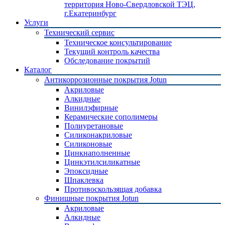
территория Ново-Свердловской ТЭЦ,
г.Екатеринбург
Услуги
Технический сервис
Техническое консультирование
Текущий контроль качества
Обследование покрытий
Каталог
Антикоррозионные покрытия Jotun
Акриловые
Алкидные
Винилэфирные
Керамические сополимеры
Полиуретановые
Силиконакриловые
Силиконовые
Цинкнаполненные
Цинкэтилсиликатные
Эпоксидные
Шпаклевка
Противоскользящая добавка
Финишные покрытия Jotun
Акриловые
Алкидные