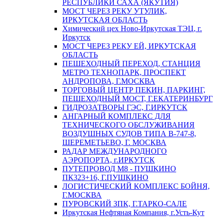
РЕСПУБЛИКИ САХА (ЯКУТИЯ)
МОСТ ЧЕРЕЗ РЕКУ УТУЛИК,
ИРКУТСКАЯ ОБЛАСТЬ
Химический цех Ново-Иркутская ТЭЦ, г.
Иркутск
МОСТ ЧЕРЕЗ РЕКУ ЕЙ, ИРКУТСКАЯ
ОБЛАСТЬ
ПЕШЕХОДНЫЙ ПЕРЕХОД, СТАНЦИЯ
МЕТРО ТЕХНОПАРК, ПРОСПЕКТ
АНДРОПОВА, Г.МОСКВА
ТОРГОВЫЙ ЦЕНТР ПЕКИН, ПАРКИНГ,
ПЕШЕХОДНЫЙ МОСТ, Г.ЕКАТЕРИНБУРГ
ГИДРОЗАТВОРЫ ГЭС, Г.ИРКУТСК
АНГАРНЫЙ КОМПЛЕКС ДЛЯ
ТЕХНИЧЕСКОГО ОБСЛУЖИВАНИЯ
ВОЗДУШНЫХ СУДОВ ТИПА В-747-8,
ШЕРЕМЕТЬЕВО, Г. МОСКВА
РАДАР МЕЖДУНАРОДНОГО
АЭРОПОРТА, г.ИРКУТСК
ПУТЕПРОВОД М8 - ПУШКИНО
ПК323+16, Г.ПУШКИНО
ЛОГИСТИЧЕСКИЙ КОМПЛЕКС БОЙНЯ,
Г.МОСКВА
ПУРОВСКИЙ ЗПК, Г.ТАРКО-САЛЕ
Иркутская Нефтяная Компания, г.Усть-Кут