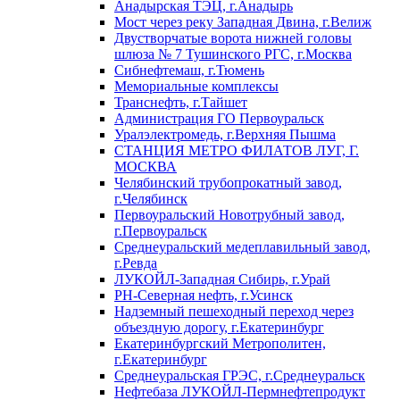
Анадырская ТЭЦ, г.Анадырь
Мост через реку Западная Двина, г.Велиж
Двустворчатые ворота нижней головы
шлюза № 7 Тушинского РГС, г.Москва
Сибнефтемаш, г.Тюмень
Мемориальные комплексы
Транснефть, г.Тайшет
Администрация ГО Первоуральск
Уралэлектромедь, г.Верхняя Пышма
СТАНЦИЯ МЕТРО ФИЛАТОВ ЛУГ, Г.
МОСКВА
Челябинский трубопрокатный завод,
г.Челябинск
Первоуральский Новотрубный завод,
г.Первоуральск
Среднеуральский медеплавильный завод,
г.Ревда
ЛУКОЙЛ-Западная Сибирь, г.Урай
РН-Северная нефть, г.Усинск
Надземный пешеходный переход через
объездную дорогу, г.Екатеринбург
Екатеринбургский Метрополитен,
г.Екатеринбург
Среднеуральская ГРЭС, г.Среднеуральск
Нефтебаза ЛУКОЙЛ-Пермнефтепродукт