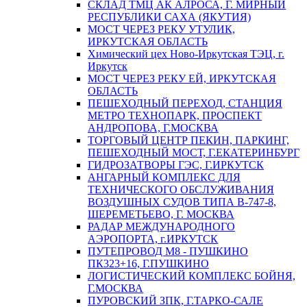
СКЛАД ТМЦ АК АЛРОСА, Г. МИРНЫЙ
РЕСПУБЛИКИ САХА (ЯКУТИЯ)
МОСТ ЧЕРЕЗ РЕКУ УТУЛИК,
ИРКУТСКАЯ ОБЛАСТЬ
Химический цех Ново-Иркутская ТЭЦ, г.
Иркутск
МОСТ ЧЕРЕЗ РЕКУ ЕЙ, ИРКУТСКАЯ
ОБЛАСТЬ
ПЕШЕХОДНЫЙ ПЕРЕХОД, СТАНЦИЯ
МЕТРО ТЕХНОПАРК, ПРОСПЕКТ
АНДРОПОВА, Г.МОСКВА
ТОРГОВЫЙ ЦЕНТР ПЕКИН, ПАРКИНГ,
ПЕШЕХОДНЫЙ МОСТ, Г.ЕКАТЕРИНБУРГ
ГИДРОЗАТВОРЫ ГЭС, Г.ИРКУТСК
АНГАРНЫЙ КОМПЛЕКС ДЛЯ
ТЕХНИЧЕСКОГО ОБСЛУЖИВАНИЯ
ВОЗДУШНЫХ СУДОВ ТИПА В-747-8,
ШЕРЕМЕТЬЕВО, Г. МОСКВА
РАДАР МЕЖДУНАРОДНОГО
АЭРОПОРТА, г.ИРКУТСК
ПУТЕПРОВОД М8 - ПУШКИНО
ПК323+16, Г.ПУШКИНО
ЛОГИСТИЧЕСКИЙ КОМПЛЕКС БОЙНЯ,
Г.МОСКВА
ПУРОВСКИЙ ЗПК, Г.ТАРКО-САЛЕ