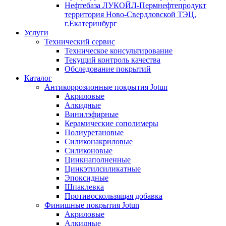
Нефтебаза ЛУКОЙЛ-Пермнефтепродукт
территория Ново-Свердловской ТЭЦ,
г.Екатеринбург
Услуги
Технический сервис
Техническое консультирование
Текущий контроль качества
Обследование покрытий
Каталог
Антикоррозионные покрытия Jotun
Акриловые
Алкидные
Винилэфирные
Керамические сополимеры
Полиуретановые
Силиконакриловые
Силиконовые
Цинкнаполненные
Цинкэтилсиликатные
Эпоксидные
Шпаклевка
Противоскользящая добавка
Финишные покрытия Jotun
Акриловые
Алкидные