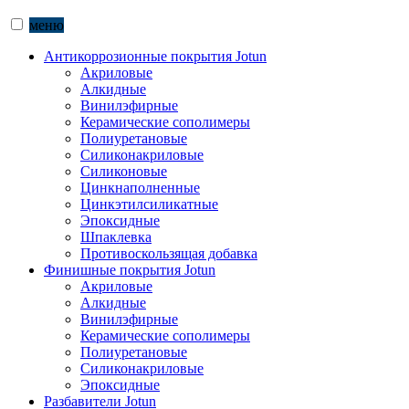
меню
Антикоррозионные покрытия Jotun
Акриловые
Алкидные
Винилэфирные
Керамические сополимеры
Полиуретановые
Силиконакриловые
Силиконовые
Цинкнаполненные
Цинкэтилсиликатные
Эпоксидные
Шпаклевка
Противоскользящая добавка
Финишные покрытия Jotun
Акриловые
Алкидные
Винилэфирные
Керамические сополимеры
Полиуретановые
Силиконакриловые
Эпоксидные
Разбавители Jotun