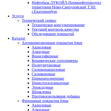
Нефтебаза ЛУКОЙЛ-Пермнефтепродукт
территория Ново-Свердловской ТЭЦ,
г.Екатеринбург
Услуги
Технический сервис
Техническое консультирование
Текущий контроль качества
Обследование покрытий
Каталог
Антикоррозионные покрытия Jotun
Акриловые
Алкидные
Винилэфирные
Керамические сополимеры
Полиуретановые
Силиконакриловые
Силиконовые
Цинкнаполненные
Цинкэтилсиликатные
Эпоксидные
Шпаклевка
Противоскользящая добавка
Финишные покрытия Jotun
Акриловые
Алкидные