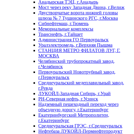
Анадырская ТЭЦ, г.Анадырь
Мост через реку Западная Двина, г.Велиж
Двустворчатые ворота нижней головы
шлюза № 7 Тушинского РГС, г.Москва
Сибнефтемаш, г.Тюмень
Мемориальные комплексы
Транснефть, г.Тайшет
Администрация ГО Первоуральск
Уралэлектромедь, г.Верхняя Пышма
СТАНЦИЯ МЕТРО ФИЛАТОВ ЛУГ, Г.
МОСКВА
Челябинский трубопрокатный завод,
г.Челябинск
Первоуральский Новотрубный завод,
г.Первоуральск
Среднеуральский медеплавильный завод,
г.Ревда
ЛУКОЙЛ-Западная Сибирь, г.Урай
РН-Северная нефть, г.Усинск
Надземный пешеходный переход через
объездную дорогу, г.Екатеринбург
Екатеринбургский Метрополитен,
г.Екатеринбург
Среднеуральская ГРЭС, г.Среднеуральск
Нефтебаза ЛУКОЙЛ-Пермнефтепродукт