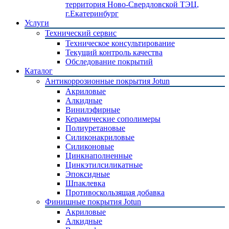
территория Ново-Свердловской ТЭЦ,
г.Екатеринбург
Услуги
Технический сервис
Техническое консультирование
Текущий контроль качества
Обследование покрытий
Каталог
Антикоррозионные покрытия Jotun
Акриловые
Алкидные
Винилэфирные
Керамические сополимеры
Полиуретановые
Силиконакриловые
Силиконовые
Цинкнаполненные
Цинкэтилсиликатные
Эпоксидные
Шпаклевка
Противоскользящая добавка
Финишные покрытия Jotun
Акриловые
Алкидные