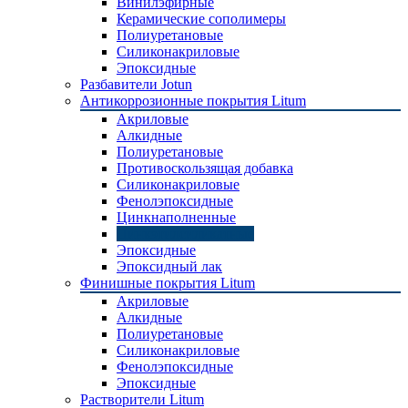
Винилэфирные
Керамические сополимеры
Полиуретановые
Силиконакриловые
Эпоксидные
Разбавители Jotun
Антикоррозионные покрытия Litum
Акриловые
Алкидные
Полиуретановые
Противоскользящая добавка
Силиконакриловые
Фенолэпоксидные
Цинкнаполненные
Цинкэтилсиликатные
Эпоксидные
Эпоксидный лак
Финишные покрытия Litum
Акриловые
Алкидные
Полиуретановые
Силиконакриловые
Фенолэпоксидные
Эпоксидные
Растворители Litum