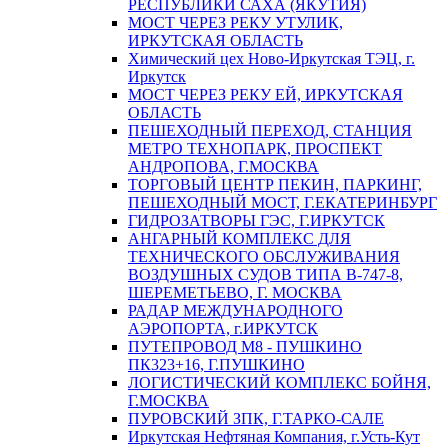
РЕСПУБЛИКИ САХА (ЯКУТИЯ)
МОСТ ЧЕРЕЗ РЕКУ УТУЛИК,
ИРКУТСКАЯ ОБЛАСТЬ
Химический цех Ново-Иркутская ТЭЦ, г.
Иркутск
МОСТ ЧЕРЕЗ РЕКУ ЕЙ, ИРКУТСКАЯ
ОБЛАСТЬ
ПЕШЕХОДНЫЙ ПЕРЕХОД, СТАНЦИЯ
МЕТРО ТЕХНОПАРК, ПРОСПЕКТ
АНДРОПОВА, Г.МОСКВА
ТОРГОВЫЙ ЦЕНТР ПЕКИН, ПАРКИНГ,
ПЕШЕХОДНЫЙ МОСТ, Г.ЕКАТЕРИНБУРГ
ГИДРОЗАТВОРЫ ГЭС, Г.ИРКУТСК
АНГАРНЫЙ КОМПЛЕКС ДЛЯ
ТЕХНИЧЕСКОГО ОБСЛУЖИВАНИЯ
ВОЗДУШНЫХ СУДОВ ТИПА В-747-8,
ШЕРЕМЕТЬЕВО, Г. МОСКВА
РАДАР МЕЖДУНАРОДНОГО
АЭРОПОРТА, г.ИРКУТСК
ПУТЕПРОВОД М8 - ПУШКИНО
ПК323+16, Г.ПУШКИНО
ЛОГИСТИЧЕСКИЙ КОМПЛЕКС БОЙНЯ,
Г.МОСКВА
ПУРОВСКИЙ ЗПК, Г.ТАРКО-САЛЕ
Иркутская Нефтяная Компания, г.Усть-Кут