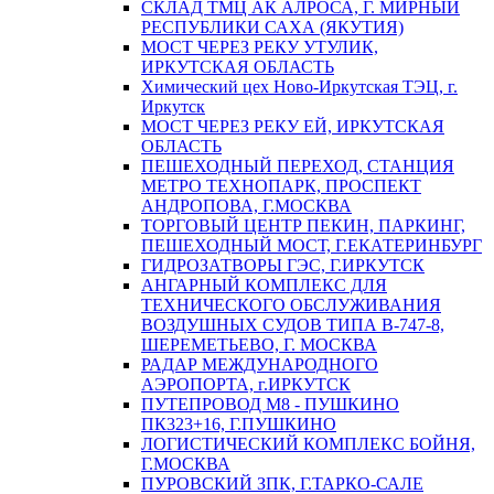
СКЛАД ТМЦ АК АЛРОСА, Г. МИРНЫЙ
РЕСПУБЛИКИ САХА (ЯКУТИЯ)
МОСТ ЧЕРЕЗ РЕКУ УТУЛИК,
ИРКУТСКАЯ ОБЛАСТЬ
Химический цех Ново-Иркутская ТЭЦ, г.
Иркутск
МОСТ ЧЕРЕЗ РЕКУ ЕЙ, ИРКУТСКАЯ
ОБЛАСТЬ
ПЕШЕХОДНЫЙ ПЕРЕХОД, СТАНЦИЯ
МЕТРО ТЕХНОПАРК, ПРОСПЕКТ
АНДРОПОВА, Г.МОСКВА
ТОРГОВЫЙ ЦЕНТР ПЕКИН, ПАРКИНГ,
ПЕШЕХОДНЫЙ МОСТ, Г.ЕКАТЕРИНБУРГ
ГИДРОЗАТВОРЫ ГЭС, Г.ИРКУТСК
АНГАРНЫЙ КОМПЛЕКС ДЛЯ
ТЕХНИЧЕСКОГО ОБСЛУЖИВАНИЯ
ВОЗДУШНЫХ СУДОВ ТИПА В-747-8,
ШЕРЕМЕТЬЕВО, Г. МОСКВА
РАДАР МЕЖДУНАРОДНОГО
АЭРОПОРТА, г.ИРКУТСК
ПУТЕПРОВОД М8 - ПУШКИНО
ПК323+16, Г.ПУШКИНО
ЛОГИСТИЧЕСКИЙ КОМПЛЕКС БОЙНЯ,
Г.МОСКВА
ПУРОВСКИЙ ЗПК, Г.ТАРКО-САЛЕ