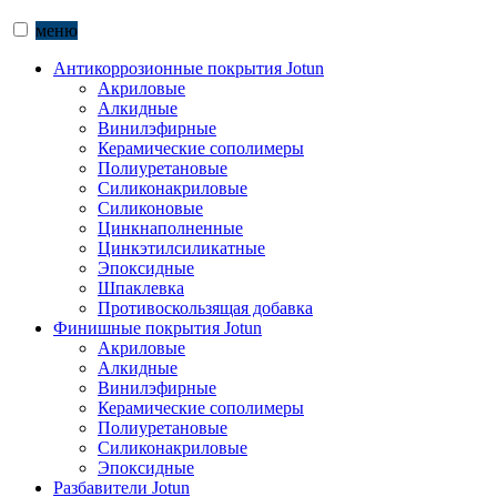
меню
Антикоррозионные покрытия Jotun
Акриловые
Алкидные
Винилэфирные
Керамические сополимеры
Полиуретановые
Силиконакриловые
Силиконовые
Цинкнаполненные
Цинкэтилсиликатные
Эпоксидные
Шпаклевка
Противоскользящая добавка
Финишные покрытия Jotun
Акриловые
Алкидные
Винилэфирные
Керамические сополимеры
Полиуретановые
Силиконакриловые
Эпоксидные
Разбавители Jotun