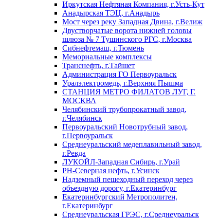
Иркутская Нефтяная Компания, г.Усть-Кут
Анадырская ТЭЦ, г.Анадырь
Мост через реку Западная Двина, г.Велиж
Двустворчатые ворота нижней головы
шлюза № 7 Тушинского РГС, г.Москва
Сибнефтемаш, г.Тюмень
Мемориальные комплексы
Транснефть, г.Тайшет
Администрация ГО Первоуральск
Уралэлектромедь, г.Верхняя Пышма
СТАНЦИЯ МЕТРО ФИЛАТОВ ЛУГ, Г.
МОСКВА
Челябинский трубопрокатный завод,
г.Челябинск
Первоуральский Новотрубный завод,
г.Первоуральск
Среднеуральский медеплавильный завод,
г.Ревда
ЛУКОЙЛ-Западная Сибирь, г.Урай
РН-Северная нефть, г.Усинск
Надземный пешеходный переход через
объездную дорогу, г.Екатеринбург
Екатеринбургский Метрополитен,
г.Екатеринбург
Среднеуральская ГРЭС, г.Среднеуральск