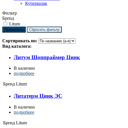
Купершлак
Фильтр
Бренд
Litum
Сортировать по:
Вид каталога:
Литум Шоппраймер Цинк
В наличии
подробнее
Бренд
Litum
Литатерм Цинк ЭС
В наличии
подробнее
Бренд
Litum