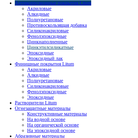
Антикоррозионные покрытия Litum
Акриловые
Алкидные
Полиуретановые
Противоскользящая добавка
Силиконакриловые
Фенолэпоксидные
Цинкнаполненные
Цинкэтилсиликатные
Эпоксидные
Эпоксидный лак
Финишные покрытия Litum
Акриловые
Алкидные
Полиуретановые
Силиконакриловые
Фенолэпоксидные
Эпоксидные
Растворители Litum
Огнезащитные материалы
Конструктивные материалы
На водной основе
На органической основе
На эпоксидной основе
Абразивные материалы