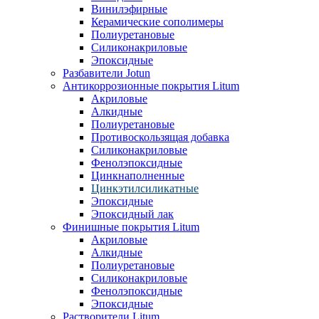
Винилэфирные
Керамические сополимеры
Полиуретановые
Силиконакриловые
Эпоксидные
Разбавители Jotun
Антикоррозионные покрытия Litum
Акриловые
Алкидные
Полиуретановые
Противоскользящая добавка
Силиконакриловые
Фенолэпоксидные
Цинкнаполненные
Цинкэтилсиликатные
Эпоксидные
Эпоксидный лак
Финишные покрытия Litum
Акриловые
Алкидные
Полиуретановые
Силиконакриловые
Фенолэпоксидные
Эпоксидные
Растворители Litum